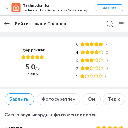
Technodom.kz
Жүктеу
Technodom.kz мобильді қолданбасын жүктеу
Рейтинг және Пікірлер
5
3
Тауар рейтингі
4
0
3
0
5.0
/5
2
0
3 пікір
1
0
Барлығы
Фотосуретпен
Оң
Теріс
Сатып алушылардың фото мен видеосы