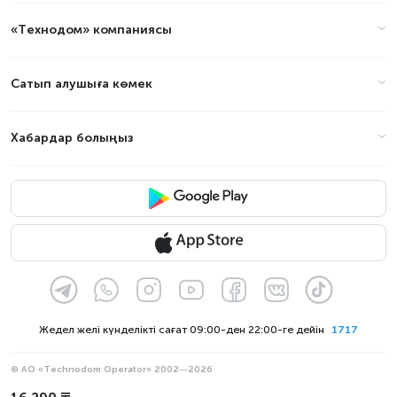
«Технодом» компаниясы
Сатып алушыға көмек
Хабардар болыңыз
Жедел желі күнделікті сағат 09:00-ден 22:00-ге дейін
1717
© АО «Technodom Operator» 2002—2026
Біз қабылдаймыз: