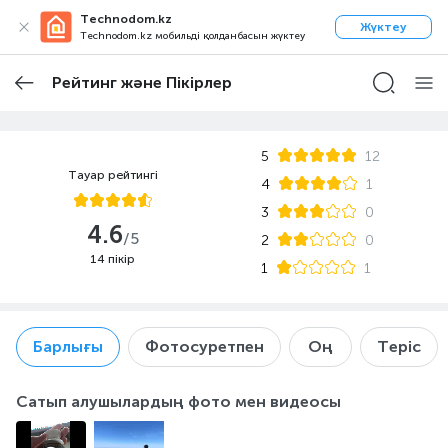
Technodom.kz
Жүктеу
Technodom.kz мобильді қолданбасын жүктеу
Рейтинг және Пікірлер
5
12
Тауар рейтингі
4
1
3
0
4.6
/5
2
0
14 пікір
1
1
Барлығы
Фотосуретпен
Оң
Теріс
Сатып алушылардың фото мен видеосы