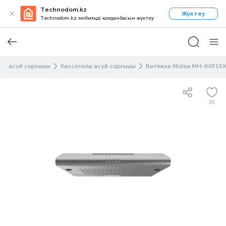
Technodom.kz
Жүктеу
Technodom.kz мобильді қолданбасын жүктеу
етін асүй сорғышы
Кассеталы асүй сорғышы
Вытяжка Midea MH-60F15Х
35