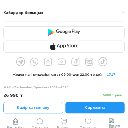
Хабардар болыңыз
Жедел желі күнделікті сағат 09:00-ден 22:00-ге дейін
1717
© АО «Technodom Operator» 2002—2026
Біз қабылдаймыз:
26 990 ₸
5000 ₸ үнем
Ресми хабарлама
Қазір сатып алу
Қоржынға
Құпиялылық саясаты
Басты бет
Санаттар
Қоржын
Таңдаулы
Кіру