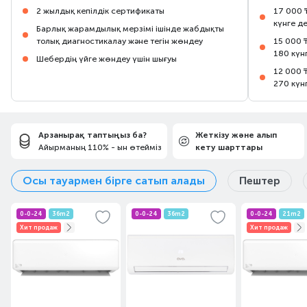
2 жылдық кепілдік сертификаты
17 000 
күнге д
Барлық жарамдылық мерзімі ішінде жабдықты
толық диагностикалау және тегін жөндеу
15 000 
180 күн
Шебердің үйге жөндеу үшін шығуы
12 000 
270 күн
Арзанырақ таптыңыз ба?
Жеткізу және алып
Айырманың 110% - ын өтейміз
кету шарттары
Осы тауармен бірге сатып алады
Пештер
0-0-24
36m2
0-0-24
36m2
0-0-24
21m2
Хит продаж
Хит продаж