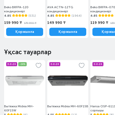
Beko BRFPA-120
AVA ACTN-12TG
Beko BRFPA-07
кондиционері
кондиционері
кондиционері
4.85
(531)
4.85
(1964)
4.85
159 990 ₸
149 990 ₸
119 990 ₸
179 990 ₸
139
Қоржынға
Қоржынға
Қоржы
Ұқсас тауарлар
0-0-24
-16%
0-0-24
0-0-24
Вытяжка Midea MH-
Вытяжка Midea MH-60F15B
Hansa OSP-6111
60F15W
сорғышы
5
(6)
4.55
(12)
5
(8)