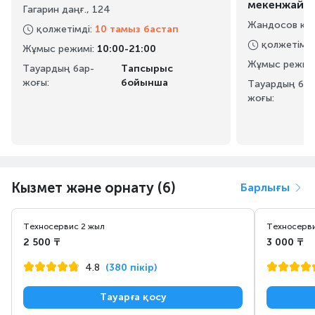
мекенжайы
Гагарин даңғ., 124
Жандосов көш
қолжетімді
:
10 тамыз бастап
қолжетімді
Жұмыс режимі
:
10:00-21:00
Жұмыс режим
Тауардың бар-
Тапсырыс
жоғы:
бойынша
Тауардың бар
жоғы:
Кызмет және орнату (6)
Барлығы
Техносервис 2 жыл
Техносерви
2 500 ₸
3 000 ₸
4.8
(380 пікір)
Тауарға қосу