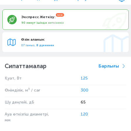
Экспресс Жеткізу:
90 минут ішінде
жеткіземіз
Өзім аламын:
07 тамыз,
8 дүкеннен
Сипаттамалар
Барлығы
Қуат, Вт
125
Өнімділік, м³ / сағ
300
Шу деңгейі, дБ
65
Ауа өткізгіш диаметрі,
120
мм