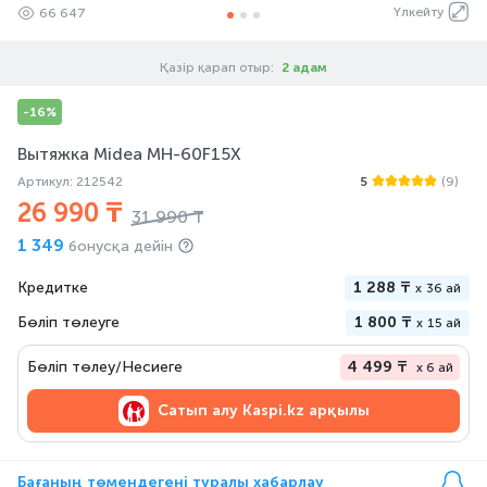
Үлкейту
66 647
Қазір қарап отыр:
2 адам
-16%
Вытяжка Midea MH-60F15Х
Артикул: 212542
5
(9)
26 990 ₸
31 990 ₸
1 349
бонусқа дейін
Кредитке
1 288 ₸
x
36 ай
Бөліп төлеуге
1 800 ₸
x
15 ай
Бөліп төлеу/Несиеге
4 499 ₸
x 6 ай
Сатып алу
Kaspi.kz арқылы
Бағаның төмендегені туралы хабарлау