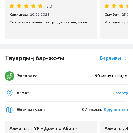
5.0
Карлыгаш
20.01.2026
Сымбат
25.09
Спасибо магазину. Быстро доставили, даже раньше срока. Советую всем.
Тауардың бар-жоғы
Барлығы
Экспресс:
90 минут ішінде
Алматы
Өзгерту
Өзім аламын
:
07 тамыз,
8 дүкеннен
Алматы, ТҮК «Дом на Абая»
Алматы, Жа