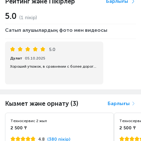
Рейтинг және Пікірлер
Барлығы
5.0
(1 пікір)
Сатып алушылардың фото мен видеосы
5.0
Дулат
05.10.2025
Хороший утюжок, в сравнении с более дорогими моделями данной серии, то же самое, но в 1, 5 раза дешевле.
Кызмет және орнату (3)
Барлығы
Техносервис 2 жыл
Техносерви
2 500 ₸
2 500 ₸
4.8
(380 пікір)