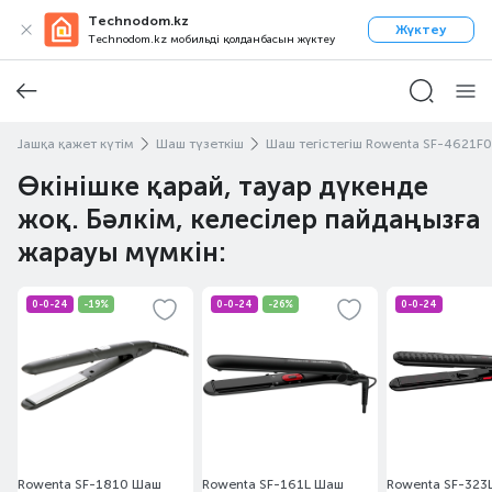
Technodom.kz
Жүктеу
Technodom.kz мобильді қолданбасын жүктеу
Шашқа қажет күтім
Шаш түзеткіш
Шаш тегістегіш Rowenta SF-4621F0
Өкінішке қарай, тауар дүкенде
жоқ. Бәлкім, келесілер пайдаңызға
жарауы мүмкін:
0-0-24
-19%
0-0-24
-26%
0-0-24
Rowenta SF-1810 Шаш
Rowenta SF-161L Шаш
Rowenta SF-323