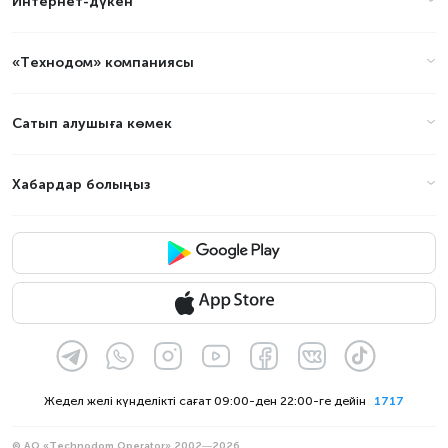
Интернет-дүкен
«Технодом» компаниясы
Сатып алушыға көмек
Хабардар болыңыз
Жедел желі күнделікті сағат 09:00-ден 22:00-ге дейін
1717
© АО «Technodom Operator» 2002—2026