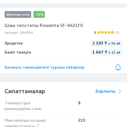
Дүкенде жоқ
-32%
Шаш тегістегіш Rowenta SF-4621F0
Артикул: 284854
5
(1)
Кредитке
1 193 ₸
x
36 ай
Бөліп төлеуге
1 667 ₸
x
15 ай
Бағаның төмендегені туралы хабарлау
Сипаттамалар
Барлығы
Температура
8
режимдерінің саны
Максималды қыздыру
210
температурасы, С