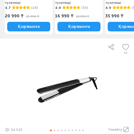
түзеткіші
түзеткіші
түзеткіші
4.7
(18)
4.9
(39)
4.9
(
20 990 ₸
16 990 ₸
35 990 ₸
25 990 ₸
22 990 ₸
Қоржынға
Қоржынға
Қоржы
13
Үлкейту
34 533