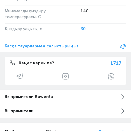
Минималды қыздыру
140
температурасы, С
Қыздыру уақыты, с
30
Басқа тауарлармен салыстырыңыз
1717
Кеңес керек пе?
Выпрямители Rowenta
Выпрямители