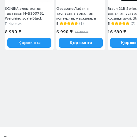
SONIKA электронды
Gezatone Лифтинг
Braun 21B Series 3
таразысы H-BS03761
таспасына арналған
арналған ұстар
Weighing scale Black
контурлық маскалары
қосалқы жүзі, Bl
Пікір жоқ
5
(1)
5
(7)
8 990 ₸
6 990 ₸
16 590 ₸
13 390 ₸
Қоржынға
Қоржынға
Қоржы