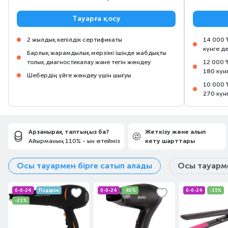
Тауарға қосу
2 жылдық кепілдік сертификаты
14 000 
күнге д
Барлық жарамдылық мерзімі ішінде жабдықты
толық диагностикалау және тегін жөндеу
12 000 
180 күн
Шебердің үйге жөндеу үшін шығуы
10 000 
270 күн
Арзанырақ таптыңыз ба?
Жеткізу және алып
Айырманың 110% - ын өтейміз
кету шарттары
Осы тауармен бірге сатып алады
Осы тауарме
0-0-24
Подарок
0-0-24
-60%
0-0-24
-15%
-21%