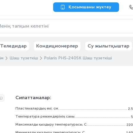
Қосымшаны жүктеу
Теледидар
Кондиционерлер
Су жылытқыштар
ім
Шаш түзеткіш
Polaris PHS-2405K Шаш түзеткіші
Сипаттамалар:
1)
Пластиналардың ені, см
2.5
Температура режимдерінің саны
5
Максималды қыздыру температурасы, С
220
Минималды қыздыру температурасы, С
140