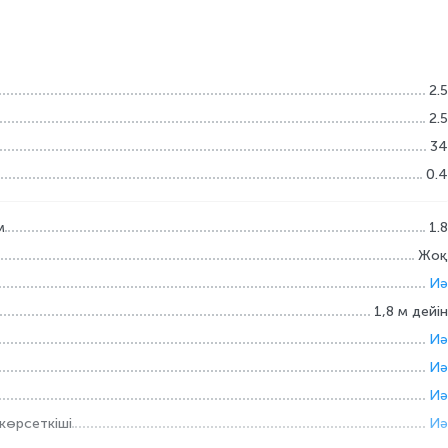
2.5
2.5
34
0.4
м
1.8
Жоқ
Иә
1,8 м дейін
Иә
Иә
Иә
көрсеткіші
Иә