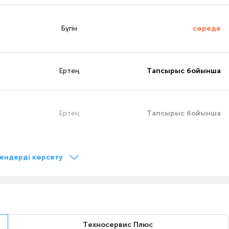
Бүгін
сөреде
Ертең
Тапсырыс бойынша
Ертең
Тапсырыс бойынша
Ертең
Тапсырыс бойынша
ендерді көрсету
Бүгін
сөреде
Техносервис Плюс