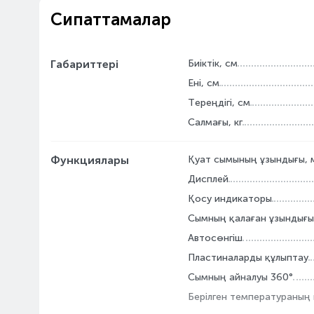
Сипаттамалар
Габариттері
Биіктік, см
Ені, см
Тереңдігі, см
Салмағы, кг
Функциялары
Қуат сымының ұзындығы, 
Дисплей
Қосу индикаторы
Сымның қалаған ұзындығы
Автосөнгіш
Пластиналарды құлыптау
Сымның айналуы 360°
Берілген температураның 