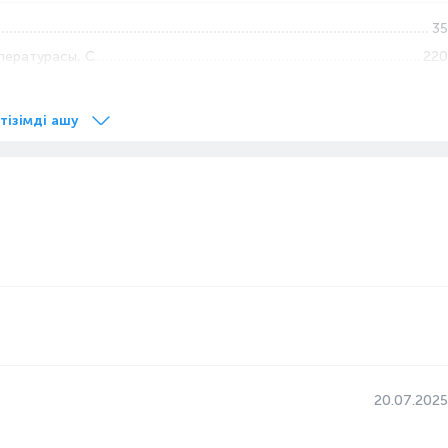
35
пературасы, С
220
Пластик
ң саны
5
 тізімді ашу
Автоматты түрде өшіру, Тұтқаны құлыптау, Жылдам
қыздыру, Қызып кетуден қорғау
Қалқымалы
Керамикалық
Қытай
Шаш түзеткіш саптама
2.5
140°-тан 220°-ға дейін
, см
11
Керамика
20.07.2025
ературасы, С
140