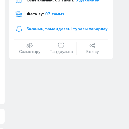
Өзім аламын
:
06 тамыз,
3 дүкеннен
Жеткізу:
07 тамыз
Бағаның төмендегені туралы хабарлау
Салыстыру
Таңдаулыға
Бөлісу