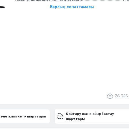
Барлық сипаттамасы
76 325
Қайтару және айырбастау
және алып кету шарттары
шарттары