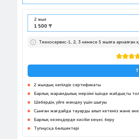
ОСО
10:00-23:00
Ташкент т., 17к
2 жыл
1 500 ₸
Алматы, Магазин на
Райымбека, 147/127
10:00-22:00
улица Райымбека, 147/127
Техносервис-1, 2, 3 немесе 5 жылға арналған
Алматы, Магазин Алматы
Апорт Кульджинка
Адрес: город Алматы,
Т
10:00-23:00
Медеуский район,
Кульджинский тракт, дом
2 жылдық кепілдік сертификаты
106, Молл «Апорт East»
Барлық жарамдылық мерзімі ішінде жабдықты тол
Шебердің үйге жөндеу үшін шығуы
Алматы, «Almaty Mall» ОСО
10:00-22:00
Жандосов көш., 83
Сынған жағдайда тауарды алып кетеміз және әке
Барлық кезеңдерде кәсіби кеңес беру
Алматы, «MEGA Park» ОСО
Түпнұсқа бөлшектері
10:00-22:00
Мақатаева көш., 127/1