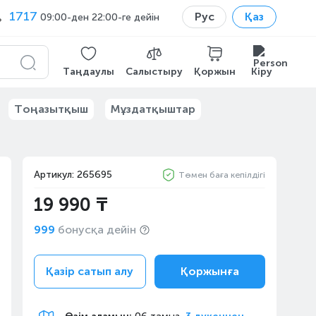
1717
Рус
Қаз
09:00-ден 22:00-ге дейін
Таңдаулы
Салыстыру
Қоржын
Кіру
Тоңазытқыш
Мұздатқыштар
Артикул: 265695
Төмен баға кепілдігі
19 990 ₸
999
бонусқа дейін
Қазір сатып алу
Қоржынға