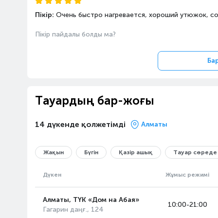
Пікір:
Очень быстро нагревается, хороший утюжок, с
Пікір пайдалы болды ма?
Ба
Тауардың бар-жоғы
14 дүкенде қолжетімді
Алматы
Жақын
Бүгін
Қазір ашық
Тауар сөреде
Дүкен
Жұмыс режимі
Алматы, ТҮК «Дом на Абая»
10:00-21:00
Гагарин даңғ., 124