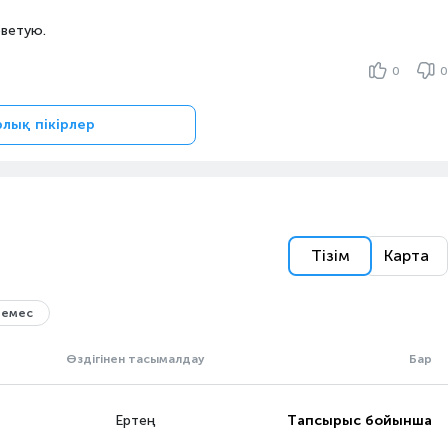
оветую.
0
0
рлық пікірлер
Тізім
Карта
 емес
Өздігінен тасымалдау
Бар
Ертең
Тапсырыс бойынша