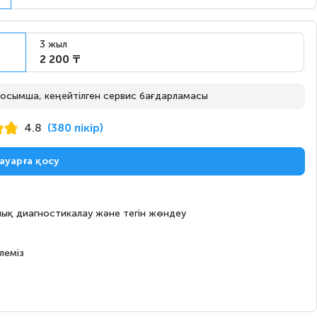
Ертең
Тапсырыс бойынша
3 жыл
2 200 ₸
Бүгін
сөреде
 қосымша, кеңейтілген сервис бағдарламасы
4.8
(380 пікір)
ауарға қосу
Ертең
Тапсырыс бойынша
ық диагностикалау және тегін жөндеу
Ертең
Тапсырыс бойынша
леміз
Ертең
Тапсырыс бойынша