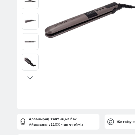
Арзанырақ таптыңыз ба?
Жеткізу 
Айырманың 110% - ын өтейміз