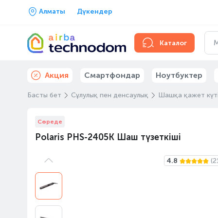
Алматы
Дүкендер
Каталог
Акция
Смартфондар
Ноутбуктер
Басты бет
Сұлулық пен денсаулық
Шашқа қажет күт
Сөреде
Polaris PHS-2405K Шаш түзеткіші
4.8
(2