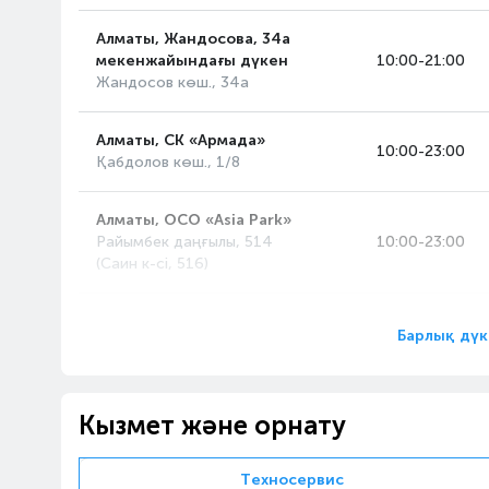
Алматы, Жандосова, 34а
мекенжайындағы дүкен
10:00-21:00
Жандосов көш., 34а
Алматы, СК «Армада»
10:00-23:00
Қабдолов көш., 1/8
Алматы, ОСО «Asia Park»
Райымбек даңғылы, 514
10:00-23:00
(Саин к-сі, 516)
Алматы, «MART» ОСО
10:00-22:00
Барлық дүк
Рихард Зорге көш., 18/4
Алматы, «FORUM» ОСО
10:00-22:00
Кызмет және орнату
Сейфуллин даңғ., 617
Техносервис
Алматы, «Апорт-Молл»