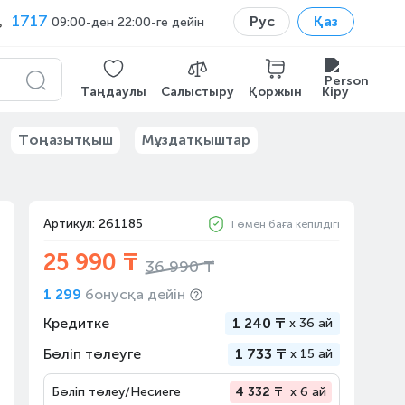
1717
Рус
Қаз
09:00-ден 22:00-ге дейін
Таңдаулы
Салыстыру
Қоржын
Кіру
Тоңазытқыш
Мұздатқыштар
Артикул: 261185
Төмен баға кепілдігі
25 990 ₸
36 990 ₸
1 299
бонусқа дейін
Кредитке
1 240 ₸
x
36 ай
Бөліп төлеуге
1 733 ₸
x
15 ай
Бөліп төлеу/Несиеге
4 332 ₸
x 6 ай