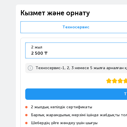
Алматы, ТРЦ «MART»
Казахстан, Алматы, улица
10:00-22:00
Кызмет және орнату
Рихарда Зорге, 18/4
Техносервис
Алматы, ТРЦ «FORUM»
Казахстан, Алматы,
10:00-23:00
проспект Сакена
Сейфуллина, 617
2 жыл
2 500 ₸
Алматы, Магазин Алматы
Апорт-Молл
Техносервис-1, 2, 3 немесе 5 жылға арналған
10:00-23:00
Казахстан, Алматы,
Ташкентский тракт, 17К
Алматы, Магазин Технодом
Т
на Райымбека, 147/127
Казахстан, Алматы,
10:00-22:00
2 жылдық кепілдік сертификаты
проспект Райымбека,
Барлық жарамдылық мерзімі ішінде жабдықты тол
147/127
Шебердің үйге жөндеу үшін шығуы