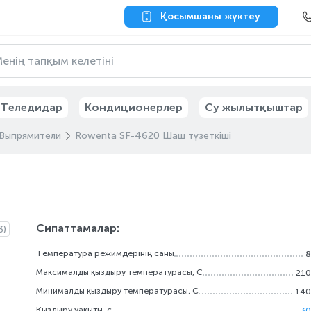
Қосымшаны жүктеу
Теледидар
Кондиционерлер
Су жылытқыштар
Выпрямители
Rowenta SF-4620 Шаш түзеткіші
Сипаттамалар:
3)
Температура режимдерінің саны
8
Максималды қыздыру температурасы, С
210
Минималды қыздыру температурасы, С
140
Қыздыру уақыты, с
30