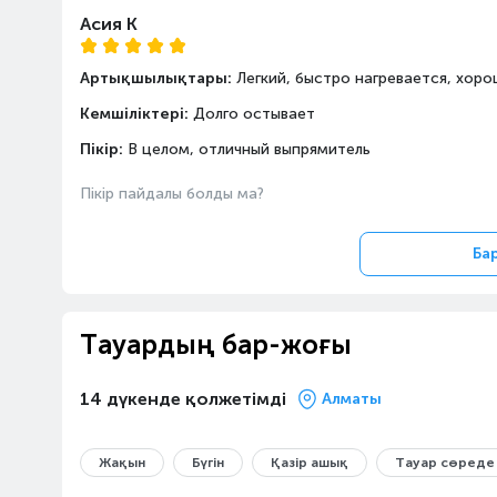
Асия К
Артықшылықтары:
Легкий, быстро нагревается, хор
Кемшіліктері:
Долго остывает
Пікір:
В целом, отличный выпрямитель
Пікір пайдалы болды ма?
Ба
Тауардың бар-жоғы
14 дүкенде қолжетімді
Алматы
Жақын
Бүгін
Қазір ашық
Тауар сөреде