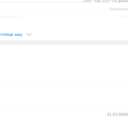
140°-тан 210°-ға дейін
Керамика
ературасы, С
140
м
1.8
 тізімді ашу
Иә
Иә
1,8 м дейін
Иә
көрсеткіші
Иә
21.03.2026