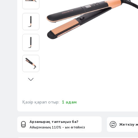
Қазір қарап отыр:
1 адам
Арзанырақ таптыңыз ба?
Жеткізу 
Айырманың 110% - ын өтейміз