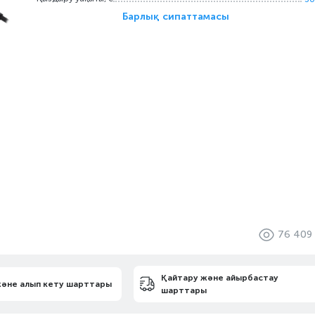
Барлық сипаттамасы
76 409
Қайтару және айырбастау
және алып кету шарттары
шарттары