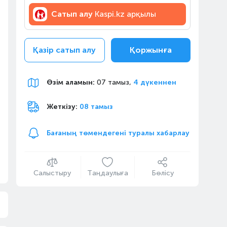
Сатып алу
Kaspi.kz арқылы
Қазір сатып алу
Қоржынға
Өзім аламын
:
07 тамыз,
4 дүкеннен
Жеткізу:
08 тамыз
Бағаның төмендегені туралы хабарлау
Салыстыру
Таңдаулыға
Бөлісу