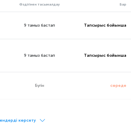
Өздігінен тасымалдау
Бар
9 тамыз бастап
Тапсырыс бойынша
9 тамыз бастап
Тапсырыс бойынша
Бүгін
сөреде
9 тамыз бастап
Тапсырыс бойынша
ендерді көрсету