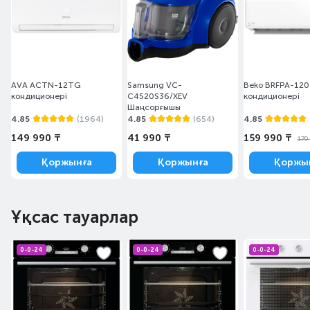
AVA ACTN-12TG
Samsung VC-
Beko BRFPA-120
кондиционері
C4520S36/XEV
кондиционері
Шаңсорғышы
4.85
(1964)
4.85
(654)
4.85
149 990 ₸
41 990 ₸
159 990 ₸
179
Қоржынға
Қоржынға
Қоржы
Ұқсас тауарлар
0-0-24
0-0-24
0-0-24