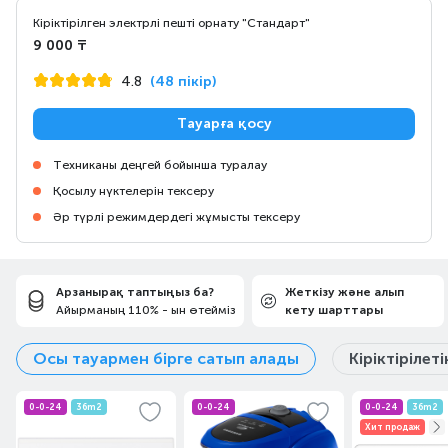
Кіріктірілген электрлі пешті орнату "Стандарт"
9 000 ₸
4.8
(48 пікір)
Тауарға қосу
Техниканы деңгей бойынша туралау
Қосылу нүктелерін тексеру
Әр түрлі режимдердегі жұмысты тексеру
Арзанырақ таптыңыз ба?
Жеткізу және алып
Айырманың 110% - ын өтейміз
кету шарттары
Осы тауармен бірге сатып алады
Кіріктірілет
0-0-24
36m2
0-0-24
0-0-24
36m2
Хит продаж