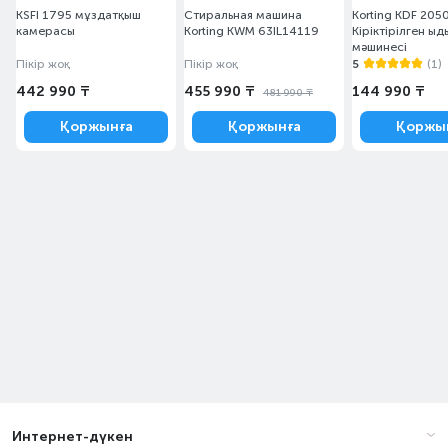
KSFI 1795 мұздатқыш
Стиральная машина
Korting KDF 2050
камерасы
Korting KWM 63IL14119
Кіріктірілген ы
мәшинесі
Пікір жоқ
Пікір жоқ
5
(1)
442 990 ₸
455 990 ₸
144 990 ₸
481 990 ₸
Қоржынға
Қоржынға
Қоржы
Интернет-дүкен