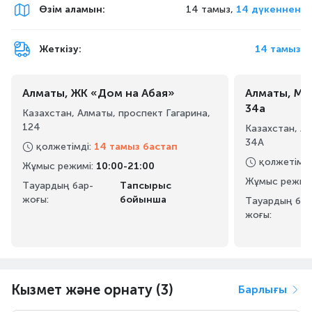
Өзім аламын
:
14 тамыз,
14 дүкеннен
Жеткізу:
14 тамыз
Алматы, ЖК «Дом на Абая»
Алматы, Ма
34а
Казахстан, Алматы, проспект Гагарина,
124
Казахстан, А
34А
қолжетімді
:
14 тамыз бастап
қолжетімді
Жұмыс режимі
:
10:00-21:00
Жұмыс режим
Тауардың бар-
Тапсырыс
жоғы:
бойынша
Тауардың бар
жоғы:
Кызмет және орнату (3)
Барлығы