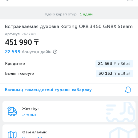
Қазір қарап отыр:
1 адам
Встраиваемая духовка Korting OKB 3450 GNBX Steam
Артикул: 262708
451 990 ₸
22 599
бонусқа дейін
Кредитке
21 563 ₸
x
36 ай
Бөліп төлеуге
30 133 ₸
x
15 ай
Бағаның төмендегені туралы хабарлау
Жеткізу:
14 тамыз
Өзім аламын: