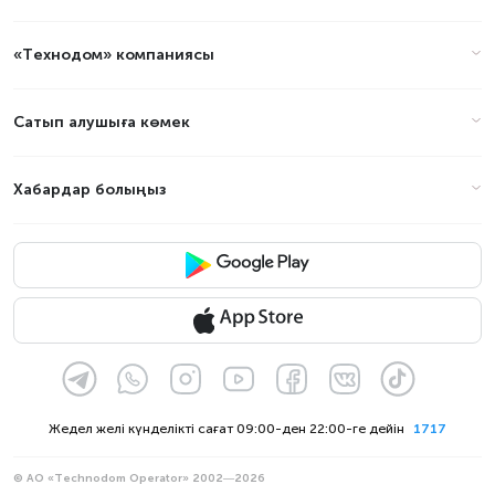
«Технодом» компаниясы
Сатып алушыға көмек
Хабардар болыңыз
Жедел желі күнделікті сағат 09:00-ден 22:00-ге дейін
1717
© АО «Technodom Operator» 2002—2026