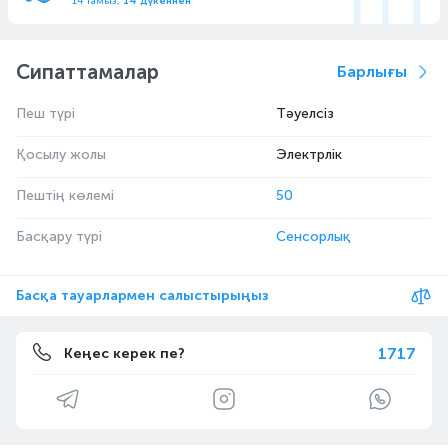
14 тамыз,
14 дүкеннен
Сипаттамалар
Барлығы
Пеш түрі
Тәуелсіз
Қосылу жолы
Электрлік
Пештің көлемі
50
Басқару түрі
Сенсорлық
Басқа тауарлармен салыстырыңыз
1717
Кеңес керек пе?