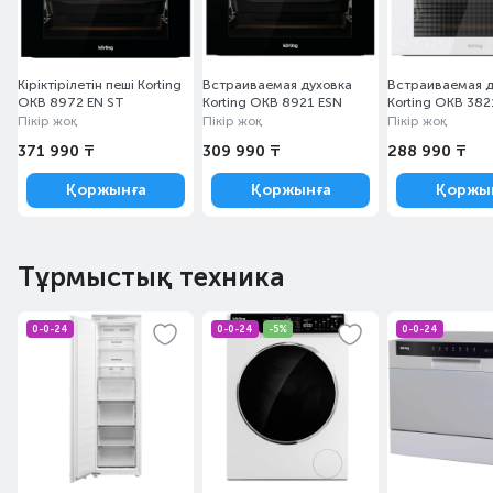
Кіріктірілетін пеші Korting
Встраиваемая духовка
Встраиваемая д
OKB 8972 EN ST
Korting OKB 8921 ESN
Korting OKB 382
Пікір жоқ
Пікір жоқ
Пікір жоқ
371 990 ₸
309 990 ₸
288 990 ₸
Қоржынға
Қоржынға
Қоржы
Тұрмыстық техника
0-0-24
0-0-24
-5%
0-0-24