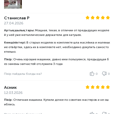
Станислав Р
27.04.2026
Артықшылықтары:
Мощная, тихая, в отличии от предыдущих моделе
й у неё уже металлические держатели для катушек.
Кемшіліктері:
В старых моделях в комплекте шла маслёнка и маленьк
ие отвёртки, здесь их в комплекте нет, необходимо докупить самосто
ятельно.
Пікір:
Очень хорошие машинки, давно ими пользуемся, предыдущая б
ез замены запчастей отслужила 3 года
Пікір пайдалы болды ма?
0
0
Асмик
12.03.2026
Пікір:
Отличная машинка. Купили дочке по советам мастеров и не ош
иблись.