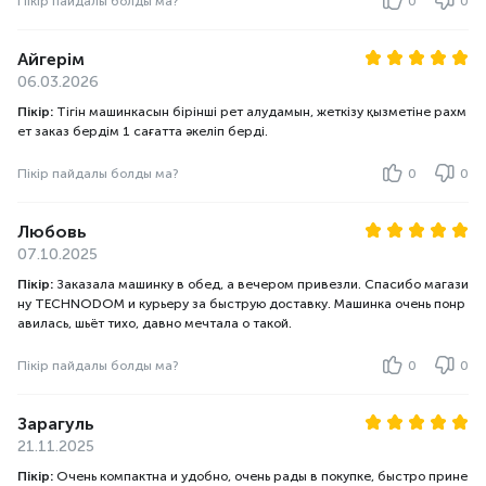
Пікір пайдалы болды ма?
0
0
Айгерім
06.03.2026
Пікір:
Тігін машинкасын бірінші рет алудамын, жеткізу қызметіне рахм
ет заказ бердім 1 сағатта әкеліп берді.
Пікір пайдалы болды ма?
0
0
Любовь
07.10.2025
Пікір:
Заказала машинку в обед, а вечером привезли. Спасибо магази
ну TECHNODOM и курьеру за быструю доставку. Машинка очень понр
авилась, шьёт тихо, давно мечтала о такой.
Пікір пайдалы болды ма?
0
0
Зарагуль
21.11.2025
Пікір:
Очень компактна и удобно, очень рады в покупке, быстро прине