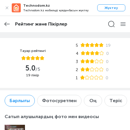
Technodom.kz
Жүктеу
Technodom.kz мобильді қолданбасын жүктеу
Рейтинг және Пікірлер
5
19
Тауар рейтингі
4
0
3
0
5.0
/5
2
0
19 пікір
1
0
Барлығы
Фотосуретпен
Оң
Теріс
Сатып алушылардың фото мен видеосы