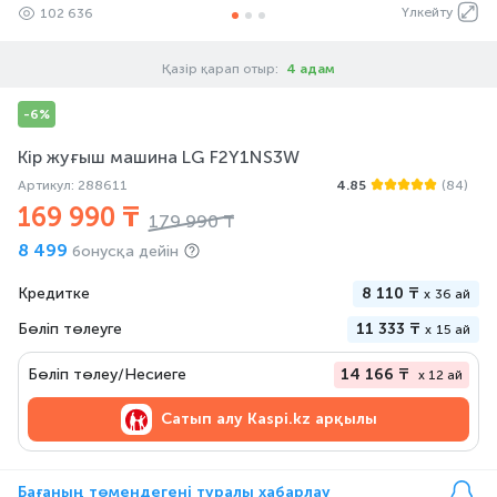
Үлкейту
102 636
Қазір қарап отыр:
4 адам
-6%
Кір жуғыш машина LG F2Y1NS3W
Артикул: 288611
4.85
(84)
169 990 ₸
179 990 ₸
8 499
бонусқа дейін
Кредитке
8 110 ₸
x
36 ай
Бөліп төлеуге
11 333 ₸
x
15 ай
Бөліп төлеу/Несиеге
14 166 ₸
x 12 ай
Сатып алу
Kaspi.kz арқылы
Бағаның төмендегені туралы хабарлау