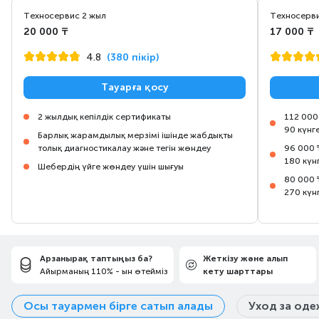
Техносервис 2 жыл
Техносерви
20 000 ₸
17 000 ₸
4.8
(380 пікір)
Тауарға қосу
2 жылдық кепілдік сертификаты
112 000
90 күнг
Барлық жарамдылық мерзімі ішінде жабдықты
толық диагностикалау және тегін жөндеу
96 000 
180 күн
Шебердің үйге жөндеу үшін шығуы
80 000 
270 күн
Арзанырақ таптыңыз ба?
Жеткізу және алып
Айырманың 110% - ын өтейміз
кету шарттары
Осы тауармен бірге сатып алады
Уход за од