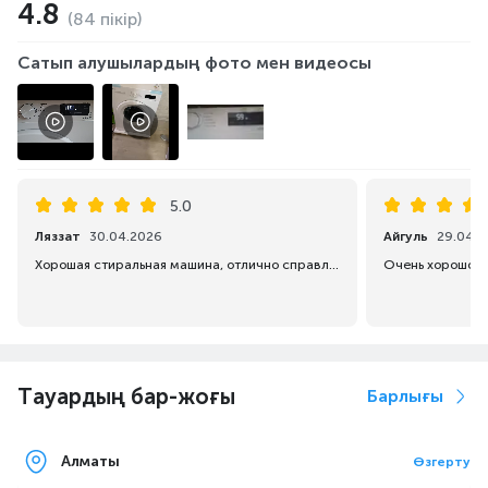
4.8
(84 пікір)
Сатып алушылардың фото мен видеосы
5.0
Ляззат
30.04.2026
Айгуль
29.04.2
Хорошая стиральная машина, отлично справляется со своей задачей.
Очень хорошо с
Тауардың бар-жоғы
Барлығы
Алматы
Өзгерту