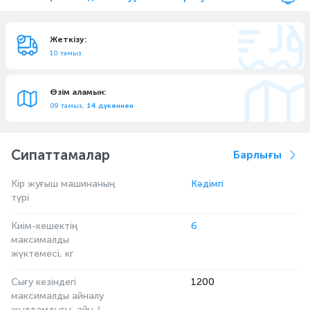
Жеткізу:
10 тамыз
Өзім аламын:
09 тамыз,
14 дүкеннен
Сипаттамалар
Барлығы
Кір жуғыш машинаның
Кәдімгі
түрі
Киім-кешектің
6
максималды
жүктемесі, кг
Сығу кезіндегі
1200
максималды айналу
жылдамдығы, айн /