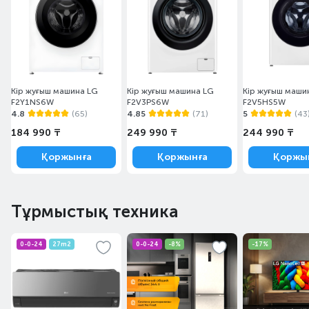
Кір жуғыш машина LG
Кір жуғыш машина LG
Кір жуғыш маши
F2Y1NS6W
F2V3PS6W
F2V5HS5W
4.8
(65)
4.85
(71)
5
(43
184 990 ₸
249 990 ₸
244 990 ₸
Қоржынға
Қоржынға
Қоржы
Тұрмыстық техника
0-0-24
27m2
0-0-24
-8%
-17%