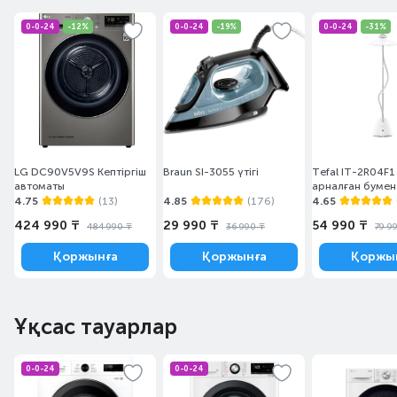
0-0-24
-12%
0-0-24
-19%
0-0-24
-31%
LG DC90V5V9S Кептіргіш
Braun SI-3055 үтігі
Tefal IT-2R04F1
автоматы
арналған бумен 
4.75
(13)
4.85
(176)
4.65
424 990 ₸
29 990 ₸
54 990 ₸
484 990 ₸
36 990 ₸
79 9
Қоржынға
Қоржынға
Қоржы
Ұқсас тауарлар
0-0-24
0-0-24