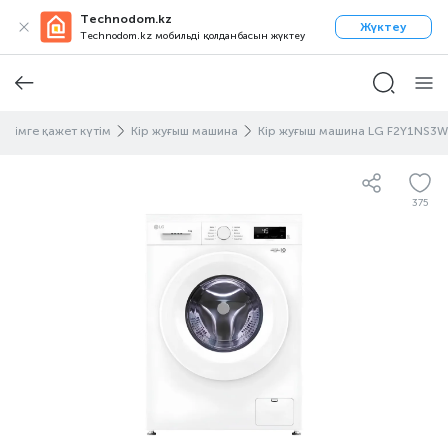
Technodom.kz
Жүктеу
Technodom.kz мобильді қолданбасын жүктеу
Киімге қажет күтім
Кір жуғыш машина
Кір жуғыш машина LG F2Y1NS3W
375