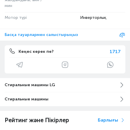
мин
Мотор түрі
Инверторлық
Басқа тауарлармен салыстырыңыз
1717
Кеңес керек пе?
Стиральные машины LG
Стиральные машины
Рейтинг және Пікірлер
Барлығы