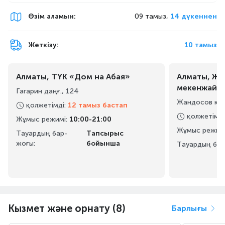
Өзім аламын
:
09 тамыз,
14 дүкеннен
Жеткізу:
10 тамыз
Алматы, ТҮК «Дом на Абая»
Алматы, Жа
мекенжайы
Гагарин даңғ., 124
Жандосов көш
қолжетімді
:
12 тамыз бастап
қолжетімді
Жұмыс режимі
:
10:00-21:00
Жұмыс режим
Тауардың бар-
Тапсырыс
жоғы:
бойынша
Тауардың бар
Кызмет және орнату (8)
Барлығы