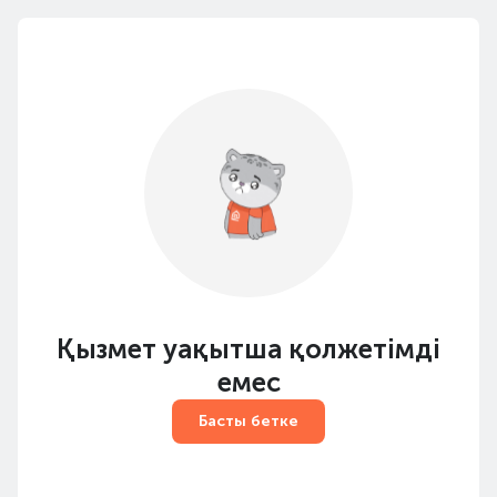
Қызмет уақытша қолжетімді
емес
Басты бетке