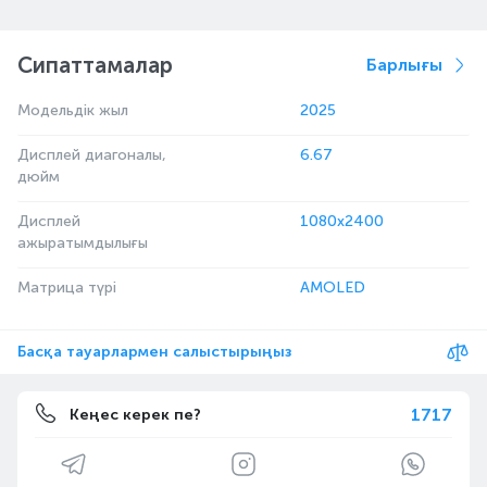
Сипаттамалар
Барлығы
Модельдік жыл
2025
Дисплей диагоналы,
6.67
дюйм
Дисплей
1080x2400
ажыратымдылығы
Матрица түрі
AMOLED
Басқа тауарлармен салыстырыңыз
1717
Кеңес керек пе?