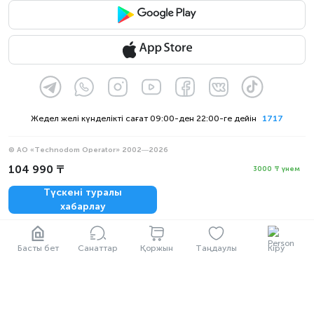
Жедел желі күнделікті сағат 09:00-ден 22:00-ге дейін
1717
© АО «Technodom Operator» 2002—2026
Біз қабылдаймыз:
104 990 ₸
3000 ₸ үнем
Ресми хабарлама
Түскені туралы
Құпиялылық саясаты
хабарлау
Басты бет
Санаттар
Қоржын
Таңдаулы
Кіру