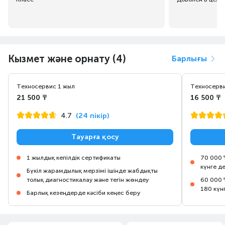
Кызмет және орнату (4)
Барлығы
Техносервис 1 жыл
Техносерви
21 500 ₸
16 500 ₸
4.7
(24 пікір)
Тауарға қосу
1 жылдық кепілдік сертификаты
70 000 
күнге д
Бүкіл жарамдылық мерзімі ішінде жабдықты
толық диагностикалау және тегін жөндеу
60 000 
180 күн
Барлық кезеңдерде кәсіби кеңес беру