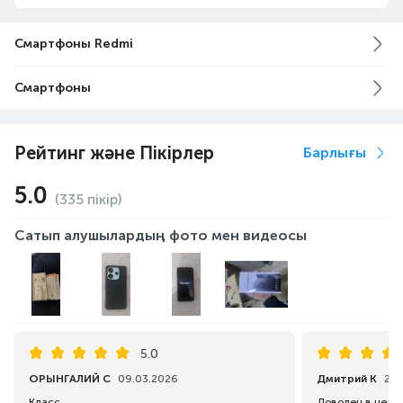
Смартфоны Redmi
Смартфоны
Рейтинг және Пікірлер
Барлығы
5.0
(335 пікір)
Сатып алушылардың фото мен видеосы
5.0
ОРЫНГАЛИЙ С
09.03.2026
Дмитрий К
28.
Класс
Доволен в цело