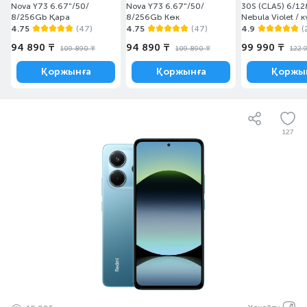
Nova Y73 6.67"/50/
Nova Y73 6.67"/50/
30S (CLA5) 6/1
8/256Gb Қара
8/256Gb Көк
Nebula Violet / к
4.75
(47)
4.75
(47)
4.9
(
94 890 ₸
94 890 ₸
99 990 ₸
109 890 ₸
109 890 ₸
122 
Қоржынға
Қоржынға
Қоржы
127