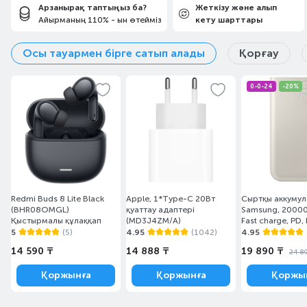
Арзанырақ таптыңыз ба?
Жеткізу және алып
Айырманың 110% - ын өтейміз
кету шарттары
Осы тауармен бірге сатып алады
Қорғау
0-0-24
-20%
Redmi Buds 8 Lite Black
Apple, 1*Type-C 20Вт
Сыртқы аккумул
(BHR08OMGL)
қуаттау адаптері
Samsung, 2000
Қыстырмалы құлаққап
(MD3J4ZM/A)
Fast charge, PD,
P4520XUEGRU)
5
(5)
4.95
(1042)
4.95
14 590 ₸
14 888 ₸
19 890 ₸
24 8
Қоржынға
Қоржынға
Қоржы