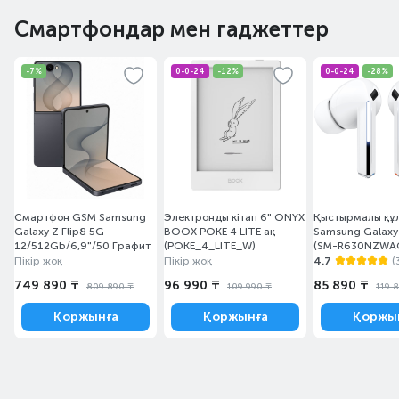
Смартфондар мен гаджеттер
-7%
0-0-24
-12%
0-0-24
-28%
Смартфон GSM Samsung
Электронды кітап 6" ONYX
Қыстырмалы құ
Galaxy Z Flip8 5G
BOOX POKE 4 LITE ақ
Samsung Galaxy
12/512Gb/6,9"/50 Графит
(POKE_4_LITE_W)
(SM-R630NZWAC
Пікір жоқ
Пікір жоқ
4.7
(
749 890 ₸
96 990 ₸
85 890 ₸
809 890 ₸
109 990 ₸
119 
Қоржынға
Қоржынға
Қоржы