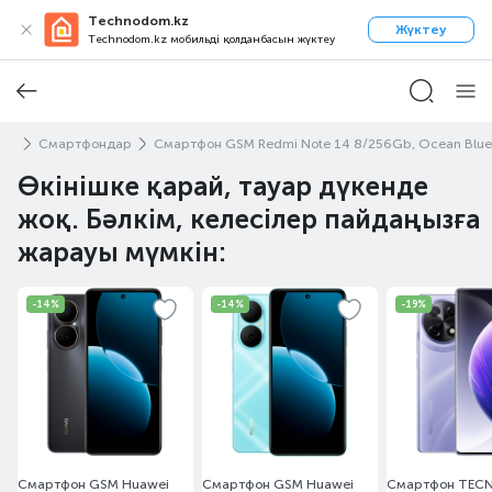
Technodom.kz
Жүктеу
Technodom.kz мобильді қолданбасын жүктеу
фон
Смартфондар
Смартфон GSM Redmi Note 14 8/256Gb, Ocean Blue
Өкінішке қарай, тауар дүкенде
жоқ. Бәлкім, келесілер пайдаңызға
жарауы мүмкін:
-14%
-14%
-19%
Смартфон GSM Huawei
Смартфон GSM Huawei
Смартфон TEC