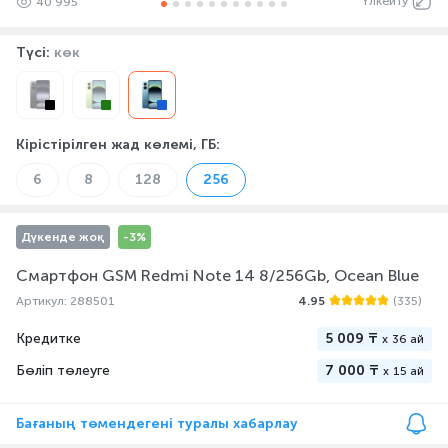
Үлкейту
40 995
Түсі:
көк
Кірістірілген жад көлемі, ГБ
:
6
8
128
256
Дүкенде жоқ
-3%
Смартфон GSM Redmi Note 14 8/256Gb, Ocean Blue
Артикул: 288501
4.95
(335)
Кредитке
5 009 ₸
x
36 ай
Бөліп төлеуге
7 000 ₸
x
15 ай
Бағаның төмендегені туралы хабарлау