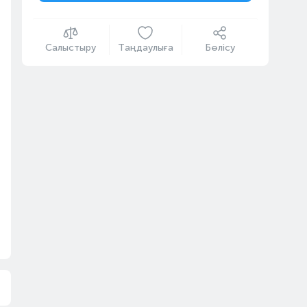
Салыстыру
Таңдаулыға
Бөлісу