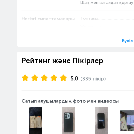
Шаң мен ылғалдан қорғау
Негізгі сипаттамалары
Топтама
Жинақтама
Модельдік жыл
Бүкіл
Алдыңғы камера
Жарық күші
Рейтинг және Пікірлер
Мегапиксельдер саны
Бірінші модуль түрі
5.0
(335 пікір)
Жады
Кірістірілген жад көлемі, Г
Жедел жад көлемі, ГБ
Сатып алушылардың фото мен видеосы
SIM-карта
SIM-карта саны
SIM-карта мөлшері
Дисплей
Дисплей ажыратымдылығ