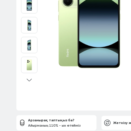
Арзанырақ таптыңыз ба?
Жеткізу 
Айырманың 110% - ын өтейміз