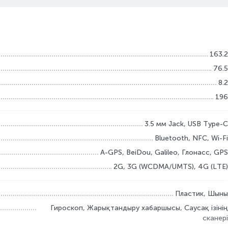
163.2
76.5
8.2
196
3.5 мм Jack, USB Type-C
Bluetooth, NFC, Wi-Fi
A-GPS, BeiDou, Galileo, Глонасс, GPS
2G, 3G (WCDMA/UMTS), 4G (LTE)
Пластик, Шыны
Гироскоп, Жарықтандыру хабаршысы, Саусақ ізінің
сканері