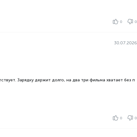
сель саны
2
108
сель саны
2
0
0
2.2
30.07.2026
Android 14
Mediatek
Helio G99 Ultra
8
ствует. Зарядку держит долго, на два три фильма хватает без п
0
0