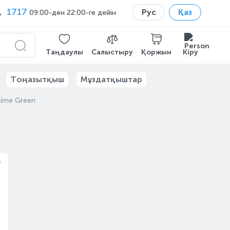
1717
Рус
Қаз
09:00-ден 22:00-ге дейін
Таңдаулы
Салыстыру
Қоржын
Кіру
Тоңазытқыш
Мұздатқыштар
ime Green