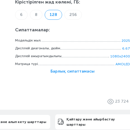
Кірістірілген жад көлемі, ГБ
:
6
8
128
256
Сипаттамалар:
Модельдік жыл
2025
Дисплей диагоналы, дюйм
6.67
Дисплей ажыратымдылығы
1080x2400
Матрица түрі
AMOLED
Барлық сипаттамасы
23 724
Қайтару және айырбастау
және алып кету шарттары
шарттары