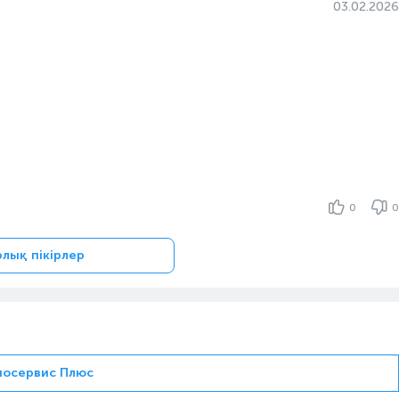
03.02.2026
0
0
рлық пікірлер
носервис Плюс