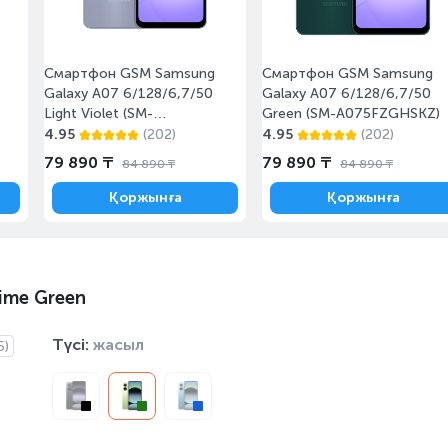
Смартфон GSM Samsung
Смартфон GSM Samsung
Galaxy A07 6/128/6,7/50
Galaxy A07 6/128/6,7/50
Light Violet (SM-
Green (SM-A075FZGHSKZ)
A075FLVHSKZ)
4.95
(202)
4.95
(202)
79 890 ₸
79 890 ₸
84 890 ₸
84 890 ₸
Қоржынға
Қоржынға
ime Green
Түсі:
жасыл
5)