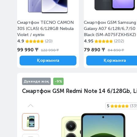
Смартфон TECNO CAMON
Смартфон GSM Samsung
30S (CLA5) 6/128GB Nebula
Galaxy A07 6/128/6,7/50
Violet / күлгін
Black (SM-A075FZKHSKZ)
4.9
(20)
4.95
(202)
99 990 ₸
79 890 ₸
122 990 ₸
84 890 ₸
Қоржынға
Қоржынға
Дүкенде жоқ
-9%
Смартфон GSM Redmi Note 14 6/128Gb, L
5
(33