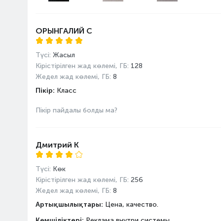
Дисплей диагоналы, дюйм
Жаңарту жиілігі
ОРЫНГАЛИЙ С
Матрица түрі
Түсі:
Жасыл
Қуат көзі
Аккумулятор сыйымдылығ
Кірістірілген жад көлемі, ГБ:
128
Жедел жад көлемі, ГБ:
8
Жылдам зарядтау
Пікір:
Класс
Сымсыз зарядтау
Пікір пайдалы болды ма?
Негізгі камера
Жарық күші
Автофокус
Дмитрий К
Кірістірілген жарқыл
Үшінші модульдің жарық к
Түсі:
Көк
Екінші модуль түрі
Кірістірілген жад көлемі, ГБ:
256
Бірінші модуль түрі
Жедел жад көлемі, ГБ:
8
Екінші модульдің жарық кү
Артықшылықтары:
Цена, качество.
Үшінші модуль түрі
Кемшіліктері:
Реклама внутри системы.