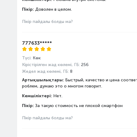
Үшінші модульдің мегапик
Пікір:
Доволен в целом.
Мегапиксельдер саны
Пікір пайдалы болды ма?
Екінші модульдің мегапик
Процессор
Жиілік, ГГц
777633*****
Операциялық жүйе
Процессор өндірушісі
Түсі:
Көк
Процессор моделі
Кірістірілген жад көлемі, ГБ:
256
Жедел жад көлемі, ГБ:
8
Ядерлер саны
Артықшылықтары:
Быстрый, качество и цена соответ
роблем, думаю это о многом говорит.
Кемшіліктері:
Нет.
Пікір:
За такую стоимость не плохой смартфон
Пікір пайдалы болды ма?