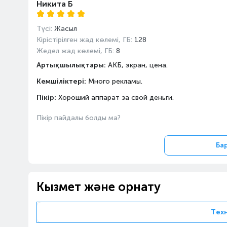
Никита Б
Түсі:
Жасыл
Кірістірілген жад көлемі, ГБ:
128
Жедел жад көлемі, ГБ:
8
Артықшылықтары:
АКБ, экран, цена.
Кемшіліктері:
Много рекламы.
Пікір:
Хороший аппарат за свой деньги.
Пікір пайдалы болды ма?
Ба
Кызмет және орнату
Тех