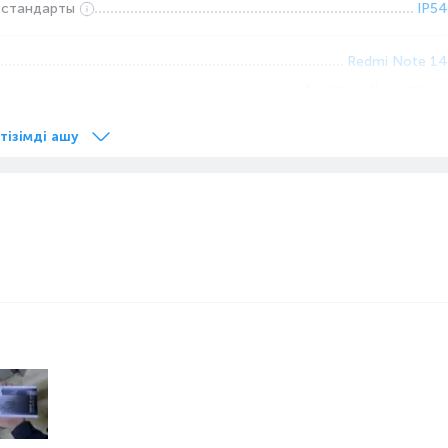
 стандарты
IP54
Redmi Note 14
Адаптер, Құжаттама
2025
 тізімді ашу
f/2.25
20
Кең бұрышты объектив
Б
128
6
2
Nano-SIM
ы
1080x2400