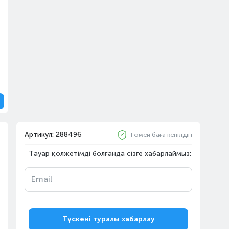
Артикул: 288496
Төмен баға кепілдігі
Тауар қолжетімді болғанда сізге хабарлаймыз:
Email
Түскені туралы хабарлау