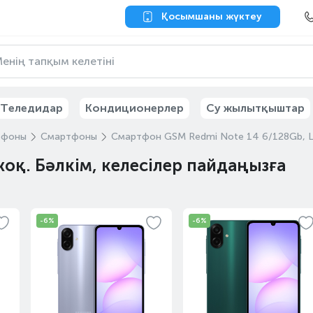
Қосымшаны жүктеу
Теледидар
Кондиционерлер
Су жылытқыштар
ефоны
Смартфоны
Смартфон GSM Redmi Note 14 6/128Gb, L
жоқ. Бәлкім, келесілер пайдаңызға
-6%
-6%