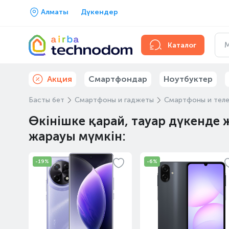
Алматы
Дүкендер
Каталог
Акция
Смартфондар
Ноутбуктер
Басты бет
Смартфоны и гаджеты
Смартфоны и тел
Өкінішке қарай, тауар дүкенде 
жарауы мүмкін:
-19%
-6%