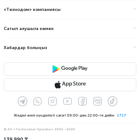
«Технодом» компаниясы
Сатып алушыға көмек
Хабардар болыңыз
Жедел желі күнделікті сағат 09:00-ден 22:00-ге дейін
1717
© АО «Technodom Operator» 2002—2026
Біз қабылдаймыз:
139 990 ₸