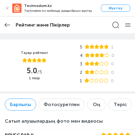
Technodom.kz
Жүктеу
Technodom.kz мобильді қолданбасын жүктеу
Рейтинг және Пікірлер
5
1
Тауар рейтингі
4
0
3
0
5.0
/5
2
0
1 пікір
1
0
Барлығы
Фотосуретпен
Оң
Теріс
Сатып алушылардың фото мен видеосы