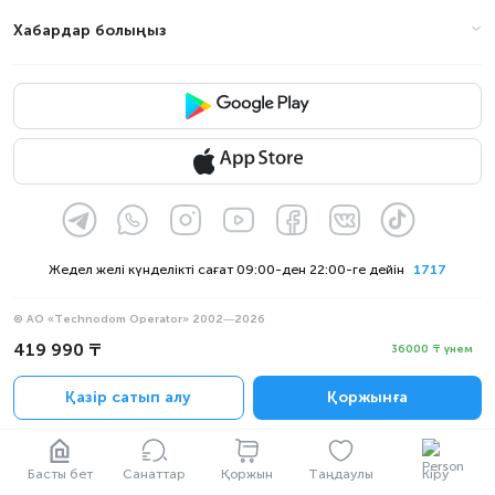
Хабардар болыңыз
Жедел желі күнделікті сағат 09:00-ден 22:00-ге дейін
1717
© АО «Technodom Operator» 2002—2026
Біз қабылдаймыз:
419 990 ₸
36000 ₸ үнем
Ресми хабарлама
Қазір сатып алу
Қоржынға
Құпиялылық саясаты
Басты бет
Санаттар
Қоржын
Таңдаулы
Кіру