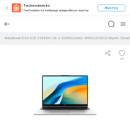
Technodom.kz
Жүктеу
Technodom.kz мобильді қолданбасын жүктеу
wei MateBook D16 (Ci5 13420H-16-1-D)(MitchellG-W5611D/DOS Mystic Silver)
24