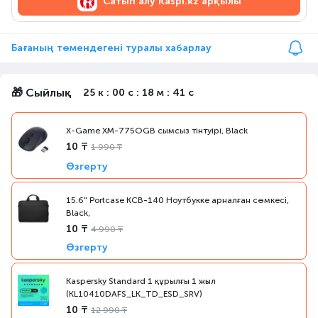
Сатып алу
Kaspi.kz арқылы
Бағаның төмендегені туралы хабарлау
🎁 Сыйлық
25 к : 00 с : 18 м : 41 с
X-Game XM-775OGB сымсыз тінтуірі, Black
10 ₸
1 990 ₸
Өзгерту
15.6" Portcase KCB-140 Ноутбукке арналған сөмкесі,
Black,
10 ₸
4 990 ₸
Өзгерту
Kaspersky Standard 1 құрылғы 1 жыл
(KL10410DAFS_LK_TD_ESD_SRV)
10 ₸
12 990 ₸