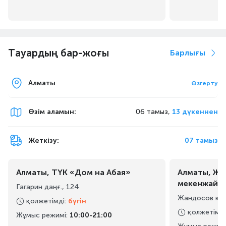
Тауардың бар-жоғы
Барлығы
Алматы
Өзгерту
Өзім аламын
:
06 тамыз,
13 дүкеннен
Жеткізу:
07 тамыз
Алматы, ТҮК «Дом на Абая»
Алматы, Жа
мекенжайы
Гагарин даңғ., 124
Жандосов көш
қолжетімді
:
бүгін
қолжетімді
Жұмыс режимі
:
10:00-21:00