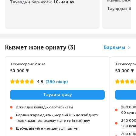
Жұмыс режим
Тауардың бар-жоғы:
10-нан аз
Тауардың бар
Кызмет және орнату (3)
Барлығы
Техносервис 2 жыл
Техносерви
50 000 ₸
50 000 ₸
4.8
(380 пікір)
Тауарға қосу
2 жылдық кепілдік сертификаты
280 000
90 күнг
Барлық жарамдылық мерзімі ішінде жабдықты
толық диагностикалау және тегін жөндеу
240 000
180 күн
Шебердің үйге жөндеу үшін шығуы
200 000