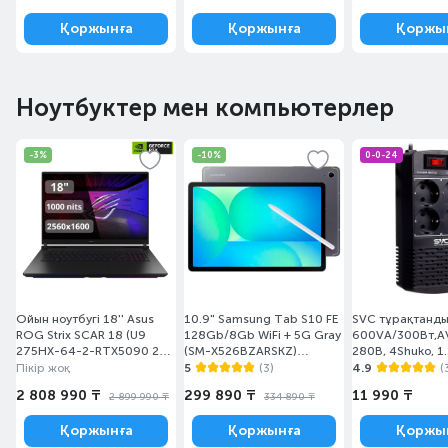
Қоржынға
Қоржынға
Қоржы
Ноутбуктер мен компьютерлер
-3%
-10%
0-0-24
Ойын ноутбугі 18'' Asus
10.9" Samsung Tab S10 FE
SVC тұрақтанд
ROG Strix SCAR 18 (U9
128Gb/8Gb WiFi + 5G Gray
600VA/300Вт,AV
275HX-64-2-RTX5090 24-
(SM-X526BZARSKZ)
280В, 4Shuko, 1.
W)(G835LX-SA126W)
Планшеті
(AVR-600-L)
Пікір жоқ
5
(3)
4.9
(
2 808 990 ₸
299 890 ₸
11 990 ₸
2 899 990 ₸
334 890 ₸
Қоржынға
Қоржынға
Қоржы