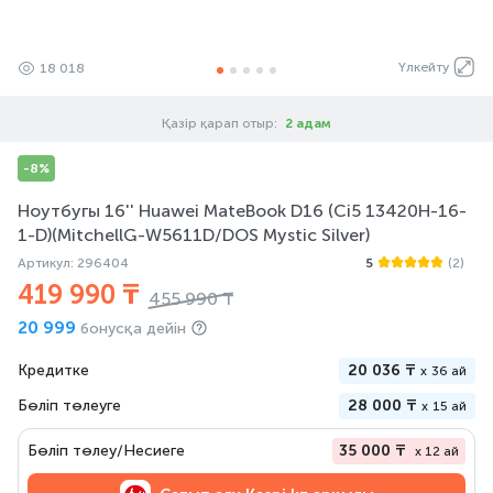
Үлкейту
18 018
Қазір қарап отыр:
2 адам
-8%
Ноутбугы 16'' Huawei MateBook D16 (Ci5 13420H-16-
1-D)(MitchellG-W5611D/DOS Mystic Silver)
Артикул: 296404
5
(2)
419 990 ₸
455 990 ₸
20 999
бонусқа дейін
Кредитке
20 036 ₸
x
36 ай
Бөліп төлеуге
28 000 ₸
x
15 ай
Бөліп төлеу/Несиеге
35 000 ₸
x 12 ай