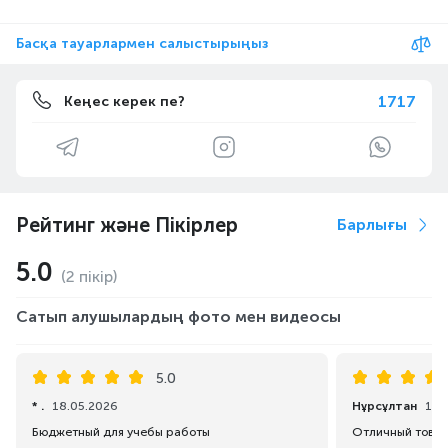
Басқа тауарлармен салыстырыңыз
1717
Кеңес керек пе?
Рейтинг және Пікірлер
Барлығы
5.0
(2 пікір)
Сатып алушылардың фото мен видеосы
5.0
* .
18.05.2026
Нұрсұлтан
11.
Бюджетный для учебы работы
Отличный товар