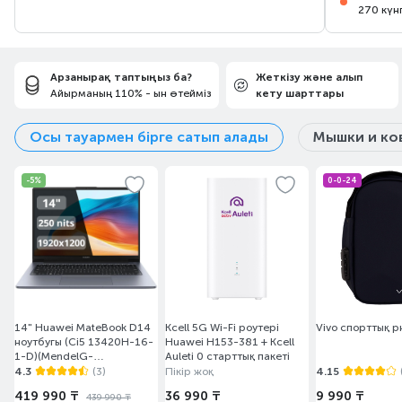
270 күн
Арзанырақ таптыңыз ба?
Жеткізу және алып
Айырманың 110% - ын өтейміз
кету шарттары
Осы тауармен бірге сатып алады
Мышки и ко
-5%
0-0-24
14" Huawei MateBook D14
Kcell 5G Wi-Fi роутері
Vivo спорттық р
ноутбугы (Ci5 13420H-16-
Huawei H153-381 + Kcell
1-D)(MendelG-
Auleti 0 старттық пакеті
W5611D/DOS)
4.3
(3)
Пікір жоқ
4.15
419 990 ₸
36 990 ₸
9 990 ₸
439 990 ₸