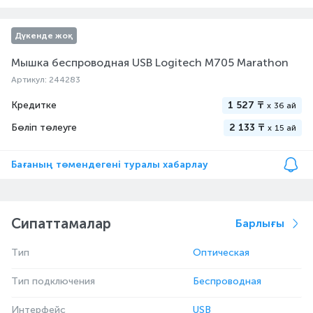
Дүкенде жоқ
Мышка беспроводная USB Logitech M705 Marathon
Артикул: 244283
Кредитке
1 527 ₸
x
36 ай
Бөліп төлеуге
2 133 ₸
x
15 ай
Бағаның төмендегені туралы хабарлау
Сипаттамалар
Барлығы
Тип
Оптическая
Тип подключения
Беспроводная
Интерфейс
USB