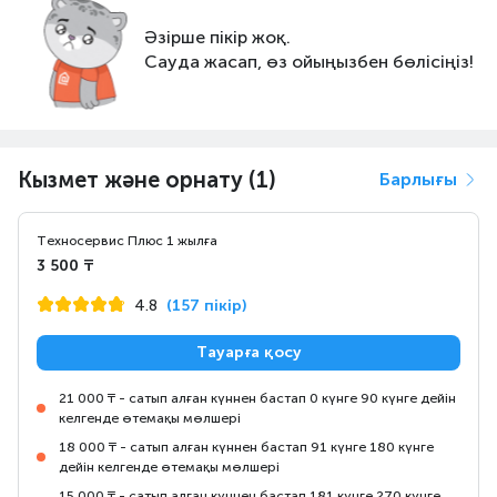
Әзірше пікір жоқ.
Сауда жасап, өз ойыңызбен бөлісіңіз!
Кызмет және орнату (1)
Барлығы
Техносервис Плюс 1 жылға
3 500 ₸
4.8
(157 пікір)
Тауарға қосу
21 000 ₸ - сатып алған күннен бастап 0 күнге 90 күнге дейін
келгенде өтемақы мөлшері
18 000 ₸ - сатып алған күннен бастап 91 күнге 180 күнге
дейін келгенде өтемақы мөлшері
15 000 ₸ - сатып алған күннен бастап 181 күнге 270 күнге