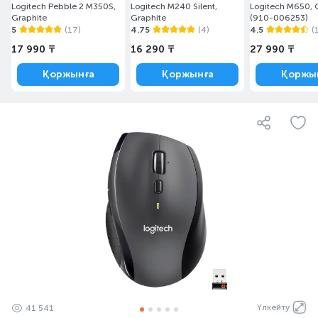
Logitech Pebble 2 M350S,
Logitech M240 Silent,
Logitech M650, 
Graphite
Graphite
(910-006253)
5
(17)
4.75
(4)
4.5
(
17 990 ₸
16 290 ₸
27 990 ₸
Қоржынға
Қоржынға
Қоржы
Үлкейту
41 541