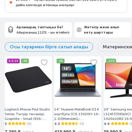
дейін келгенде өтемақы мөлшері
Арзанырақ таптыңыз ба?
Жеткізу және алып
Айырманың 110% - ын өтейміз
кету шарттары
Осы тауармен бірге сатып алады
Матерински
0-0-24
-9%
-5%
-22%
Logitech Mouse Pad Studio
14" Huawei MateBook D14
24" Samsung м
Series Тінтуір төсеніші,
ноутбугы (Ci5 13420H-16-
LS24F330EAIXCI
Graphite - Small (956-
1-D)(MendelG-
1920x1080 16:9
000049)
W5611D/DOS)
(HDMI+DP) Black
5
(9)
4.3
(3)
4.9
(
7 290 ₸
419 990 ₸
39 990 ₸