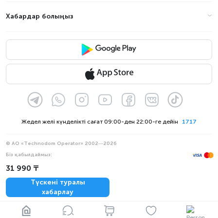
Хабардар болыңыз
Жедел желі күнделікті сағат 09:00-ден 22:00-ге дейін
1717
© АО «Technodom Operator» 2002—2026
Біз қабылдаймыз:
Ресми хабарлама
31 990 ₸
Құпиялылық саясаты
Түскені туралы
хабарлау