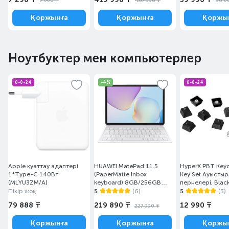
7 990 ₸
439 990 ₸
50 9
Қоржынға
Қоржынға
Қоржы
Ноутбуктер мен компьютерлер
0-0-24
-4%
0-0-24
Apple қуаттау адаптері
HUAWEI MatePad 11.5
HyperX PBT Keyc
1*Type-C 140Вт
(PaperMatte inbox
Key Set Ауысты
(MLYU3ZM/A)
keyboard) 8GB/256GB
пернелері, Blac
Violet Taoxingzhi-W09FK
(519P1AA#ACB)
Пікір жоқ
5
(6)
5
(5)
Планшеті
79 888 ₸
219 890 ₸
12 990 ₸
227 990 ₸
Қоржынға
Қоржынға
Қоржы