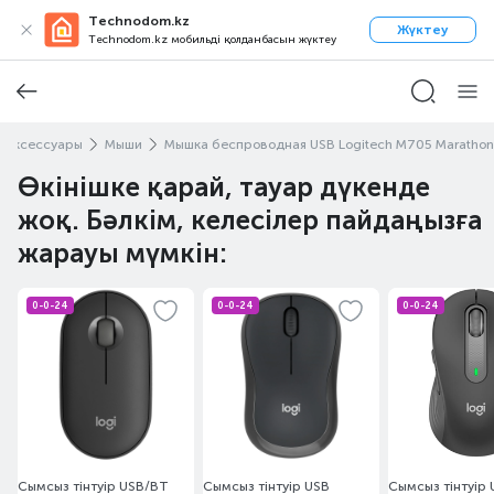
Technodom.kz
Жүктеу
Technodom.kz мобильді қолданбасын жүктеу
 аксессуары
Мыши
Мышка беспроводная USB Logitech M705 Marathon
Өкінішке қарай, тауар дүкенде
жоқ. Бәлкім, келесілер пайдаңызға
жарауы мүмкін:
0-0-24
0-0-24
0-0-24
Сымсыз тінтуір USB/BT
Сымсыз тінтуір USB
Сымсыз тінтуір