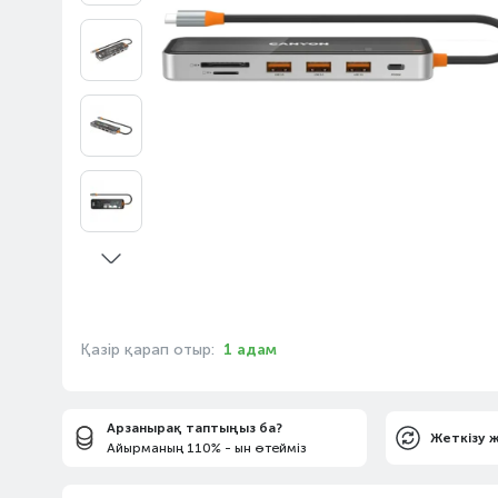
Қазір қарап отыр:
1 адам
Арзанырақ таптыңыз ба?
Жеткізу 
Айырманың 110% - ын өтейміз