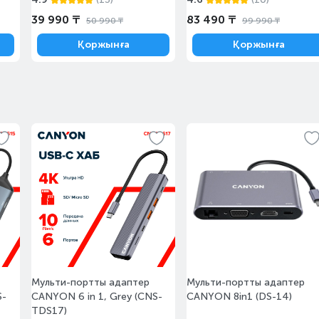
39 990 ₸
83 490 ₸
50 990 ₸
99 990 ₸
Қоржынға
Қоржынға
Ертең
Тапсырыс бойынша
Ертең
Тапсырыс бойынша
Ертең
Тапсырыс бойынша
Мульти-портты адаптер
Мульти-портты адаптер
Бүгін
10-нан аз
S-
CANYON 6 in 1, Grey (CNS-
CANYON 8in1 (DS-14)
TDS17)