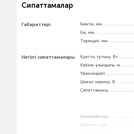
Сипаттамалар
Габариттері
Биіктік, мм
Ені, мм
Тереңдігі, мм
Негізгі сипаттамалары
Қуатты тұтыну, Вт
Кабель ұзындығы, м
Үйлесімділігі
Шығыс кернеуі, В
Сипаттамасы
Ерекшеліктері
Адаптер түрі
Шығыс тоғы, А