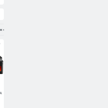
н сөмкелер
Программное обеспечение
A