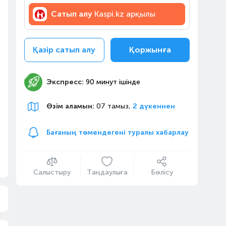
Сатып алу
Kaspi.kz арқылы
Қазір сатып алу
Қоржынға
Экспресс:
90 минут ішінде
Өзім аламын
:
07 тамыз,
2 дүкеннен
Бағаның төмендегені туралы хабарлау
Салыстыру
Таңдаулыға
Бөлісу