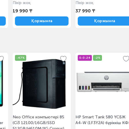
Пікір жоқ
Пікір жоқ
19 990 ₸
37 990 ₸
Қоржынға
Қоржынға
Ертең
Тапсырыс бойынша
-47%
0-0-24
-2%
Ертең
Тапсырыс бойынша
Neo Office компьютері 85
HP Smart Tank 580 ҮСБЖ
er
(Ci3 12100/16GB/SSD
А4-W (1F3Y2A) бүріккіш К
еті
512GB/H610M/XG Cronus)