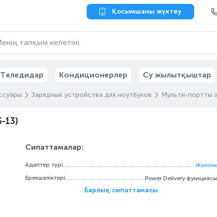
Қосымшаны жүктеу
Теледидар
Кондиционерлер
Су жылытқыштар
ссуары
Зарядные устройства для ноутбуков
Мульти-портты 
-13)
Сипаттамалар:
Адаптер түрі
Желілік
Ерекшеліктері
Power Delivery функциясы
Барлық сипаттамасы