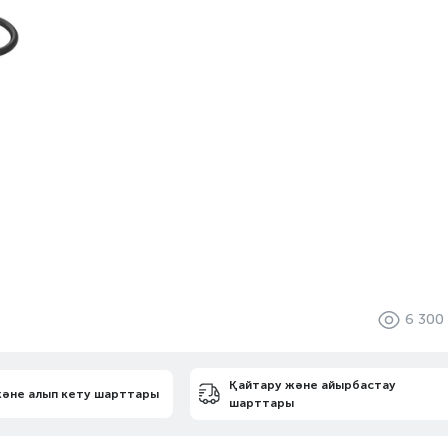
6 300
Қайтару және айырбастау
және алып кету шарттары
шарттары