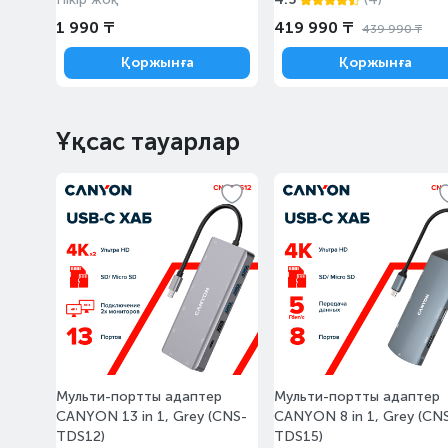
1 990 ₸
419 990 ₸
439 990 ₸
Алматы, Магазин Алматы
Апорт Кульджинка
Қоржынға
Қоржынға
Казахстан, Алматы,
10:00-23:00
Медеуский район,
Кульджинский тракт, 106
Ұқсас тауарлар
Алматы, ТРЦ «Almaty Mall»
Казахстан, Алматы, улица
10:00-22:00
Жандосова, 83
Алматы, ТРЦ Мега Парк,
«MEGA Park»
10:00-22:00
Казахстан, Алматы, улица
Макатаева, 127/1
Алматы, Магазин Алматы
Мега «Mega Center Alma-
Мульти-портты адаптер
Мульти-портты адаптер
Ata»
10:00-22:00
CANYON 13 in 1, Grey (CNS-
CANYON 8 in 1, Grey (CN
Казахстан, Алматы, улица
TDS12)
TDS15)