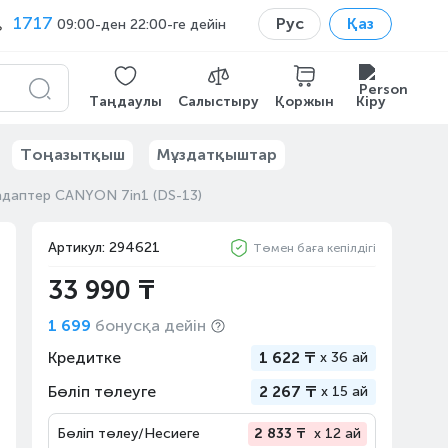
1717
Рус
Қаз
09:00-ден 22:00-ге дейін
Таңдаулы
Салыстыру
Қоржын
Кіру
Тоңазытқыш
Мұздатқыштар
адаптер CANYON 7in1 (DS-13)
Артикул: 294621
Төмен баға кепілдігі
33 990 ₸
1 699
бонусқа дейін
Кредитке
1 622 ₸
x
36 ай
Бөліп төлеуге
2 267 ₸
x
15 ай
Бөліп төлеу/Несиеге
2 833 ₸
x 12 ай