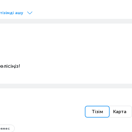
 тізімді ашу
лісіңіз!
Тізім
Карта
 емес