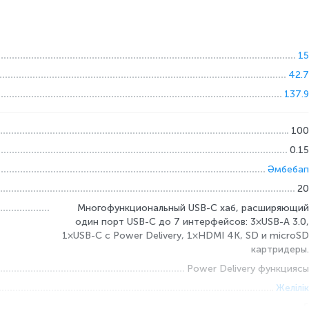
15
42.7
137.9
100
0.15
Әмбебап
20
Многофункциональный USB-C хаб, расширяющий
один порт USB-C до 7 интерфейсов: 3×USB-A 3.0,
1×USB-C с Power Delivery, 1×HDMI 4K, SD и microSD
картридеры.
Power Delivery функциясы
Желілік
5