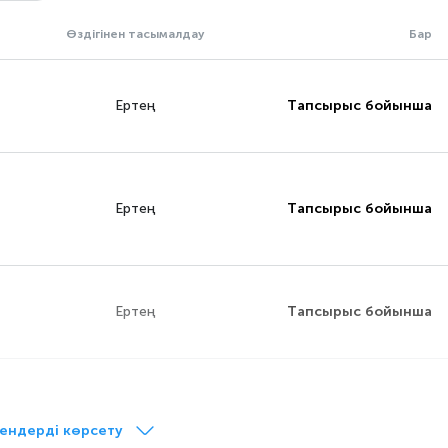
Өздігінен тасымалдау
Бар
Ертең
Тапсырыс бойынша
Ертең
Тапсырыс бойынша
Ертең
Тапсырыс бойынша
Ертең
Тапсырыс бойынша
ендерді көрсету