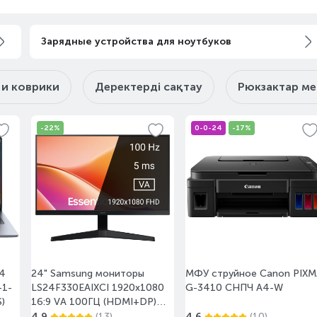
Ертең
Тапсырыс бойынша
Зарядные устройства для ноутбуков
и коврики
Деректерді сақтау
Рюкзактар ме
Бүгін
10-нан аз
-22%
0-0-24
-17%
Ертең
Тапсырыс бойынша
14
24" Samsung мониторы
МФУ струйное Canon PIXM
Ертең
Тапсырыс бойынша
-1-
LS24F330EAIXCI 1920x1080
G-3410 СНПЧ А4-W
)
16:9 VA 100ГЦ (HDMI+DP)
Black
4.9
(13)
4.6
(10)