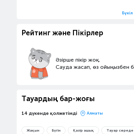
Бүкіл
Рейтинг және Пікірлер
Әзірше пікір жоқ.
Сауда жасап, өз ойыңызбен бө
Тауардың бар-жоғы
14 дүкенде қолжетімді
Алматы
Жақын
Бүгін
Қазір ашық
Тауар сөреде