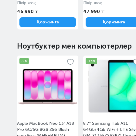
Розыбакиева, 247А
Пікір жоқ
Пікір жоқ
46 990 ₸
47 990 ₸
Алматы, Пункт выдачи
Қоржынға
Қоржынға
Каскелен Абылай Хана
Казахстан, Алматинская
10:00-20:00
область, Карасайский
район, Каскелен, проспект
Ноутбуктер мен компьютерлер
Абылай Хана, 221
-0%
-14%
Алматы, ТЦ «Султан»
Казахстан, Алматы,
10:00-22:00
микрорайон Айнабулак-2,
82/4
Apple MacBook Neo 13" A18
8.7" Samsung Tab A11
Pro 6C/5G 8GB 256 Blush
64Gb/4Gb WiFi + LTE Silv
ноутбугы (MHFH4RU/A)
(SM-X135FZSASKZ) Планш