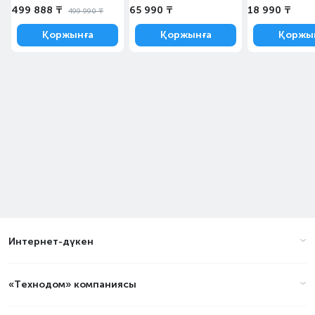
499 888 ₸
65 990 ₸
18 990 ₸
499 990 ₸
Қоржынға
Қоржынға
Қоржы
Интернет-дүкен
«Технодом» компаниясы