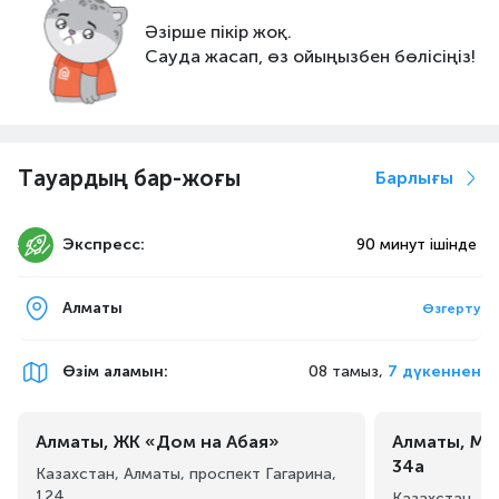
Әзірше пікір жоқ.
Сауда жасап, өз ойыңызбен бөлісіңіз!
Тауардың бар-жоғы
Барлығы
Экспресс:
90 минут ішінде
Алматы
Өзгерту
Өзім аламын
:
08 тамыз,
7 дүкеннен
Алматы, ЖК «Дом на Абая»
Алматы, Ма
34а
Казахстан, Алматы, проспект Гагарина,
124
Казахстан, А