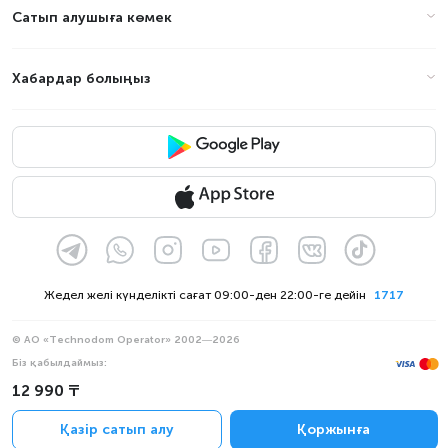
Сатып алушыға көмек
Хабардар болыңыз
Жедел желі күнделікті сағат 09:00-ден 22:00-ге дейін
1717
© АО «Technodom Operator» 2002—2026
Біз қабылдаймыз:
Ресми хабарлама
12 990 ₸
Құпиялылық саясаты
Қазір сатып алу
Қоржынға