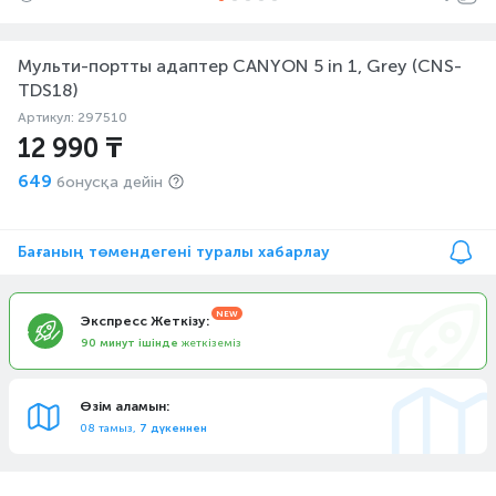
Мульти-портты адаптер CANYON 5 in 1, Grey (CNS-
TDS18)
Артикул: 297510
12 990 ₸
649
бонусқа дейін
Бағаның төмендегені туралы хабарлау
Экспресс Жеткізу:
90 минут ішінде
жеткіземіз
Өзім аламын:
08 тамыз,
7 дүкеннен