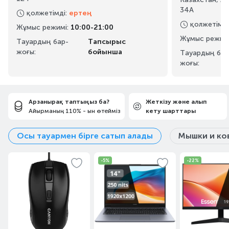
34А
қолжетімді
:
ертең
қолжетімді
Жұмыс режимі
:
10:00-21:00
Жұмыс режим
Тауардың бар-
Тапсырыс
жоғы:
бойынша
Тауардың бар
жоғы:
Арзанырақ таптыңыз ба?
Жеткізу және алып
Айырманың 110% - ын өтейміз
кету шарттары
Осы тауармен бірге сатып алады
Мышки и ко
-5%
-22%