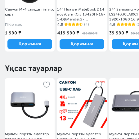
Canyon M-4 сымды тінтуір,
14" Huawei MateBook D14
24" Samsung м
қара
ноутбугы (Ci5 13420H-16-
LS24F330EAIXCI
1-D)(MendelG-
1920x1080 16:9
W5611D/DOS)
(HDMI+DP) Black
Пікір жоқ
4.5
(4)
4.9
(
1 990 ₸
419 990 ₸
39 990 ₸
439 990 ₸
50 9
Қоржынға
Қоржынға
Қоржы
Ұқсас тауарлар
Мульти-портты адаптер
Мульти-портты адаптер
Мульти-портты 