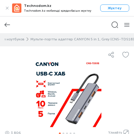
Technodom.kz
Жүктеу
Technodom.kz мобильді қолданбасын жүктеу
для ноутбуков
Мульти-портты адаптер CANYON 5 in 1, Grey (CNS-TDS18)
Үлкейту
3 806