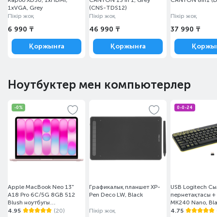
Rapoo XD30, 1xHDMI,
CANYON 13 in 1, Grey
CANYON 8in1 (D
1xVGA, Grey
(CNS-TDS12)
Пікір жоқ
Пікір жоқ
Пікір жоқ
6 990 ₸
46 990 ₸
37 990 ₸
Қоржынға
Қоржынға
Қоржы
Ноутбуктер мен компьютерлер
-0%
0-0-24
Apple MacBook Neo 13"
Графикалық планшет XP-
USB Logitech С
A18 Pro 6C/5G 8GB 512
Pen Deco LW, Black
пернетақтасы + т
Blush ноутбугы
MK240 Nano, Bl
(MHFJ4RU/A)
4.95
(20)
Пікір жоқ
4.75