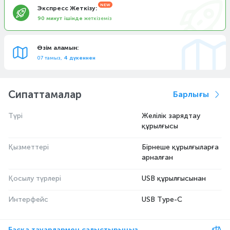
Экспресс Жеткізу:
90 минут ішінде
жеткіземіз
Өзім аламын:
07 тамыз,
4 дүкеннен
Сипаттамалар
Барлығы
Түрі
Желілік зарядтау
құрылғысы
Қызметтері
Бірнеше құрылғыларға
арналған
Қосылу түрлері
USB құрылғысынан
Интерфейс
USB Type-C
Басқа тауарлармен салыстырыңыз