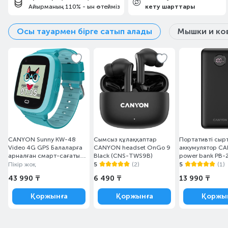
Айырманың 110% - ын өтейміз
кету шарттары
Осы тауармен бірге сатып алады
Мышки и ко
CANYON Sunny KW-48
Сымсыз құлаққаптар
Портативті сыр
Video 4G GPS Балаларға
CANYON headset OnGo 9
аккумулятор C
арналған смарт-сағаты
Black (CNS-TWS9B)
power bank PB-
Blue (CNE-KW48BL)
20000 mAh PD 
Пікір жоқ
5
(2)
5
(1)
Black
43 990 ₸
6 490 ₸
13 990 ₸
Қоржынға
Қоржынға
Қоржы