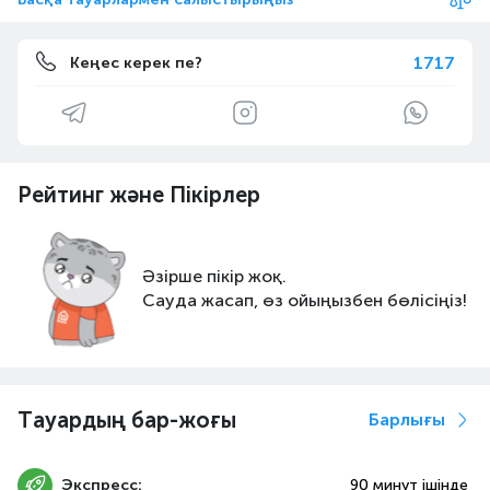
1717
Кеңес керек пе?
Рейтинг және Пікірлер
Әзірше пікір жоқ.
Сауда жасап, өз ойыңызбен бөлісіңіз!
Тауардың бар-жоғы
Барлығы
Экспресс:
90 минут ішінде