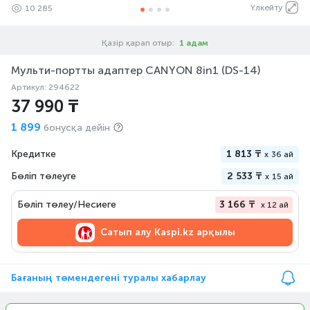
Үлкейту
10 285
Қазір қарап отыр:
1 адам
Мульти-портты адаптер CANYON 8in1 (DS-14)
Артикул: 294622
37 990 ₸
1 899
бонусқа дейін
Кредитке
1 813 ₸
x
36 ай
Бөліп төлеуге
2 533 ₸
x
15 ай
Бөліп төлеу/Несиеге
3 166 ₸
x 12 ай
Сатып алу
Kaspi.kz арқылы
Бағаның төмендегені туралы хабарлау