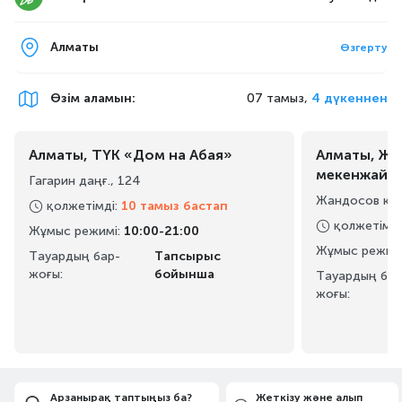
Алматы
Өзгерту
Өзім аламын
:
07 тамыз,
4 дүкеннен
Алматы, ТҮК «Дом на Абая»
Алматы, Жа
мекенжайы
Гагарин даңғ., 124
Жандосов көш
қолжетімді
:
10 тамыз бастап
қолжетімді
Жұмыс режимі
:
10:00-21:00
Жұмыс режим
Тауардың бар-
Тапсырыс
жоғы:
бойынша
Тауардың бар
жоғы:
Арзанырақ таптыңыз ба?
Жеткізу және алып