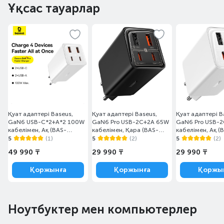
Ұқсас тауарлар
Қуат адаптері Baseus,
Қуат адаптері Baseus,
Қуат адаптері B
GaN6 USB-C*2+A*2 100W
GaN6 Pro USB-2C+2A 65W
GaN6 Pro USB-
кабелімен, Ақ (BAS-
кабелімен, Қара (BAS-
кабелімен, Ақ (
P1016270521200)
P1016270111300)
P101627012130
5
(1)
5
(2)
5
(2)
49 990 ₸
29 990 ₸
29 990 ₸
Қоржынға
Қоржынға
Қоржы
Ноутбуктер мен компьютерлер