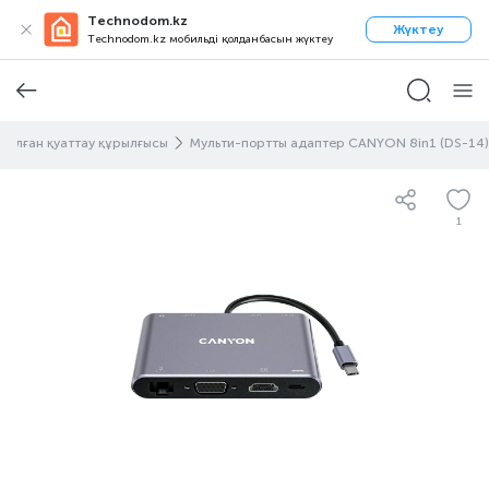
Technodom.kz
Жүктеу
Technodom.kz мобильді қолданбасын жүктеу
налған қуаттау құрылғысы
Мульти-портты адаптер CANYON 8in1 (DS-14)
1