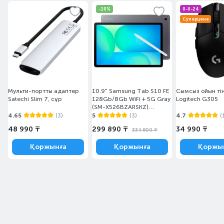
-10%
0-0-24
Суперцена
Мульти-портты адаптер
10.9" Samsung Tab S10 FE
Сымсыз ойын тін
Satechi Slim 7, сұр
128Gb/8Gb WiFi + 5G Gray
Logitech G305
(SM-X526BZARSKZ)
Планшеті
4.65
(3)
5
(3)
4.7
(
48 990 ₸
299 890 ₸
34 990 ₸
334 890 ₸
Қоржынға
Қоржынға
Қоржы