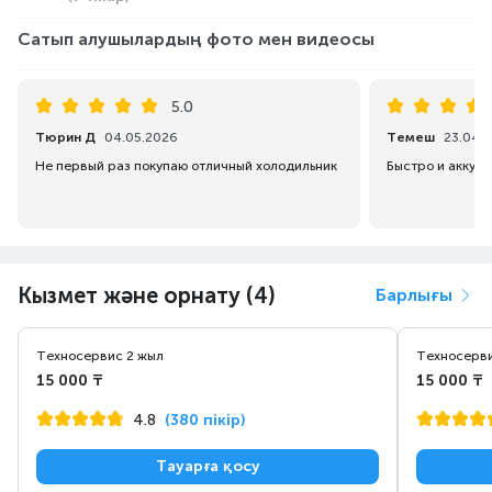
Сатып алушылардың фото мен видеосы
5.0
Тюрин Д
04.05.2026
Темеш
23.04.
Не первый раз покупаю отличный холодильник
Кызмет және орнату (4)
Барлығы
Техносервис 2 жыл
Техносерви
15 000 ₸
15 000 ₸
4.8
(380 пікір)
Тауарға қосу