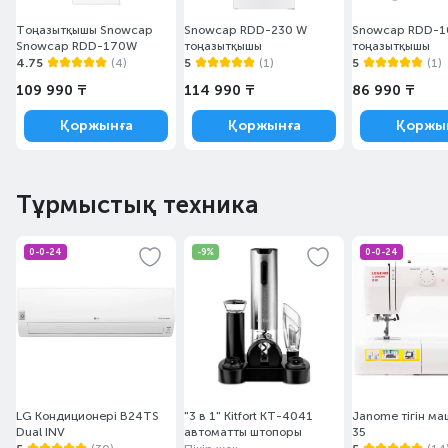
Тоңазытқышы Snowcap
Snowcap RDD-230 W
Snowcap RDD-1
Snowcap RDD-170W
тоңазытқышы
тоңазытқышы
4.75
(4)
5
(1)
5
(1)
109 990 ₸
114 990 ₸
86 990 ₸
Қоржынға
Қоржынға
Қоржы
Тұрмыстық техника
0-0-24
-9%
0-0-24
LG Кондиционері B24TS
"3 в 1" Kitfort КТ-4041
Janome тігін ма
Dual INV
автоматты штопоры
35