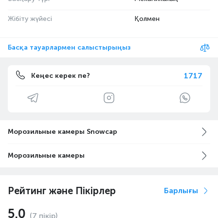
Жібіту жүйесі
Қолмен
Басқа тауарлармен салыстырыңыз
1717
Кеңес керек пе?
Морозильные камеры Snowcap
Морозильные камеры
Рейтинг және Пікірлер
Барлығы
5.0
(7 пікір)