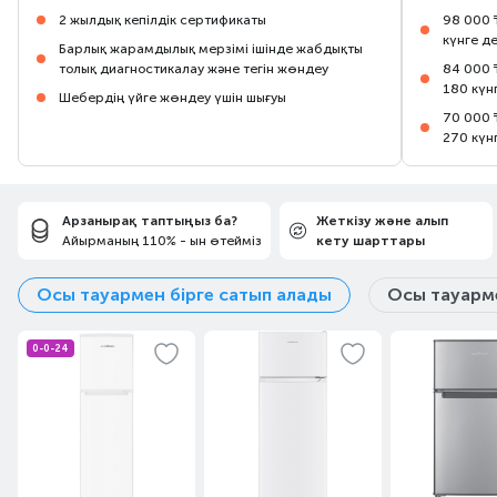
2 жылдық кепілдік сертификаты
98 000 
күнге д
Барлық жарамдылық мерзімі ішінде жабдықты
толық диагностикалау және тегін жөндеу
84 000 
180 күн
Шебердің үйге жөндеу үшін шығуы
70 000 
270 күн
Арзанырақ таптыңыз ба?
Жеткізу және алып
Айырманың 110% - ын өтейміз
кету шарттары
Осы тауармен бірге сатып алады
Осы тауарме
0-0-24