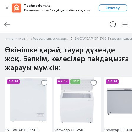
Technodom.kz
Жүктеу
Technodom.kz мобильді қолданбасын жүктеу
тов и напитков
Морозильные камеры
SNOWCAP CF-300 E мұздатқышы
Өкінішке қарай, тауар дүкенде
жоқ. Бәлкім, келесілер пайдаңызға
жарауы мүмкін:
0-0-24
0-0-24
-20%
0-0-24
SNOWCAP CF-150E
Snowcap CF-250
Snowcap CF-40