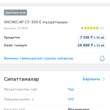
Дүкенде жоқ
SNOWCAP CF-300 E мұздатқышы
Артикул: 275803
5
(7)
Кредитке
7 156 ₸
x
36 ай
Бөліп төлеуге
10 000 ₸
x
15 ай
Бағаның төмендегені туралы хабарлау
Сипаттамалар
Барлығы
Мұздатқыштың түрі
Лар
Пайдалы көлем, л
290
Басқару түрі
Механикалық