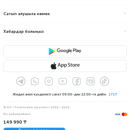
Сатып алушыға көмек
Хабардар болыңыз
Жедел желі күнделікті сағат 09:00-ден 22:00-ге дейін
1717
© АО «Technodom Operator» 2002—2026
Біз қабылдаймыз:
Ресми хабарлама
149 990 ₸
Құпиялылық саясаты