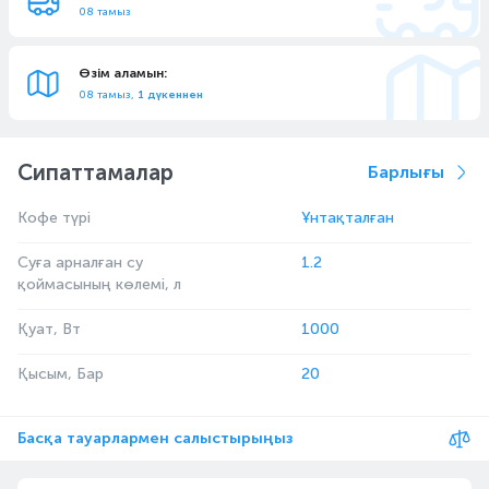
08 тамыз
Өзім аламын:
08 тамыз,
1 дүкеннен
Сипаттамалар
Барлығы
Кофе түрі
Ұнтақталған
Суға арналған су
1.2
қоймасының көлемі, л
Қуат, Вт
1000
Қысым, Бар
20
Басқа тауарлармен салыстырыңыз