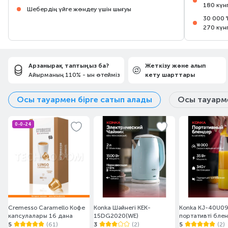
180 күн
Шебердің үйге жөндеу үшін шығуы
30 000 
270 күн
Арзанырақ таптыңыз ба?
Жеткізу және алып
Айырманың 110% - ын өтейміз
кету шарттары
Осы тауармен бірге сатып алады
Осы тауарме
0-0-24
Cremesso Caramello Кофе
Konka Шәйнегі KEK-
Konka KJ-40U0
капсулалары 16 дана
15DG2020(WE)
портативті бле
5
(61)
3
(2)
5
(2)