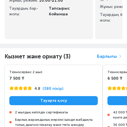
Жұмыс режимі
:
10:00-21:00
Жұмыс режим
Тауардың бар-
Тапсырыс
жоғы:
бойынша
Тауардың бар
жоғы:
Кызмет және орнату (3)
Барлығы
Техносервис 2 жыл
Техносерви
7 500 ₸
6 500 ₸
4.8
(380 пікір)
Тауарға қосу
2 жылдық кепілдік сертификаты
42 000 
күнге д
Барлық жарамдылық мерзімі ішінде жабдықты
толық диагностикалау және тегін жөндеу
36 000 