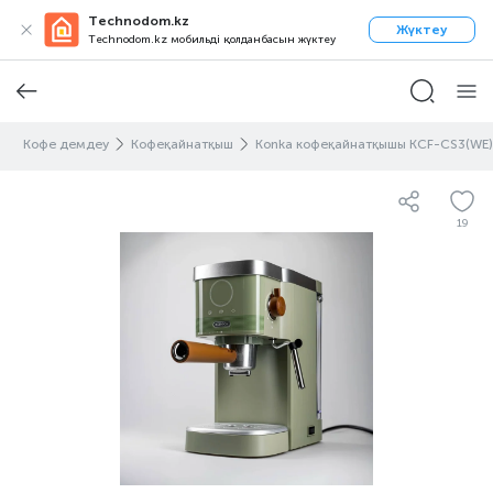
Technodom.kz
Жүктеу
Technodom.kz мобильді қолданбасын жүктеу
а
Кофе демдеу
Кофеқайнатқыш
Konka кофеқайнатқышы KCF-CS3(WE)
19