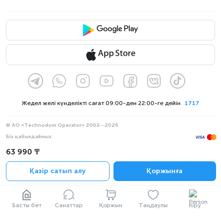
Жедел желі күнделікті сағат 09:00-ден 22:00-ге дейін
1717
© АО «Technodom Operator» 2002—2026
Біз қабылдаймыз:
Ресми хабарлама
63 990 ₸
Құпиялылық саясаты
Қазір сатып алу
Қоржынға
Басты бет
Санаттар
Қоржын
Таңдаулы
Кіру