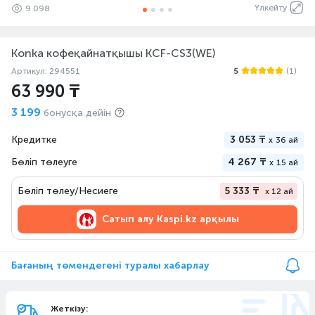
Үлкейту
9 098
Konka кофеқайнатқышы KCF-CS3(WE)
Артикул: 294551
5
(1)
63 990 ₸
3 199
бонусқа дейін
Кредитке
3 053 ₸
x
36 ай
Бөліп төлеуге
4 267 ₸
x
15 ай
Бөліп төлеу/Несиеге
5 333 ₸
x 12 ай
Сатып алу
Kaspi.kz арқылы
Бағаның төмендегені туралы хабарлау
Жеткізу: