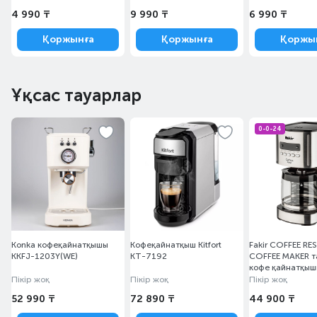
4 990 ₸
9 990 ₸
6 990 ₸
Қоржынға
Қоржынға
Қоржы
Ұқсас тауарлар
0-0-24
Konka кофеқайнатқышы
Кофеқайнатқыш Kitfort
Fakir COFFEE RE
KKFJ-1203Y(WE)
КТ-7192
COFFEE MAKER 
кофе қайнатқы
41003318
Пікір жоқ
Пікір жоқ
Пікір жоқ
52 990 ₸
72 890 ₸
44 900 ₸