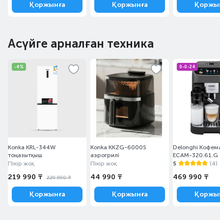
Қоржынға
Қоржынға
Қоржы
Асүйге арналған техника
-4%
0-0-24
Konka KRL-344W
Konka KKZG-6000S
Delonghi Кофе
тоңазытқыш
аэрогрилі
ECAM-320.61.G
Пікір жоқ
Пікір жоқ
5
(4)
219 990 ₸
44 990 ₸
469 990 ₸
229 990 ₸
Қоржынға
Қоржынға
Қоржы