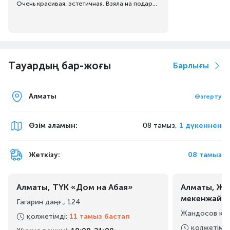
Очень красивая, эстетичная. Взяла на подарок подруге. Она в восторге.
Тауардың бар-жоғы
Барлығы
Алматы
Өзгерту
Өзім аламын
:
08 тамыз,
1 дүкеннен
Жеткізу:
08 тамыз
Алматы, ТҮК «Дом на Абая»
Алматы, Жа
мекенжайы
Гагарин даңғ., 124
Жандосов көш
қолжетімді
:
11 тамыз бастап
қолжетімді