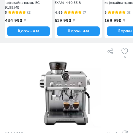
кофеқайнатқышы EC-
EXAM-440.55.B
кофеқайнатқыш
9155.MB
5
(2)
4.85
(7)
5
(8)
434 990 ₸
519 990 ₸
169 990 ₸
Қоржынға
Қоржынға
Қоржы
6