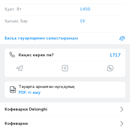
Қуат, Вт
1450
Қысым, Бар
19
Басқа тауарлармен салыстырыңыз
1717
Кеңес керек пе?
Тауарға арналған нұсқаулық
PDF-ті ашу
Кофеварки Delonghi
Кофеварки