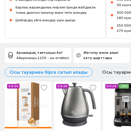
90 күнг
Барлық жарамдылық мерзімі ішінде жабдықты
толық диагностикалау және тегін жөндеу
300 000
180 күн
Шебердің үйге жөндеу үшін шығуы
250 000
270 күн
Арзанырақ таптыңыз ба?
Жеткізу және алып
Айырманың 110% - ын өтейміз
кету шарттары
Осы тауармен бірге сатып алады
Осы тауарме
0-0-24
0-0-24
0-0-24
-28%