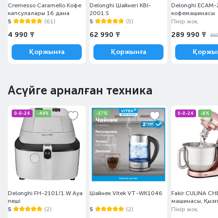
Cremesso Caramello Кофе
Delonghi Шәйнегі KBI-
Delonghi ECAM-
капсулалары 16 дана
2001.S
кофемашинасы
5
(61)
5
(5)
Пікір жоқ
4 990 ₸
62 990 ₸
289 990 ₸
39
Қоржынға
Қоржынға
Қоржы
Асүйге арналған техника
0-0-24
-46%
-17%
0-0-24
-8%
Delonghi FH-2101/1.W Ауа
Шәйнек Vitek VT-WK1046
Fakir CULINA CH
пеші
машинасы, Қызғ
5
(2)
5
(2)
Пікір жоқ