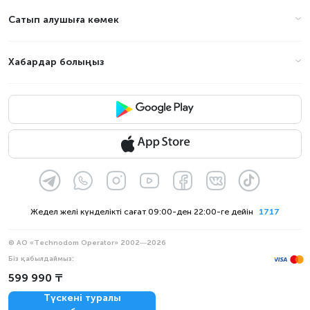
Сатып алушыға көмек
Хабардар болыңыз
Жедел желі күнделікті сағат 09:00-ден 22:00-ге дейін
1717
© АО «Technodom Operator» 2002—2026
Біз қабылдаймыз:
Ресми хабарлама
599 990 ₸
Құпиялылық саясаты
Түскені туралы