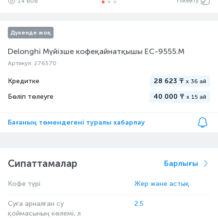
Үлкейту
14 808
Дүкенде жоқ
Delonghi Мүйізше кофеқайнатқышы EC-9555.M
Артикул: 276570
Кредитке
28 623 ₸
x
36 ай
Бөліп төлеуге
40 000 ₸
x
15 ай
Бағаның төмендегені туралы хабарлау
Сипаттамалар
Барлығы
Кофе түрі
Жер және астық
Суға арналған су
2.5
қоймасының көлемі, л