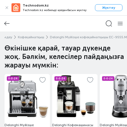
Technodom.kz
Жүктеу
Technodom.kz мобильді қолданбасын жүктеу
 демдеу
Кофеқайнатқыш
Delonghi Мүйізше кофеқайнатқышы EC-9555.M
Өкінішке қарай, тауар дүкенде
жоқ. Бәлкім, келесілер пайдаңызға
жарауы мүмкін:
0-0-24
0-0-24
0-0-24
Delonghi Мүйізше
Delonghi Кофемашинасы
Delonghi Мүйіз