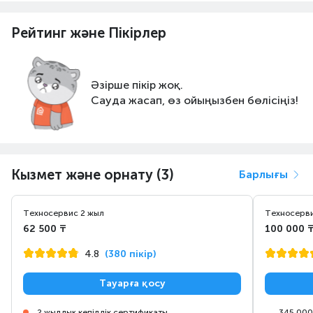
Рейтинг және Пікірлер
Әзірше пікір жоқ.
Сауда жасап, өз ойыңызбен бөлісіңіз!
Кызмет және орнату (3)
Барлығы
Техносервис 2 жыл
Техносерви
62 500 ₸
100 000 
4.8
(380 пікір)
Тауарға қосу
2 жылдық кепілдік сертификаты
345 000