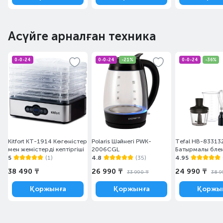
Асүйге арналған техника
0-0-24
0-0-24
-21%
0-0-24
-36%
Kitfort KT-1914 Көгөністер
Polaris Шәйнегі PWK-
Tefal HB-83313
мен жемістерді кептіргіші
2006CGL
Батырмалы бле
5
(1)
4.8
(35)
4.95
38 490 ₸
26 990 ₸
24 990 ₸
33 990 ₸
38 9
Қоржынға
Қоржынға
Қоржы