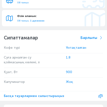
08 тамыз
Өзім аламын:
08 тамыз,
1 дүкеннен
Сипаттамалар
Барлығы
Кофе түрі
Ұнтақталған
Суға арналған су
1.8
қоймасының көлемі, л
Қуат, Вт
900
Капучинатор
Жоқ
Басқа тауарлармен салыстырыңыз