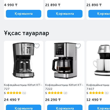
4 990 ₸
21 890 ₸
21 890 ₸
Қоржынға
Қоржынға
Қоржы
Ұқсас тауарлар
Кофеқайнатқыш Kitfort KT-
Кофеқайнатқыш Kitfort KT-
Кофеқайнатқыш K
727
7222
7407
5
(1)
5
(2)
5
(1)
24 490 ₸
26 290 ₸
12 490 ₸
Қоржынға
Қоржынға
Қоржы