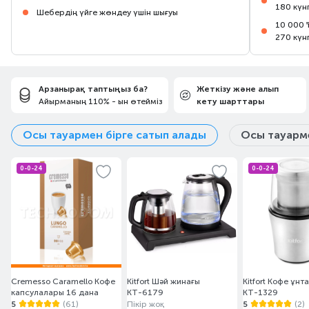
180 күн
Шебердің үйге жөндеу үшін шығуы
10 000 
270 күн
Арзанырақ таптыңыз ба?
Жеткізу және алып
Айырманың 110% - ын өтейміз
кету шарттары
Осы тауармен бірге сатып алады
Осы тауарме
0-0-24
0-0-24
Cremesso Caramello Кофе
Kitfort Шәй жинағы
Kitfort Кофе ұн
капсулалары 16 дана
КТ-6179
KT-1329
5
(61)
Пікір жоқ
5
(2)