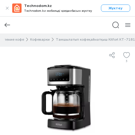
Technodom.kz
Жүктеу
Technodom.kz мобильді қолданбасын жүктеу
овление кофе
Кофеварки
Тамшылатып кофеқайнатқыш Kitfort KT-7181
3