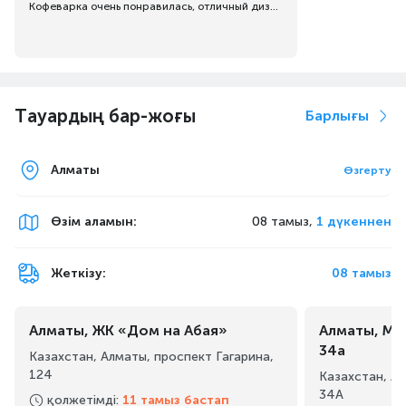
Кофеварка очень понравилась, отличный дизайн, варит кофе отлично.
Тауардың бар-жоғы
Барлығы
Алматы
Өзгерту
Өзім аламын
:
08 тамыз,
1 дүкеннен
Жеткізу:
08 тамыз
Алматы, ЖК «Дом на Абая»
Алматы, Ма
34а
Казахстан, Алматы, проспект Гагарина,
124
Казахстан, А
34А
қолжетімді
:
11 тамыз бастап