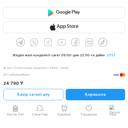
Жедел желі күнделікті сағат 09:00-ден 22:00-ге дейін
1717
© АО «Technodom Operator» 2002—2026
Біз қабылдаймыз:
Ресми хабарлама
24 790 ₸
Құпиялылық саясаты
Қазір сатып алу
Қоржынға
Басты бет
Санаттар
Қоржын
Таңдаулы
Кіру