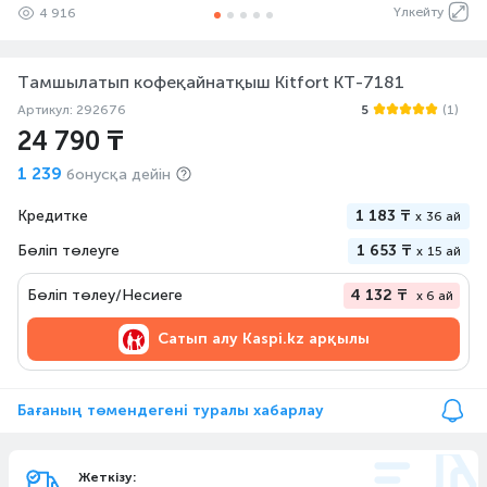
Үлкейту
4 916
Тамшылатып кофеқайнатқыш Kitfort KT-7181
Артикул: 292676
5
(1)
24 790 ₸
1 239
бонусқа дейін
Кредитке
1 183 ₸
x
36 ай
Бөліп төлеуге
1 653 ₸
x
15 ай
Бөліп төлеу/Несиеге
4 132 ₸
x 6 ай
Сатып алу
Kaspi.kz арқылы
Бағаның төмендегені туралы хабарлау
Жеткізу: