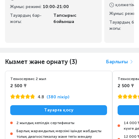
қолжетімді
Жұмыс режимі
:
10:00-21:00
Жұмыс режим
Тауардың бар-
Тапсырыс
жоғы:
бойынша
Тауардың бар
жоғы:
Кызмет және орнату (3)
Барлығы
Техносервис 2 жыл
Техносерви
2 500 ₸
2 500 ₸
4.8
(380 пікір)
Тауарға қосу
2 жылдық кепілдік сертификаты
14 000 
күнге д
Барлық жарамдылық мерзімі ішінде жабдықты
толық диагностикалау және тегін жөндеу
12 000 