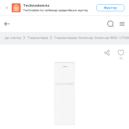
Technodom.kz
Жүктеу
Technodom.kz мобильді қолданбасын жүктеу
ындар сақтау
Тоңазытқыш
Тоңазытқышы Snowcap Snowcap RDD-170W
51