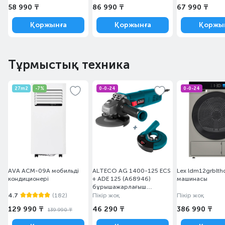
58 990 ₸
86 990 ₸
67 990 ₸
Қоржынға
Қоржынға
Қоржы
Тұрмыстық техника
27m2
-7%
0-0-24
0-0-24
AVA ACM-09A мобильді
ALTECO AG 1400-125 ECS
Lex ldm12grblth
кондиционері
+ ADE 125 (A68946)
машинасы
бұрышажарлағыш
машинасы
4.7
(182)
Пікір жоқ
Пікір жоқ
129 990 ₸
46 290 ₸
386 990 ₸
139 990 ₸