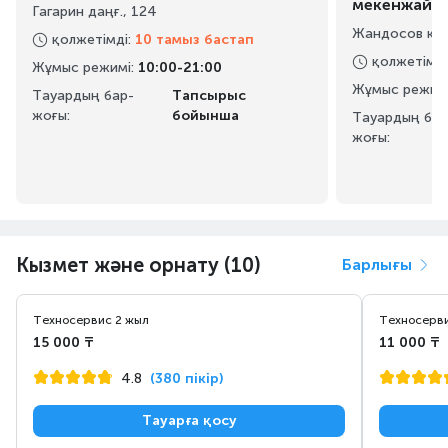
мекенжайы
Гагарин даңғ., 124
Жандосов көш
қолжетімді
:
10 тамыз бастап
қолжетімді
Жұмыс режимі
:
10:00-21:00
Жұмыс режим
Тауардың бар-
Тапсырыс
жоғы:
бойынша
Тауардың бар
жоғы:
Кызмет және орнату (10)
Барлығы
Техносервис 2 жыл
Техносерви
15 000 ₸
11 000 ₸
4.8
(380 пікір)
Тауарға қосу