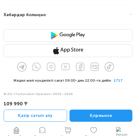
Хабардар болыңыз
Жедел желі күнделікті сағат 09:00-ден 22:00-ге дейін
1717
© АО «Technodom Operator» 2002—2026
Біз қабылдаймыз:
109 990 ₸
Ресми хабарлама
Қазір сатып алу
Қоржынға
Құпиялылық саясаты