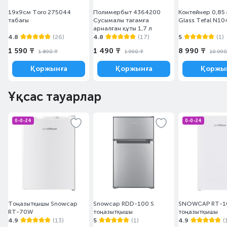
19х9см Toro 275044
Полимербыт 4364200
Контейнер 0,85 
табағы
Сусымалы тағамға
Glass Tefal N1
арналған құты 1,7 л
4.8
(26)
4.8
(17)
5
(1)
1 590 ₸
1 490 ₸
8 990 ₸
1 890 ₸
1 990 ₸
10 990
Қоржынға
Қоржынға
Қоржы
Ұқсас тауарлар
0-0-24
0-0-24
Тоңазытқышы Snowcap
Snowcap RDD-100 S
SNOWCAP RT-1
RT-70W
тоңазытқышы
тоңазытқышы
4.9
(13)
5
(1)
4.9
(