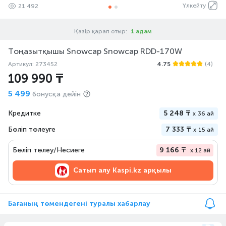
Үлкейту
21 492
Қазір қарап отыр:
1 адам
Тоңазытқышы Snowcap Snowcap RDD-170W
Артикул: 273452
4.75
(4)
109 990 ₸
5 499
бонусқа дейін
Кредитке
5 248 ₸
x
36 ай
Бөліп төлеуге
7 333 ₸
x
15 ай
Бөліп төлеу/Несиеге
9 166 ₸
x 12 ай
Сатып алу
Kaspi.kz арқылы
Бағаның төмендегені туралы хабарлау