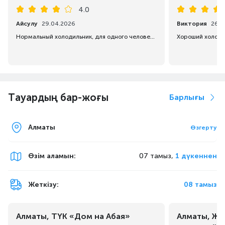
4.0
Айсулу
29.04.2026
Виктория
26.1
Нормальный холодильник, для одного человека самое то, по звуку не знаем, еще не включали.
Тауардың бар-жоғы
Барлығы
Алматы
Өзгерту
Өзім аламын
:
07 тамыз,
1 дүкеннен
Жеткізу:
08 тамыз
Алматы, ТҮК «Дом на Абая»
Алматы, Жа