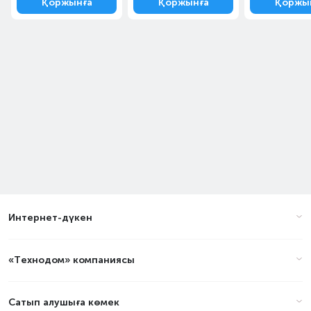
Қоржынға
Қоржынға
Қоржы
Интернет-дүкен
«Технодом» компаниясы
Сатып алушыға көмек