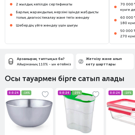
2 жылдық кепілдік сертификаты
70 000 
күнге д
Барлық жарамдылық мерзімі ішінде жабдықты
толық диагностикалау және тегін жөндеу
60 000 
180 күн
Шебердің үйге жөндеу үшін шығуы
50 000 
270 күн
Арзанырақ таптыңыз ба?
Жеткізу және алып
Айырманың 110% - ын өтейміз
кету шарттары
Осы тауармен бірге сатып алады
0-0-24
-16%
0-0-24
-25%
0-0-24
-18%