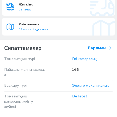
Жеткізу:
08 тамыз
Өзім аламын:
07 тамыз,
1 дүкеннен
Сипаттамалар
Барлығы
Тоңазытқыш түрі
Екі камералық
Пайдалы жалпы көлем,
166
л
Басқару түрі
Электр механикалық
Тоңазытқыш
De Frost
камераны жібіту
жүйесі