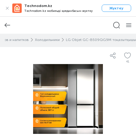
Technodom.kz
Жүктеу
Technodom.kz мобильді қолданбасын жүктеу
ктов и напитков
Холодильники
LG Objet GC-B509QG9M тоңазытқышы
41