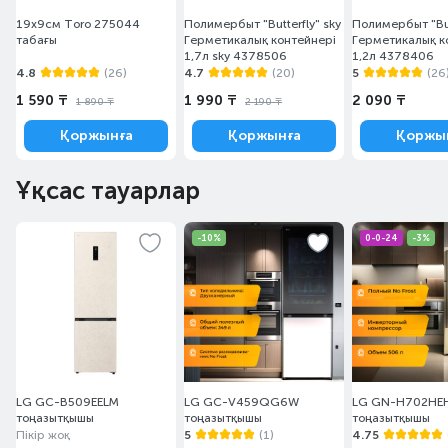
19х9см Toro 275044
Полимербыт "Butterfly" sky
Полимербыт "But
табағы
Герметикалық контейнері
Герметикалық к
1,7л sky 4378506
1,2л 4378406
4.8
(26)
4.7
(20)
5
(26
1 590 ₸
1 990 ₸
2 090 ₸
1 890 ₸
2 190 ₸
Қоржынға
Қоржынға
Қоржы
Ұқсас тауарлар
-10%
0-0-24
-3%
LG GC-B509EELM
LG GC-V459QG6W
LG GN-H702HE
тоңазытқышы
тоңазытқышы
тоңазытқышы
Пікір жоқ
5
(1)
4.75