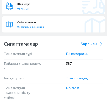
Жеткізу:
08 тамыз
Өзім аламын:
07 тамыз,
5 дүкеннен
Сипаттамалар
Барлығы
Тоңазытқыш түрі
Екі камералық
Пайдалы жалпы көлем,
387
л
Басқару түрі
Электрондық
Тоңазытқыш
No frost
камераны жібіту
жүйесі