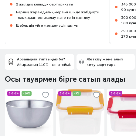
2 жылдық кепілдік сертификаты
345 000
90 күнг
Барлық жарамдылық мерзімі ішінде жабдықты
толық диагностикалау және тегін жөндеу
300 000
180 күн
Шебердің үйге жөндеу үшін шығуы
250 000
270 күн
Арзанырақ таптыңыз ба?
Жеткізу және алып
Айырманың 110% - ын өтейміз
кету шарттары
Осы тауармен бірге сатып алады
0-0-24
-16%
0-0-24
-9%
0-0-24