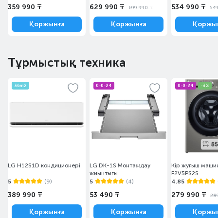
359 990 ₸
629 990 ₸
534 990 ₸
699 990 ₸
549
Қоржынға
Қоржынға
Қоржы
Тұрмыстық техника
36m2
0-0-24
0-0-24
-3%
LG H12S1D кондиционері
LG DK-1S Монтаждау
Кір жуғыш маши
жиынтығы
F2V5PS2S
5
(9)
5
(4)
4.85
389 990 ₸
53 490 ₸
279 990 ₸
28
Қоржынға
Қоржынға
Қоржы