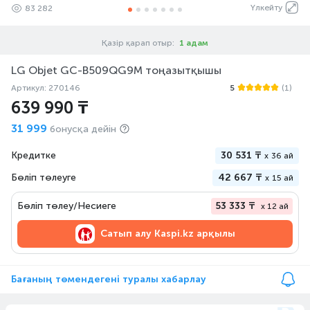
Үлкейту
83 282
Қазір қарап отыр:
1 адам
LG Objet GC-B509QG9M тоңазытқышы
Артикул: 270146
5
(1)
639 990 ₸
31 999
бонусқа дейін
Кредитке
30 531 ₸
x
36 ай
Бөліп төлеуге
42 667 ₸
x
15 ай
Бөліп төлеу/Несиеге
53 333 ₸
x 12 ай
Сатып алу
Kaspi.kz арқылы
Бағаның төмендегені туралы хабарлау