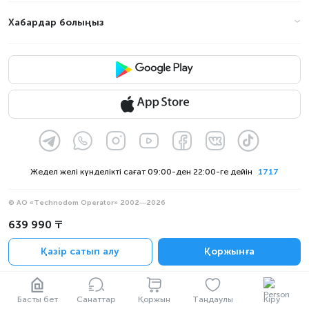
Хабардар болыңыз
Жедел желі күнделікті сағат 09:00-ден 22:00-ге дейін
1717
© АО «Technodom Operator» 2002—2026
Біз қабылдаймыз:
639 990 ₸
Ресми хабарлама
Қазір сатып алу
Қоржынға
Құпиялылық саясаты
Басты бет
Санаттар
Қоржын
Таңдаулы
Кіру