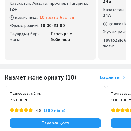
34а
Казахстан, Алматы, проспект Гагарина,
124
Казахстан, А
34А
қолжетімді
:
10 тамыз бастап
қолжетімді
Жұмыс режимі
:
10:00-21:00
Жұмыс режим
Тауардың бар-
Тапсырыс
жоғы:
бойынша
Тауардың бар
жоғы:
Кызмет және орнату (10)
Барлығы
Техносервис 2 жыл
Техносерви
75 000 ₸
100 000 
4.8
(380 пікір)
Тауарға қосу