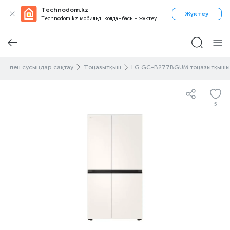
Technodom.kz
Жүктеу
Technodom.kz мобильді қолданбасын жүктеу
лік пен сусындар сақтау
Тоңазытқыш
LG GC-B277BGUM тоңазытқышы
5