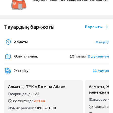
Тауардың бар-жоғы
Барлығы
Алматы
Өзгерту
Өзім аламын
:
10 тамыз,
2 дүкеннен
Жеткізу:
11 тамыз
Алматы, ТҮК «Дом на Абая»
Алматы, Жа
мекенжайы
Гагарин даңғ., 124
Жандосов көш
қолжетімді
:
ертең
қолжетімді
Жұмыс режимі
:
10:00-21:00