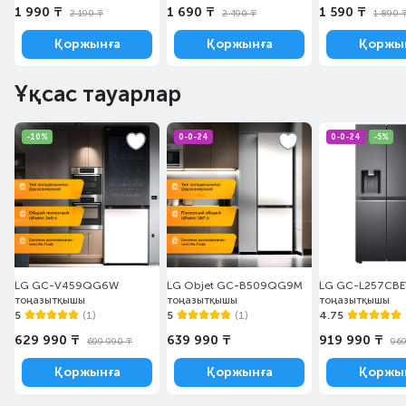
1 990 ₸
1 690 ₸
1 590 ₸
2 190 ₸
2 490 ₸
1 890 
Қоржынға
Қоржынға
Қоржы
Ұқсас тауарлар
-10%
0-0-24
0-0-24
-5%
LG GC-V459QG6W
LG Objet GC-B509QG9M
LG GC-L257CBE
тоңазытқышы
тоңазытқышы
тоңазытқышы
5
(1)
5
(1)
4.75
629 990 ₸
639 990 ₸
919 990 ₸
699 990 ₸
969
Қоржынға
Қоржынға
Қоржы