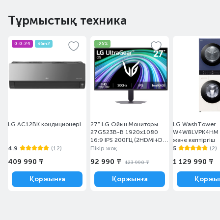
Тұрмыстық техника
0-0-24
36m2
-25%
LG AC12BK кондиционері
27" LG Ойын Мониторы
LG WashTower
27G523B-B 1920x1080
W4W8LVPK4HM к
16:9 IPS 200ГЦ (2HDMI+DP)
және кептіргіш
Black
4.9
(12)
Пікір жоқ
5
(2)
409 990 ₸
92 990 ₸
1 129 990 ₸
123 990 ₸
Қоржынға
Қоржынға
Қоржы