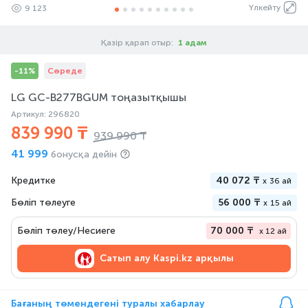
Үлкейту
9 123
Қазір қарап отыр:
1 адам
-11%
Сөреде
LG GC-B277BGUM тоңазытқышы
Артикул: 296820
839 990 ₸
939 990 ₸
41 999
бонусқа дейін
Кредитке
40 072 ₸
x
36 ай
Бөліп төлеуге
56 000 ₸
x
15 ай
Бөліп төлеу/Несиеге
70 000 ₸
x 12 ай
Сатып алу
Kaspi.kz арқылы
Бағаның төмендегені туралы хабарлау