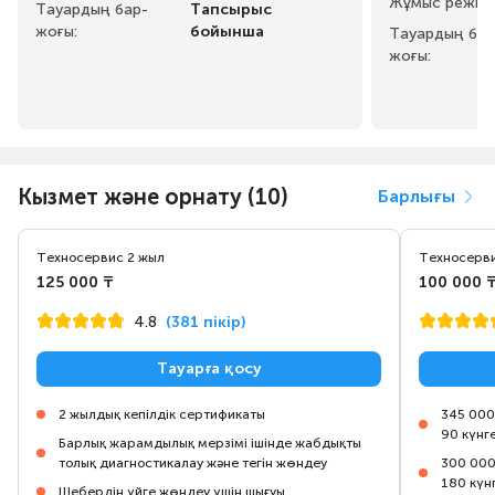
Жұмыс режим
Тауардың бар-
Тапсырыс
жоғы:
бойынша
Тауардың бар
жоғы:
Кызмет және орнату (10)
Барлығы
Техносервис 2 жыл
Техносерви
125 000 ₸
100 000 
4.8
(381 пікір)
Тауарға қосу
2 жылдық кепілдік сертификаты
345 000
90 күнг
Барлық жарамдылық мерзімі ішінде жабдықты
толық диагностикалау және тегін жөндеу
300 000
180 күн
Шебердің үйге жөндеу үшін шығуы