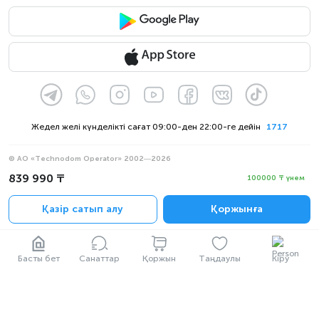
Жедел желі күнделікті сағат 09:00-ден 22:00-ге дейін
1717
© АО «Technodom Operator» 2002—2026
Біз қабылдаймыз:
839 990 ₸
100000 ₸ үнем
Ресми хабарлама
Қазір сатып алу
Қоржынға
Құпиялылық саясаты
Басты бет
Санаттар
Қоржын
Таңдаулы
Кіру