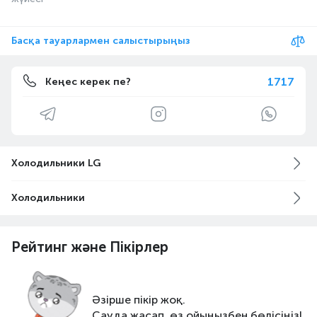
Басқа тауарлармен салыстырыңыз
1717
Кеңес керек пе?
Холодильники LG
Холодильники
Рейтинг және Пікірлер
Әзірше пікір жоқ.
Сауда жасап, өз ойыңызбен бөлісіңіз!