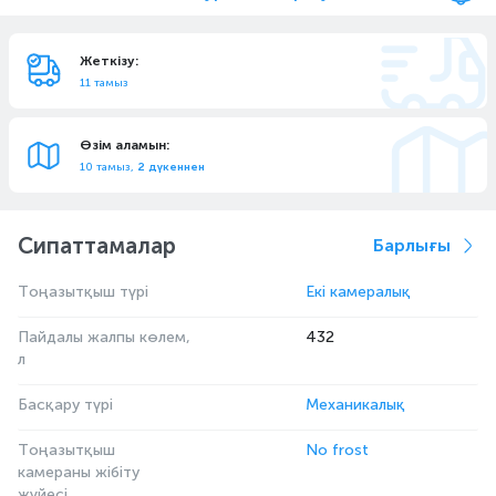
Жеткізу:
11 тамыз
Өзім аламын:
10 тамыз,
2 дүкеннен
Сипаттамалар
Барлығы
Тоңазытқыш түрі
Екі камералық
Пайдалы жалпы көлем,
432
л
Басқару түрі
Механикалық
Тоңазытқыш
No frost
камераны жібіту
жүйесі