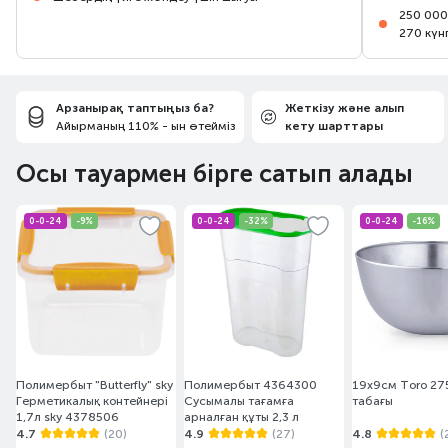
250 000
270 күн
Арзанырақ таптыңыз ба?
Жеткізу және алып
Айырманың 110% - ын өтейміз
кету шарттары
Осы тауармен бірге сатып алады
0-0-24
-9%
0-0-24
-32%
0-0-24
-16%
Полимербыт "Butterfly" sky
Полимербыт 4364300
19х9см Toro 2
Герметикалық контейнері
Сусымалы тағамға
табағы
1,7л sky 4378506
арналған құты 2,3 л
4.7
(20)
4.9
(27)
4.8
(