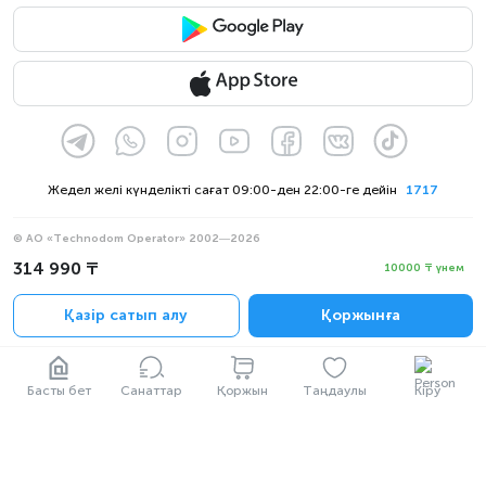
Жедел желі күнделікті сағат 09:00-ден 22:00-ге дейін
1717
© АО «Technodom Operator» 2002—2026
Біз қабылдаймыз:
314 990 ₸
10000 ₸ үнем
Ресми хабарлама
Қазір сатып алу
Қоржынға
Құпиялылық саясаты
Басты бет
Санаттар
Қоржын
Таңдаулы
Кіру