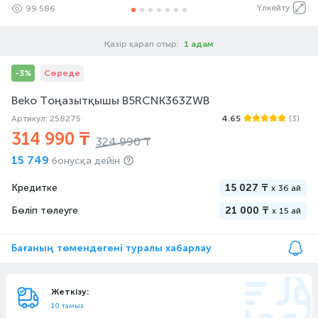
Үлкейту
99 586
Қазір қарап отыр:
1 адам
-3%
Сөреде
Beko Тоңазытқышы B5RCNK363ZWB
Артикул: 258275
4.65
(3)
314 990 ₸
324 990 ₸
15 749
бонусқа дейін
Кредитке
15 027 ₸
x
36 ай
Бөліп төлеуге
21 000 ₸
x
15 ай
Бағаның төмендегені туралы хабарлау
Жеткізу:
10 тамыз