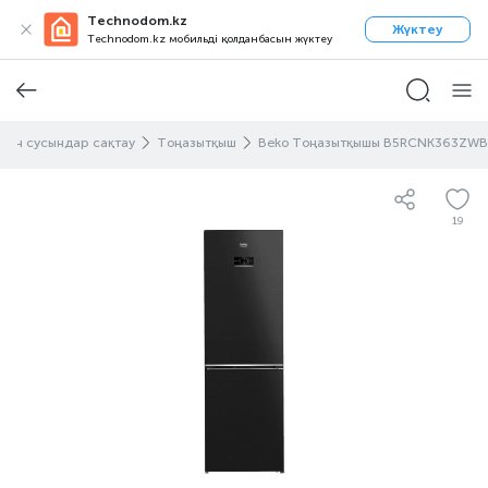
Technodom.kz
Жүктеу
Technodom.kz мобильді қолданбасын жүктеу
 пен сусындар сақтау
Тоңазытқыш
Beko Тоңазытқышы B5RCNK363ZWB
19