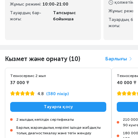
қолжетімді
Жұмыс режимі
:
10:00-21:00
Жұмыс режим
Тауардың бар-
Тапсырыс
жоғы:
бойынша
Тауардың бар
жоғы:
Кызмет және орнату (10)
Барлығы
Техносервис 2 жыл
Техносерви
37 000 ₸
40 000 ₸
4.8
(380 пікір)
Тауарға қосу
2 жылдық кепілдік сертификаты
210 000
90 күнг
Барлық жарамдылық мерзімі ішінде жабдықты
толық диагностикалау және тегін жөндеу
180 000