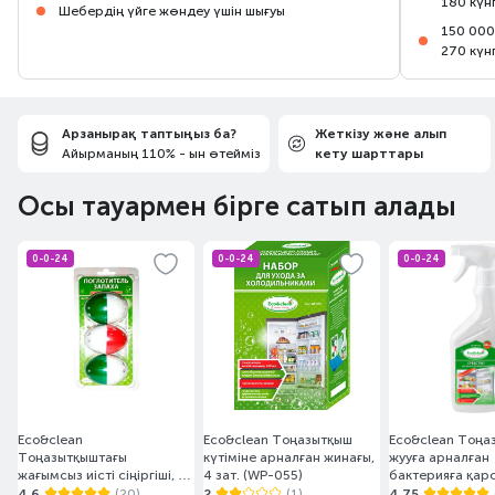
180 күн
Шебердің үйге жөндеу үшін шығуы
150 000
270 күн
Арзанырақ таптыңыз ба?
Жеткізу және алып
Айырманың 110% - ын өтейміз
кету шарттары
Осы тауармен бірге сатып алады
0-0-24
0-0-24
0-0-24
Eco&clean
Eco&clean Тоңазытқыш
Eco&clean Тоңа
Тоңазытқыштағы
күтіміне арналған жинағы,
жууға арналған
жағымсыз иісті сіңіргіші, 3
4 зат. (WP-055)
бактерияға қар
дана, HC-041
бүріккіші бар 5
4.6
(20)
2
(1)
4.75