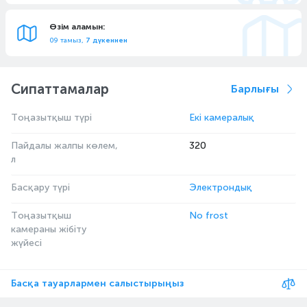
Өзім аламын:
09 тамыз,
7 дүкеннен
Сипаттамалар
Барлығы
Тоңазытқыш түрі
Екі камералық
Пайдалы жалпы көлем,
320
л
Басқару түрі
Электрондық
Тоңазытқыш
No frost
камераны жібіту
жүйесі
Басқа тауарлармен салыстырыңыз