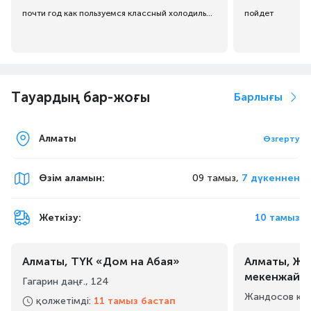
почти год как пользуемся классный холодильник
пойдет
Тауардың бар-жоғы
Барлығы
Алматы
Өзгерту
Өзім аламын
:
09 тамыз,
7 дүкеннен
Жеткізу:
10 тамыз
Алматы, ТҮК «Дом на Абая»
Алматы, Жа
мекенжайы
Гагарин даңғ., 124
Жандосов көш
қолжетімді
:
11 тамыз бастап