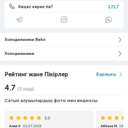
1717
Кеңес керек пе?
Холодильники Beko
Холодильники
Рейтинг және Пікірлер
Барлығы
4.7
(3 пікір)
Сатып алушылардың фото мен видеосы
5.0
Алия К
02.07.2025
Айбала М
18.0