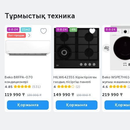
Тұрмыстық техника
0-0-24
21m2
0-0-24
-6%
0-0-24
Хит продаж
Beko BRFPA-070
HILW64235S Кіріктірілген
Beko WSPE7H61
кондиционері
газдық пісіргіш панелі
жуғыш машинас
4.85
(531)
4
(2)
4.6
(
119 990 ₸
149 990 ₸
219 990 ₸
139 990 ₸
159 990 ₸
Қоржынға
Қоржынға
Қоржы