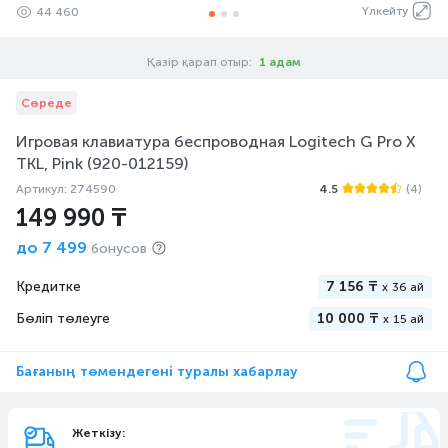
Үлкейту
44 460
Қазір қарап отыр:
1 адам
Сөреде
Игровая клавиатура беспроводная Logitech G Pro X
TKL, Pink (920-012159)
Артикул: 274590
4.5
(4)
149 990 ₸
до
7 499
бонусов
Кредитке
7 156 ₸
x
36 ай
Бөліп төлеуге
10 000 ₸
x
15 ай
Бағаның төмендегені туралы хабарлау
Жеткізу: