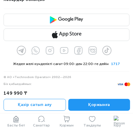
Жедел желі күнделікті сағат 09:00-ден 22:00-ге дейін
1717
© АО «Technodom Operator» 2002—2026
Біз қабылдаймыз:
Ресми хабарлама
149 990 ₸
Құпиялылық саясаты
Қазір сатып алу
Қоржынға
Басты бет
Санаттар
Қоржын
Таңдаулы
Кіру