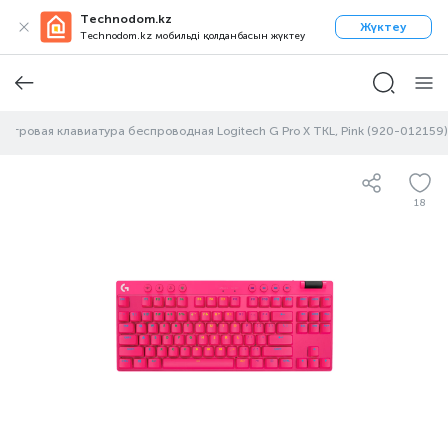
Technodom.kz
Жүктеу
Technodom.kz мобильді қолданбасын жүктеу
Игровая клавиатура беспроводная Logitech G Pro X TKL, Pink (920-012159)
18