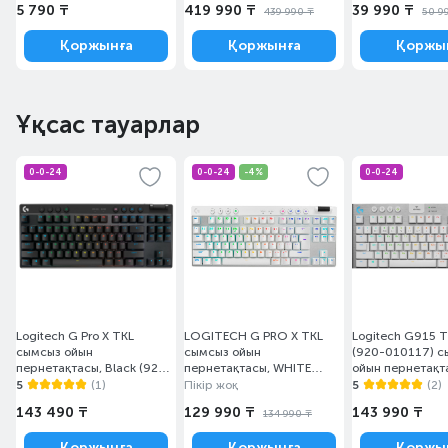
5 790 ₸
419 990 ₸
39 990 ₸
439 990 ₸
50 9
Қоржынға
Қоржынға
Қоржы
Ұқсас тауарлар
0-0-24
0-0-24
-4%
0-0-24
Logitech G Pro X TKL
LOGITECH G PRO X TKL
Logitech G915 T
сымсыз ойын
сымсыз ойын
(920-010117) с
пернетақтасы, Black (920-
пернетақтасы, WHITE
ойын пернетақт
012136)
(920-012148)
5
(1)
Пікір жоқ
5
(2)
143 490 ₸
129 990 ₸
143 990 ₸
134 990 ₸
Қоржынға
Қоржынға
Қоржы