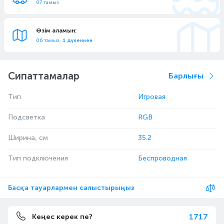
07 тамыз
Өзім аламын:
06 тамыз,
1 дүкеннен
Сипаттамалар
Барлығы
Тип
Игровая
Подсветка
RGB
Ширина, см
35.2
Тип подключения
Беспроводная
Басқа тауарлармен салыстырыңыз
1717
Кеңес керек пе?