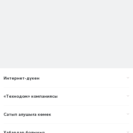
Интернет-дүкен
«Технодом» компаниясы
Сатып алушыға көмек
Хабардар болыңыз