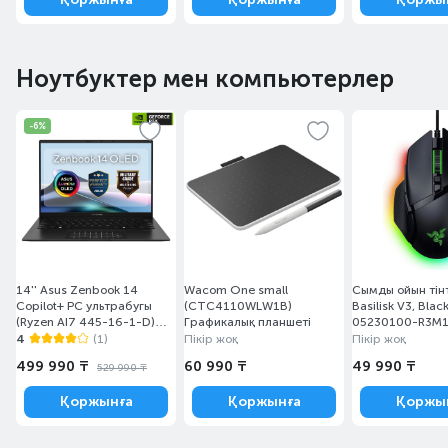
Ноутбуктер мен компьютерлер
-6%
14'' Asus Zenbook 14
Wacom One small
Сымды ойын тінт
Copilot+ PC ультрабугы
(CTC4110WLW1B)
Basilisk V3, Blac
(Ryzen AI7 445-16-1-D)
Графикалық планшеті
05230100-R3M1
(UM3406GA-QD136)
4
(1)
Пікір жоқ
Пікір жоқ
499 990 ₸
60 990 ₸
49 990 ₸
529 990 ₸
Қоржынға
Қоржынға
Қоржы