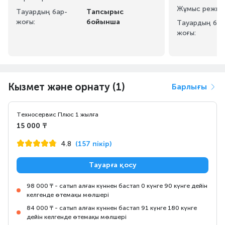
Жұмыс режим
Тауардың бар-
Тапсырыс
жоғы:
бойынша
Тауардың бар
жоғы:
Кызмет және орнату (1)
Барлығы
Техносервис Плюс 1 жылға
15 000 ₸
4.8
(157 пікір)
Тауарға қосу
98 000 ₸ - сатып алған күннен бастап 0 күнге 90 күнге дейін
келгенде өтемақы мөлшері
84 000 ₸ - сатып алған күннен бастап 91 күнге 180 күнге
дейін келгенде өтемақы мөлшері