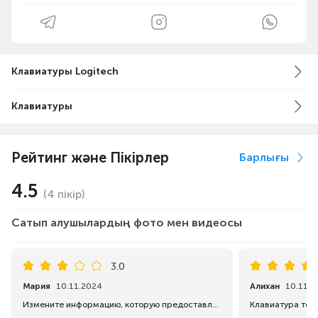
Клавиатуры Logitech
Клавиатуры
Рейтинг және Пікірлер
Барлығы
4.5
(4 пікір)
Сатып алушылардың фото мен видеосы
3.0
Мария
10.11.2024
Алихан
10.11.2
Измените информацию, которую предоставляете покупателям, потому что неприятно узнавать о таких вещах уже при получении заказа