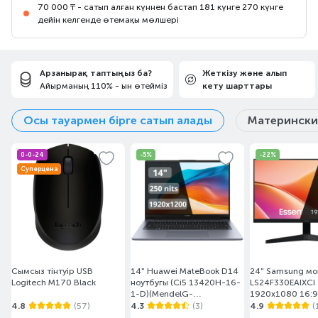
70 000 ₸ - сатып алған күннен бастап 181 күнге 270 күнге
дейін келгенде өтемақы мөлшері
Арзанырақ таптыңыз ба?
Жеткізу және алып
Айырманың 110% - ын өтейміз
кету шарттары
Осы тауармен бірге сатып алады
Матерински
0-0-24
-5%
-22%
Суперцена
Сымсыз тінтуір USB
14" Huawei MateBook D14
24" Samsung м
Logitech M170 Black
ноутбугы (Ci5 13420H-16-
LS24F330EAIXCI
1-D)(MendelG-
1920x1080 16:9
W5611D/DOS)
(HDMI+DP) Black
4.8
(57)
4.3
(3)
4.9
(