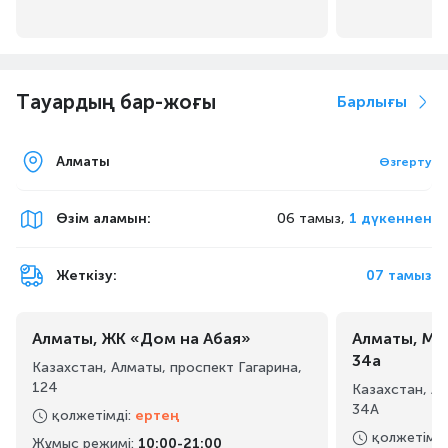
Тауардың бар-жоғы
Барлығы
Алматы
Өзгерту
Өзім аламын
:
06 тамыз,
1 дүкеннен
Жеткізу:
07 тамыз
Алматы, ЖК «Дом на Абая»
Алматы, Ма
34а
Казахстан, Алматы, проспект Гагарина,
124
Казахстан, А
34А
қолжетімді
:
ертең
қолжетімді
Жұмыс режимі
:
10:00-21:00