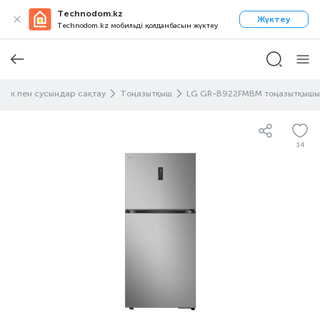
Technodom.kz
Жүктеу
Technodom.kz мобильді қолданбасын жүктеу
үлік пен сусындар сақтау
Тоңазытқыш
LG GR-B922FMBM тоңазытқышы
14