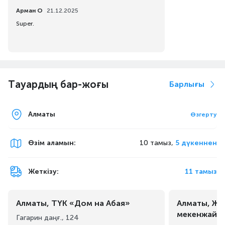
Арман О
21.12.2025
Super.
Тауардың бар-жоғы
Барлығы
Алматы
Өзгерту
Өзім аламын
:
10 тамыз,
5 дүкеннен
Жеткізу:
11 тамыз
Алматы, ТҮК «Дом на Абая»
Алматы, Жа
мекенжайы
Гагарин даңғ., 124