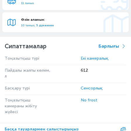
11 тамыз
Өзім аламын:
10 тамыз,
5 дүкеннен
Сипаттамалар
Барлығы
Тоңазытқыш түрі
Екі камералық
Пайдалы жалпы көлем,
612
л
Басқару түрі
Сенсорлық
Тоңазытқыш
No frost
камераны жібіту
жүйесі
Басқа тауарлармен салыстырыңыз