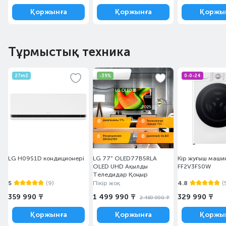
Қоржынға
Қоржынға
Қоржы
Тұрмыстық техника
27m2
-39%
0-0-24
LG H09S1D кондиционері
LG 77" OLED77B5RLA
Кір жуғыш маши
OLED UHD Ақылды
FF2V3FS0W
Теледидар Қоңыр
5
(9)
Пікір жоқ
4.8
(
359 990 ₸
1 499 990 ₸
329 990 ₸
2 469 990 ₸
Қоржынға
Қоржынға
Қоржы