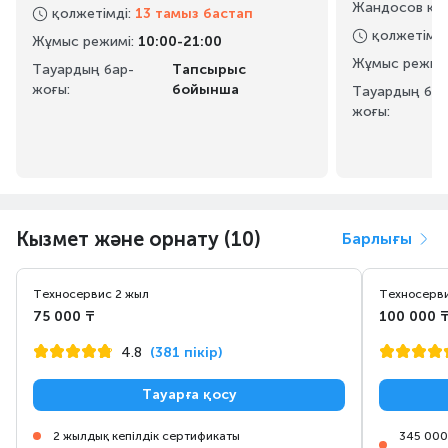
Жандосов көш
қолжетімді
:
13 тамыз бастап
қолжетімді
Жұмыс режимі
:
10:00-21:00
Жұмыс режим
Тауардың бар-
Тапсырыс
жоғы:
бойынша
Тауардың бар
жоғы:
Кызмет және орнату (10)
Барлығы
Техносервис 2 жыл
Техносерви
75 000 ₸
100 000 
4.8
(381 пікір)
Тауарға қосу
2 жылдық кепілдік сертификаты
345 000