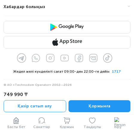
Хабардар болыңыз
Жедел желі күнделікті сағат 09:00-ден 22:00-ге дейін
1717
© АО «Technodom Operator» 2002—2026
Біз қабылдаймыз:
749 990 ₸
Ресми хабарлама
Қазір сатып алу
Қоржынға
Құпиялылық саясаты
Басты бет
Санаттар
Қоржын
Таңдаулы
Кіру