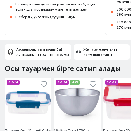
90 күнг
Барлық жарамдылық мерзімі ішінде жабдықты
толық диагностикалау және тегін жөндеу
300 000
180 күн
Шебердің үйге жөндеу үшін шығуы
250 000
270 күн
Арзанырақ таптыңыз ба?
Жеткізу және алып
Айырманың 110% - ын өтейміз
кету шарттары
Осы тауармен бірге сатып алады
0-0-24
0-0-24
-16%
0-0-24
Полимербыт "Butterfly" sky
19х9см Toro 275044
Полимербыт "But