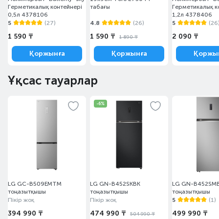
Герметикалық контейнері
табағы
Герметикалық к
0,5л 4378106
1,2л 4378406
5
(27)
4.8
(26)
5
(26
1 590 ₸
1 590 ₸
2 090 ₸
1 890 ₸
Қоржынға
Қоржынға
Қоржы
Ұқсас тауарлар
-6%
LG GC-B509EMTM
LG GN-B452SKBK
LG GN-B452SM
тоңазытқышы
тоңазытқышы
тоңазытқышы
Пікір жоқ
Пікір жоқ
5
(1)
394 990 ₸
474 990 ₸
499 990 ₸
504 990 ₸