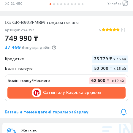
Үлкейту
21 450
LG GR-B922FMBM тоңазытқышы
Артикул: 294993
5
(1)
749 990 ₸
37 499
бонусқа дейін
Кредитке
35 779 ₸
x
36 ай
Бөліп төлеуге
50 000 ₸
x
15 ай
Бөліп төлеу/Несиеге
62 500 ₸
x 12 ай
Сатып алу
Kaspi.kz арқылы
Бағаның төмендегені туралы хабарлау
Жеткізу: