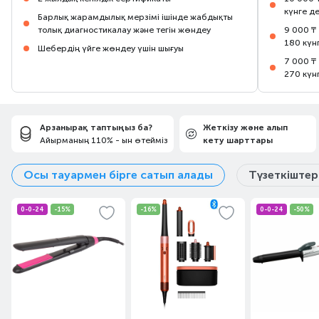
күнге д
Барлық жарамдылық мерзімі ішінде жабдықты
толық диагностикалау және тегін жөндеу
9 000 ₸
180 күн
Шебердің үйге жөндеу үшін шығуы
7 000 ₸
270 күн
Арзанырақ таптыңыз ба?
Жеткізу және алып
Айырманың 110% - ын өтейміз
кету шарттары
Осы тауармен бірге сатып алады
Түзеткіштер
0-0-24
-15%
-16%
0-0-24
-50%