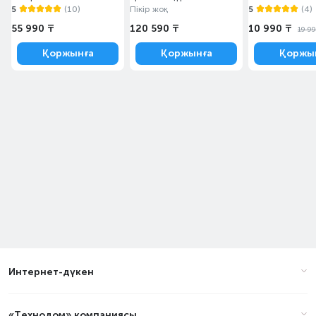
5
(10)
Пікір жоқ
5
(4)
55 990 ₸
120 590 ₸
10 990 ₸
19 9
Қоржынға
Қоржынға
Қоржы
Интернет-дүкен
«Технодом» компаниясы