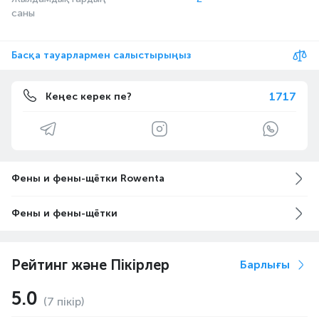
саны
Басқа тауарлармен салыстырыңыз
1717
Кеңес керек пе?
Фены и фены-щётки Rowenta
Фены и фены-щётки
Рейтинг және Пікірлер
Барлығы
5.0
(7 пікір)