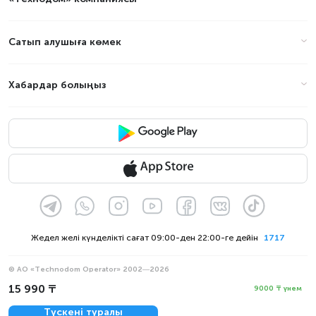
Сатып алушыға көмек
Хабардар болыңыз
Жедел желі күнделікті сағат 09:00-ден 22:00-ге дейін
1717
© АО «Technodom Operator» 2002—2026
Біз қабылдаймыз:
15 990 ₸
9000 ₸ үнем
Ресми хабарлама
Түскені туралы