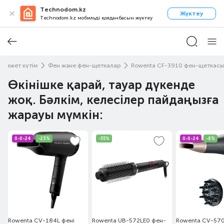
Technodom.kz
Жүктеу
Technodom.kz мобильді қолданбасын жүктеу
 қажет күтім
Фен және фен-щеткалар
Rowenta CF-3910 фен-щеткасы
Өкінішке қарай, тауар дүкенде
жоқ. Бәлкім, келесілер пайдаңызға
жарауы мүмкін:
0-0-24
-23%
-55%
0-0-24
-8%
Rowenta CV-184L фені
Rowenta UB-572LE0 фен-
Rowenta CV-570