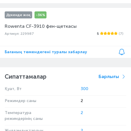
Дүкенде жоқ
-36%
Rowenta CF-3910 фен-щеткасы
Артикул: 229987
5
(7)
Бағаның төмендегені туралы хабарлау
Сипаттамалар
Барлығы
Қуат, Вт
300
Режимдер саны
2
Температура
2
режимдерінің саны
Жылдамдықтардың
2