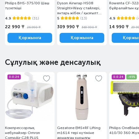
Philips BHS-375/00 Шаш
Dyson Airwrap HS08
Rowenta CF-322
түзеткіші
Straight+Wavy стайлері,
бұйралайтын қ
янтарь жібек / қызғылт
шампан түстес
4.9
(31)
5
(13)
4.9
(
22 990 ₸
309 990 ₸
14 990 ₸
26 990 ₸
369 990 ₸
29 9
Қоржынға
Қоржынға
Қоржы
Сұлулық және денсаулық
0-0-24
0-0-24
-45%
Компрессорлық
Gezatone EMS+RF Lifting
Philips OneBlad
небулайзер Omron
m1614 тері күтіміне
410/30 360 Жүз
CompAir C28 PLUS
арналған құрылғы