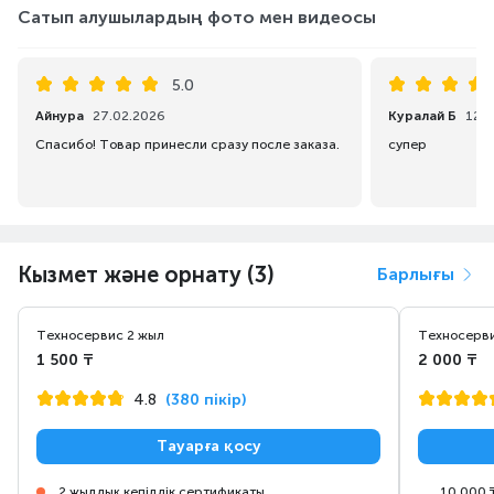
Сатып алушылардың фото мен видеосы
5.0
Айнура
27.02.2026
Куралай Б
12.1
Спасибо! Товар принесли сразу после заказа.
супер
Кызмет және орнату (3)
Барлығы
Техносервис 2 жыл
Техносерви
1 500 ₸
2 000 ₸
4.8
(380 пікір)
Тауарға қосу
2 жылдық кепілдік сертификаты
10 000 