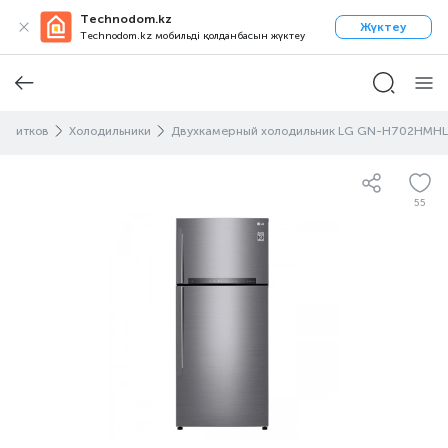
Technodom.kz
Жүктеу
Technodom.kz мобильді қолданбасын жүктеу
напитков
Холодильники
Двухкамерный холодильник LG GN-H702HMHL
55