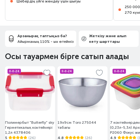
Шебердің үйге жөндеу үшін шығуы
250 000
270 күн
Арзанырақ таптыңыз ба?
Жеткізу және алып
Айырманың 110% - ын өтейміз
кету шарттары
Осы тауармен бірге сатып алады
0-0-24
0-0-24
0-0-24
Полимербыт "Butterfly" sky
19х9см Toro 275044
7 контейнерден
Герметикалық контейнері
табағы
(0,23л-5,3л) Ар
1,2л 4378406
Р2060 Фокус жи
5
(26)
4.8
(26)
4.9
(