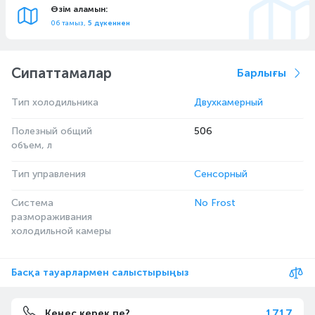
Өзім аламын:
06 тамыз,
5 дүкеннен
Сипаттамалар
Барлығы
Тип холодильника
Двухкамерный
Полезный общий
506
объем, л
Тип управления
Сенсорный
Система
No Frost
размораживания
холодильной камеры
Басқа тауарлармен салыстырыңыз
1717
Кеңес керек пе?