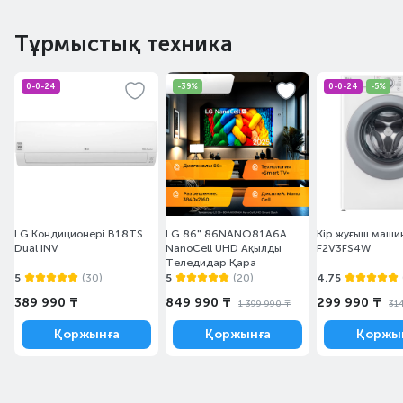
Тұрмыстық техника
0-0-24
-39%
0-0-24
-5%
LG Кондиционері B18TS
LG 86" 86NANO81A6A
Кір жуғыш маши
Dual INV
NanoCell UHD Ақылды
F2V3FS4W
Теледидар Қара
5
(30)
5
(20)
4.75
389 990 ₸
849 990 ₸
299 990 ₸
1 399 990 ₸
31
Қоржынға
Қоржынға
Қоржы