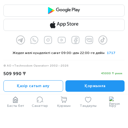
Жедел желі күнделікті сағат 09:00-ден 22:00-ге дейін
1717
© АО «Technodom Operator» 2002—2026
Біз қабылдаймыз:
509 990 ₸
45000 ₸ үнем
Ресми хабарлама
Қазір сатып алу
Қоржынға
Құпиялылық саясаты
Басты бет
Санаттар
Қоржын
Таңдаулы
Кіру