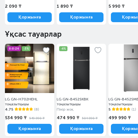
2 090 ₸
1 890 ₸
5 990 ₸
Қоржынға
Қоржынға
Қоржы
Ұқсас тауарлар
0-0-24
-3%
-6%
LG GN-H702HEHL
LG GN-B452SKBK
LG GN-B452SM
тоңазытқышы
тоңазытқышы
тоңазытқышы
4.75
(8)
Пікір жоқ
5
(1)
534 990 ₸
474 990 ₸
499 990 ₸
549 990 ₸
504 990 ₸
Қоржынға
Қоржынға
Қоржы