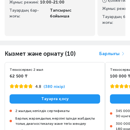
қолжетімді
Жұмыс режимі
:
10:00-21:00
Жұмыс режим
Тауардың бар-
Тапсырыс
жоғы:
бойынша
Тауардың бар
жоғы:
Кызмет және орнату (10)
Барлығы
Техносервис 2 жыл
Техносерви
62 500 ₸
100 000 
4.8
(380 пікір)
Тауарға қосу
2 жылдық кепілдік сертификаты
345 000
90 күнг
Барлық жарамдылық мерзімі ішінде жабдықты
толық диагностикалау және тегін жөндеу
300 000
180 күн