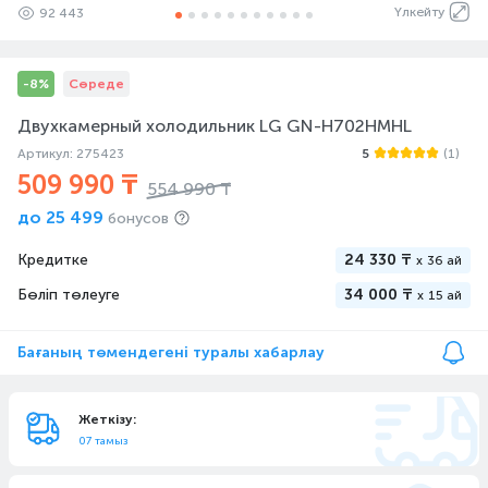
Үлкейту
92 443
-8%
Сөреде
Двухкамерный холодильник LG GN-H702HMHL
Артикул: 275423
5
(1)
509 990 ₸
554 990 ₸
до
25 499
бонусов
Кредитке
24 330 ₸
x
36 ай
Бөліп төлеуге
34 000 ₸
x
15 ай
Бағаның төмендегені туралы хабарлау
Жеткізу:
07 тамыз