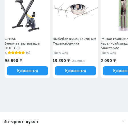
GENAU
Әмбебап жинақ D 280 мм
Palisad гриліне
Веложаттықтырғышы
Технокерамика
құрал-сайманд
01XT150
блистерде
5
(5)
Пікір жоқ
Пікір жоқ
95 890 ₸
19 390 ₸
2 090 ₸
24 490 ₸
Қоржынға
Қоржынға
Қоржы
Интернет-дүкен