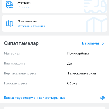
Жеткізу:
10 тамыз
Өзім аламын:
09 тамыз,
1 дүкеннен
Сипаттамалар
Барлығы
Материал
Поликарбонат
Влагозащита
Да
Вертикальная ручка
Телескопическая
Плоская ручка
Сбоку
Басқа тауарлармен салыстырыңыз