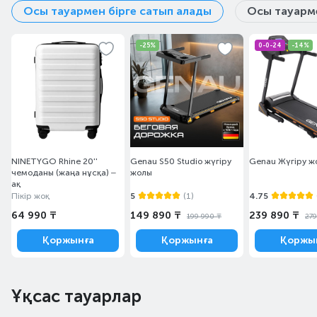
Осы тауармен бірге сатып алады
Осы тауарме
-25%
0-0-24
-14%
NINETYGO Rhine 20''
Genau S50 Studio жүгіру
Genau Жүгіру ж
чемоданы (жаңа нұсқа) –
жолы
ақ
Пікір жоқ
5
(1)
4.75
64 990 ₸
149 890 ₸
239 890 ₸
199 990 ₸
279
Қоржынға
Қоржынға
Қоржы
Ұқсас тауарлар