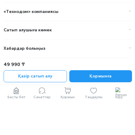
«Технодом» компаниясы
Сатып алушыға көмек
Хабардар болыңыз
49 990 ₸
Қазір сатып алу
Қоржынға
Басты бет
Санаттар
Қоржын
Таңдаулы
Кіру
Жедел желі күнделікті сағат 09:00-ден 22:00-ге дейін
1717
© АО «Technodom Operator» 2002—2026
Біз қабылдаймыз: