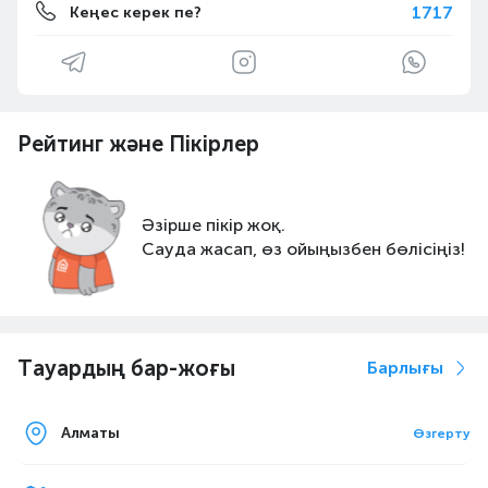
1717
Кеңес керек пе?
Рейтинг және Пікірлер
Әзірше пікір жоқ.
Сауда жасап, өз ойыңызбен бөлісіңіз!
Тауардың бар-жоғы
Барлығы
Алматы
Өзгерту