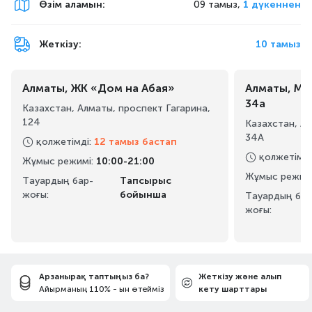
Өзім аламын
:
09 тамыз,
1 дүкеннен
Жеткізу:
10 тамыз
Алматы, ЖК «Дом на Абая»
Алматы, Ма
34а
Казахстан, Алматы, проспект Гагарина,
124
Казахстан, А
34А
қолжетімді
:
12 тамыз бастап
қолжетімді
Жұмыс режимі
:
10:00-21:00
Жұмыс режим
Тауардың бар-
Тапсырыс
жоғы:
бойынша
Тауардың бар
жоғы:
Арзанырақ таптыңыз ба?
Жеткізу және алып
Айырманың 110% - ын өтейміз
кету шарттары