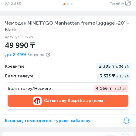
Үлкейту
2 883
Чемодан NINETYGO Manhattan frame luggage -20" -
Black
Артикул: 295328
49 990 ₸
до
2 499
бонусов
Кредитке
2 385 ₸
x
36 ай
Бөліп төлеуге
3 333 ₸
x
15 ай
Бөліп төлеу/Несиеге
4 166 ₸
x 12 ай
Сатып алу
Kaspi.kz арқылы
Бағаның төмендегені туралы хабарлау