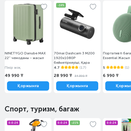
-16%
NINETYGO Danube MAX
70mai Dashcam 3 M200
Портативті баға
22'' чемоданы – жасыл
1920х1080P
Essential Жасыл
бейнетіркеуіші, Қара
Пікір жоқ
4.7
(17)
5
(1)
49 990 ₸
28 990 ₸
6 990 ₸
34 390 ₸
Қоржынға
Қоржынға
Қоржы
Спорт, туризм, багаж
0-0-24
0-0-24
-21%
0-0-24