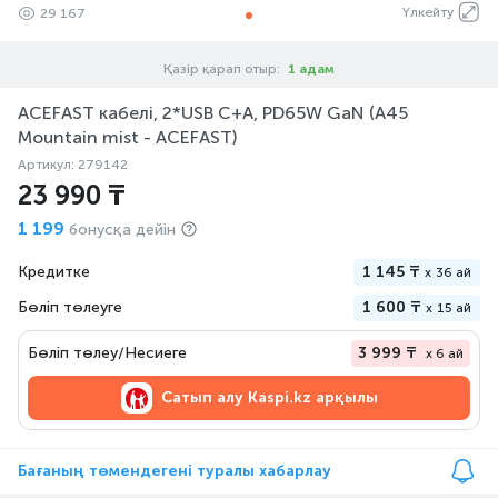
Үлкейту
29 167
Қазір қарап отыр:
1 адам
ACEFAST кабелі, 2*USB C+A, PD65W GaN (A45
Mountain mist - ACEFAST)
Артикул: 279142
23 990 ₸
1 199
бонусқа дейін
Кредитке
1 145 ₸
x
36 ай
Бөліп төлеуге
1 600 ₸
x
15 ай
Бөліп төлеу/Несиеге
3 999 ₸
x 6 ай
Сатып алу
Kaspi.kz арқылы
Бағаның төмендегені туралы хабарлау