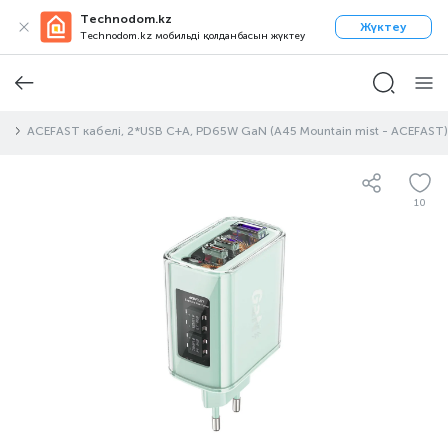
Technodom.kz
Жүктеу
Technodom.kz мобильді қолданбасын жүктеу
ры
ACEFAST кабелі, 2*USB C+A, PD65W GaN (A45 Mountain mist - ACEFAST)
10