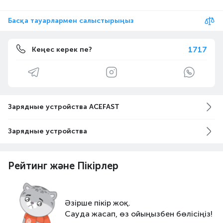
Басқа тауарлармен салыстырыңыз
1717
Кеңес керек пе?
Зарядные устройства ACEFAST
Зарядные устройства
Рейтинг және Пікірлер
Әзірше пікір жоқ.
Сауда жасап, өз ойыңызбен бөлісіңіз!