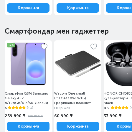
Қоржынға
Қоржынға
Қоржы
Смартфондар мен гаджеттер
-7%
Смартфон GSM Samsung
Wacom One small
HONOR CHOIC
Galaxy A57
(CTC4110WLW1B)
құлаққаптары Ea
8/128GB/6.7/50, Лаванда
Графикалық планшеті
Black
(SM-A576BZVESKZ)
5
(13)
Пікір жоқ
4.9
(
259 890 ₸
60 990 ₸
33 990 ₸
279 890 ₸
Қоржынға
Қоржынға
Қоржы