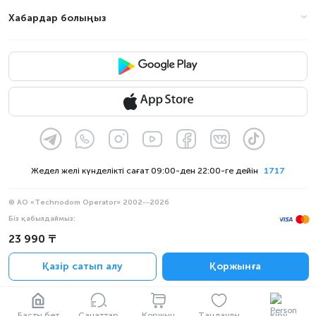
Хабардар болыңыз
Жедел желі күнделікті сағат 09:00-ден 22:00-ге дейін
1717
© АО «Technodom Operator» 2002—2026
Біз қабылдаймыз:
Ресми хабарлама
23 990 ₸
Құпиялылық саясаты
Қазір сатып алу
Қоржынға
Басты бет
Санаттар
Қоржын
Таңдаулы
Кіру