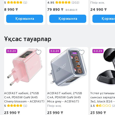
- ACEFAST)
5
(1)
4.95
(202)
Пікір жоқ
8 990 ₸
79 890 ₸
24 990 ₸
84 890 ₸
Қоржынға
Қоржынға
Қоржы
Ұқсас тауарлар
0-0-24
0-0-24
0-0-24
ACEFAST кабелі, 2*USB
ACEFAST кабелі, 2*USB
Үстел ұстағышы ACEFAST
C+A, PD65W GaN (A45
C+A, PD65W GaN (A45
сымсыз зарядта
Cherry blossom - ACEFAST)
Mica grey - ACEFAST)
3в1, black (E16 
5
(1)
Пікір жоқ
1.5
(2
23 990 ₸
23 990 ₸
23 590 ₸