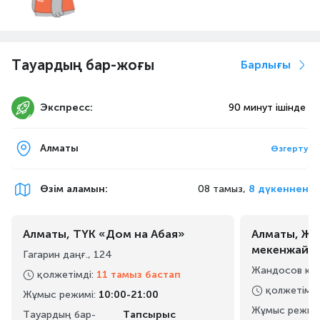
Тауардың бар-жоғы
Барлығы
Экспресс:
90 минут ішінде
Алматы
Өзгерту
Өзім аламын
:
08 тамыз,
8 дүкеннен
Алматы, ТҮК «Дом на Абая»
Алматы, Жа
мекенжайы
Гагарин даңғ., 124
Жандосов көш
қолжетімді
:
11 тамыз бастап
қолжетімді
Жұмыс режимі
:
10:00-21:00
Жұмыс режим
Тауардың бар-
Тапсырыс