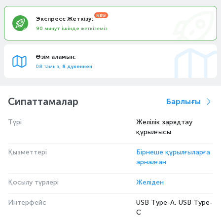
Экспресс Жеткізу:
90 минут ішінде
жеткіземіз
Өзім аламын:
08 тамыз,
8 дүкеннен
Сипаттамалар
Барлығы
Түрі
Желілік зарядтау
құрылғысы
Қызметтері
Бірнеше құрылғыларға
арналған
Қосылу түрлері
Желіден
Интерфейс
USB Type-A, USB Type-
C