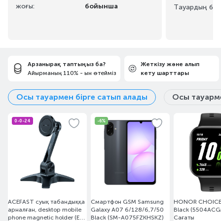
жоғы:
бойынша
Тауардың бар
Арзанырақ таптыңыз ба?
Жеткізу және алып
Айырманың 110% - ын өтейміз
кету шарттары
Осы тауармен бірге сатып алады
Осы тауарме
0-0-24
-6%
ACEFAST cуық табандыққа
Смартфон GSM Samsung
HONOR CHOICE 
арналған, desktop mobile
Galaxy A07 6/128/6,7/50
Black (5504AC
phone magnetic holder (E11
Black (SM-A075FZKHSKZ)
Сағаты