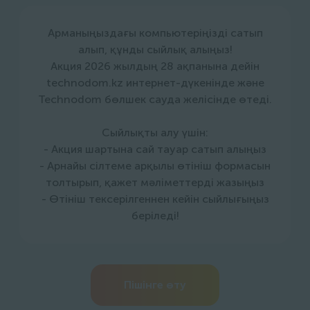
Арманыңыздағы компьютеріңізді сатып
алып, құнды сыйлық алыңыз!
Акция 2026 жылдың 28 ақпанына дейін
technodom.kz интернет-дүкенінде және
Technodom бөлшек сауда желісінде өтеді.
Сыйлықты алу үшін:
- Акция шартына сай тауар сатып алыңыз
- Арнайы сілтеме арқылы өтініш формасын
толтырып, қажет мәліметтерді жазыңыз
- Өтініш тексерілгеннен кейін сыйлығыңыз
беріледі!
Пішінге өту