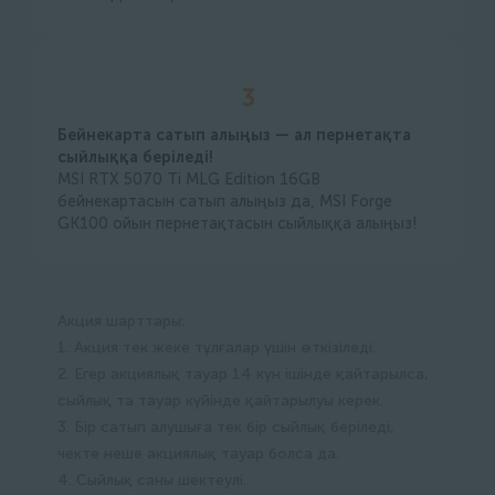
3
Бейнекарта сатып алыңыз — ал пернетақта
сыйлыққа беріледі!
MSI RTX 5070 Ti MLG Edition 16GB
бейнекартасын сатып алыңыз да, MSI Forge
GK100 ойын пернетақтасын сыйлыққа алыңыз!
Акция шарттары:
1. Акция тек жеке тұлғалар үшін өткізіледі.
2. Егер акциялық тауар 14 күн ішінде қайтарылса,
сыйлық та тауар күйінде қайтарылуы керек.
3. Бір сатып алушыға тек бір сыйлық беріледі,
чекте неше акциялық тауар болса да.
4. Сыйлық саны шектеулі.