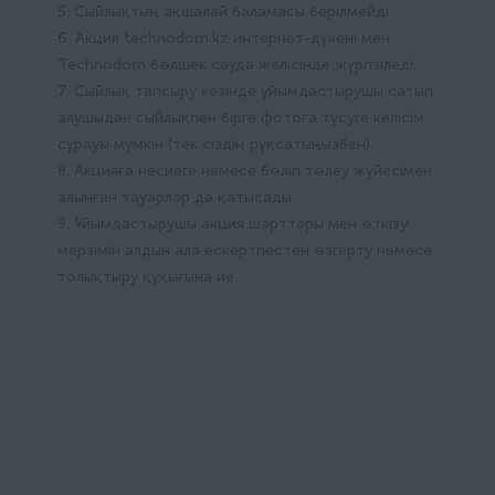
5. Сыйлықтың ақшалай баламасы берілмейді.
6. Акция technodom.kz интернет-дүкені мен
Technodom бөлшек сауда желісінде жүргізіледі.
7. Сыйлық тапсыру кезінде ұйымдастырушы сатып
алушыдан сыйлықпен бірге фотоға түсуге келісім
сұрауы мүмкін (тек сіздің рұқсатыңызбен).
8. Акцияға несиеге немесе бөліп төлеу жүйесімен
алынған тауарлар да қатысады.
9. Ұйымдастырушы акция шарттары мен өткізу
мерзімін алдын ала ескертпестен өзгерту немесе
толықтыру құқығына ие.