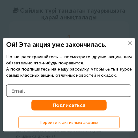
🎁 Сыйлық түрі таңдаған тауарыңызға
қарай анықталады
1
Ой! Эта акция уже закончилась.
Ойын компьютері алыңыз— монитор
сыйлыққа беріледі!
Но не расстраивайтесь - посмотрите другие акции, вам
Акциялық TG00292 компьютерін сатып алыңыз
обязательно что-нибудь понравится.
да, 27" MSI MAG 274QF мониторын сыйлық
А пока подпишитесь на нашу рассылку, чтобы быть в курсе
ретінде алыңыз!
самых классных акций, отличных новостей и скидок.
2
Жүйелік тақта сатып алыңыз — ойын тінтуірі
сыйлыққа беріледі!
Перейти к активным акциям
MSI B850 MLG Edition жүйелік тақтасын алыңыз
да, MSI Clutch GM11 сәнді ойын тінтуірін
сыйлыққа алыңыз!