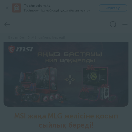
Technodom.kz
Жүктеу
Technodom.kz мобильді қолданбасын жүктеу
Басты бет
MSI сыйлық береді!
MSI жаңа MLG желісіне қосып
сыйлық береді!