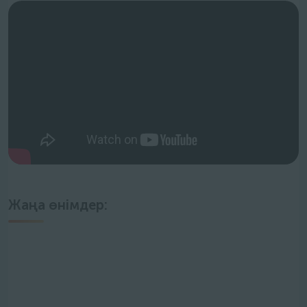
Жаңа өнімдер: