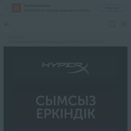
Technodom.kz
Жүктеу
Technodom.kz мобильді қолданбасын жүктеу
Басты бет
Игровая гарнитура беспроводная HyperX Cloud Flight 2