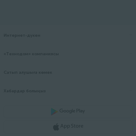
Интернет-дүкен
«Технодом» компаниясы
Сатып алушыға көмек
Хабардар болыңыз