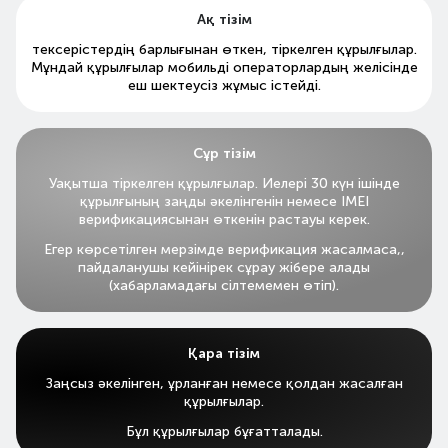
Ақ тізім
тексерістердің барлығынан өткен, тіркелген құрылғылар.
Мұндай құрылғылар мобильді операторлардың желісінде
еш шектеусіз жұмыс істейді.
Сұр тізім
Уақытша тіркелген құрылғылар. Иелері 30 күн ішінде
құрылғының заңды әкелінгенін немесе IMEI
верификациясынан өткенін растауы керек.
Егер көрсетілген мерзімде верификация жасалмаса,,
пайдаланушы кейінірек сұрау жібере алады
(хабарламадағы сілтемемен өтіп).
Қара тізім
Заңсыз әкелінген, ұрланған немесе қолдан жасалған
құрылғылар.
Бұл құрылғылар бұғатталады.