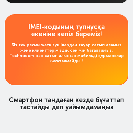
IMEI-кодының түпнұсқа
екеніне кепіл береміз!
Біз тек ресми жеткізушілерден тауар сатып аламыз
және клиенттеріміздің сенімін бағалаймыз.
Technodom-нан сатып алынған мобильді құрылғылар
бұғаталмайды.!
Смартфон таңдаған кезде бұғаттап
тастайды деп уайымдамаңыз