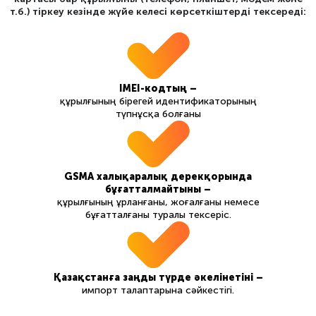
т.б.) тіркеу кезінде жүйе келесі көрсеткіштерді тексереді:
IMEI-кодтың –
құрылғының бірегей идентификаторының
түпнұсқа болғаны
GSMA халықаралық дерекқорында
бұғатталмайтыны –
құрылғының ұрланғаны, жоғалғаны немесе
бұғатталғаны туралы тексеріс.
Қазақстанға заңды түрде әкелінетіні –
импорт талаптарына сәйкестігі.