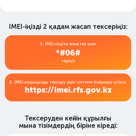
IMEI-іңізді 2 қадам жасап тексеріңіз:
1.
IMEI-кодты анықтау үшін
*#06#
теріңіз
2.
IMEI-кодыңызды тексеру үшін сілтеме бойынша өтіңіз:
https://imei.rfs.gov.kz
Тексеруден кейін құрылғы
мына тізімдердің біріне кіреді: