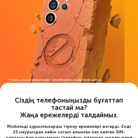
* Телефон, планшет немесе модем – яғни SIM-картасы бар кез келген құрылғы.
Сіздің телефоныңызды бұғаттап
тастай ма?
Жаңа ережелерді талдаймыз.
Мобильді құрылғыларды тіркеу ережелері өзгерді. Енді
25 наурыздан кейін сатып алынған кез келген SIM-
картасы бар құрылғыны (телефон, планшет, модем және