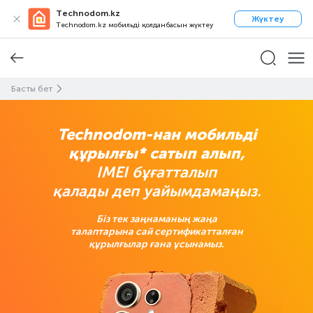
Technodom.kz
Жүктеу
Technodom.kz мобильді қолданбасын жүктеу
Басты бет
Technodom-нан мобильді
құрылғы* сатып алып,
IMEI бұғатталып
қалады деп уайымдамаңыз.
Біз тек заңнаманың жаңа
талаптарына сай сертификатталған
құрылғылар ғана ұсынамыз.