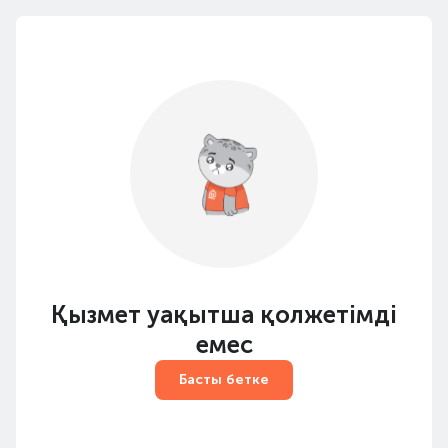
Қызмет уақытша қолжетімді
емес
Басты бетке