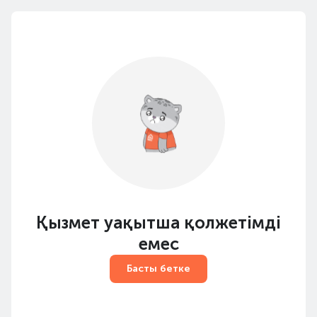
Қызмет уақытша қолжетімді
емес
Басты бетке