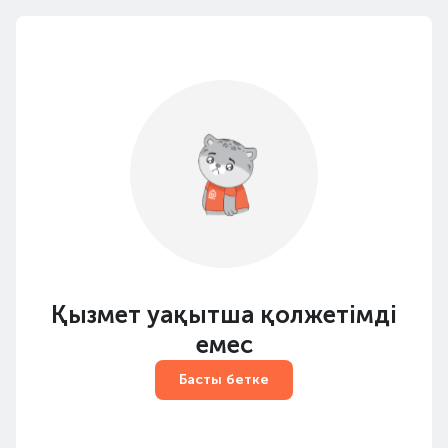
Қызмет уақытша қолжетімді
емес
Басты бетке