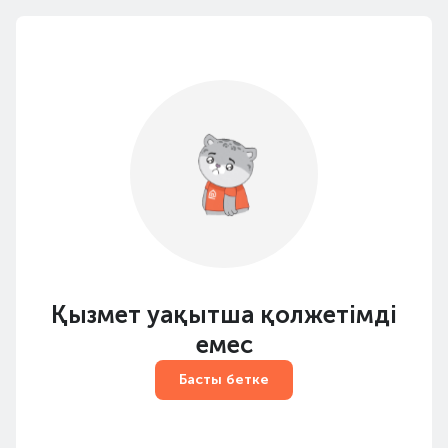
Қызмет уақытша қолжетімді
емес
Басты бетке