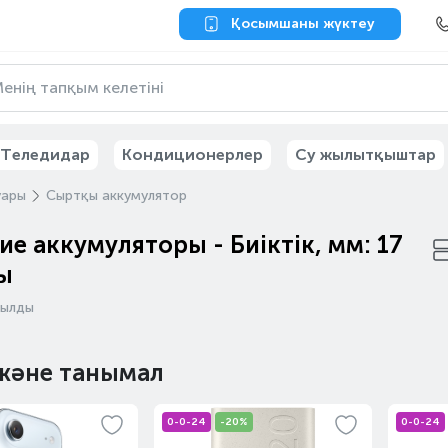
Қосымшаны жүктеу
Теледидар
Кондиционерлер
Су жылытқыштар
уары
Сыртқы аккумулятор
е аккумуляторы - Биіктік, мм: 17
ы
былды
және танымал
0-0-24
-20%
0-0-24