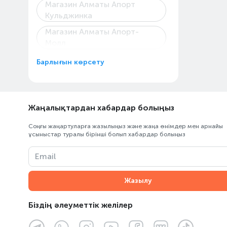
Магазин Алматы Апорт
Кульджинка
Магазин Алматы Апорт-
Молл
Магазин Алматы Мега «Mega
Барлығын көрсету
Center Alma-Ata»
Магазин на Жандосова, 34а
Магазин Технодом на
Жаңалықтардан хабардар болыңыз
Райымбека, 147/127
Соңғы жаңартуларға жазылыңыз және жаңа өнімдер мен арнайы
Пункт выдачи Каскелен
ұсыныстар туралы бірінші болып хабардар болыңыз
Абылай Хана
Email
Пункт выдачи Центрального
склада ОРПТ
Жазылу
ТК «Армада»
Біздің әлеуметтік желілер
ТРЦ «Almaty Mall»