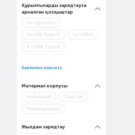
Құрылғыларды зарядтауға
арналған қосқыштар
1x Lightning
1x USB Type-C
1x USB-A
2 x USB Type A
2 x USB Type-C
Барлығын көрсету
MicroUSB
USB-C
Материал корпусы
Алюминий
Пластик
Поликарбонат
Жылдам зарядтау