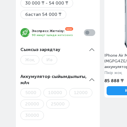
30 000 ₸ - 54 000 ₸
бастап 54 000 ₸
Экспресс Жеткізу:
90 минут ішінде
жеткіземіз
Сымсыз зарядтау
IPhone Air 
Жоқ
Иә
(MGPG4ZE/A
аккумулято
Пікір жоқ
Аккумулятор сыйымдылығы,
85 888 ₸
мАч
5000
10000
12000
20000
25000
30000