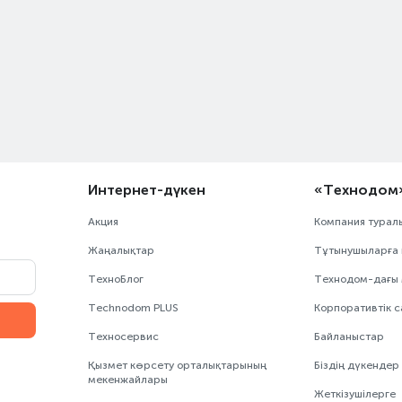
Интернет-дүкен
«Технодом
Акция
Компания турал
Жаңалықтар
Тұтынушыларға 
ТехноБлог
Технодом-дағы
Technodom PLUS
Корпоративтік с
Техносервис
Байланыстар
Қызмет көрсету орталықтарының
Біздің дүкендер
мекенжайлары
Жеткізушілерге