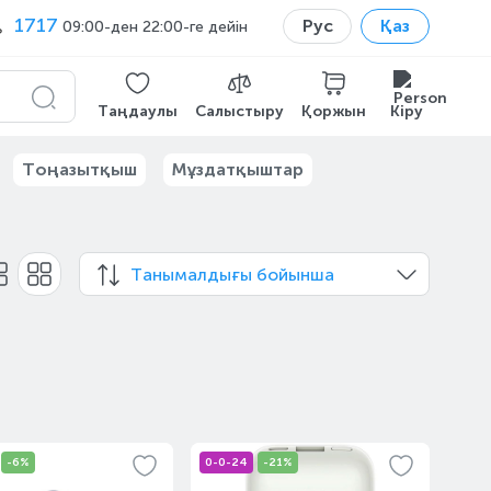
1717
Рус
Қаз
09:00-ден 22:00-ге дейін
Таңдаулы
Салыстыру
Қоржын
Кіру
Тоңазытқыш
Мұздатқыштар
Танымалдығы бойынша
-6%
0-0-24
-21%