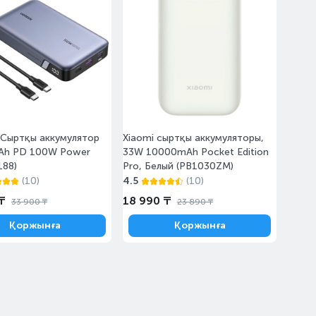
Сыртқы аккумулятор
Xiaomi сыртқы аккумуляторы,
h PD 100W Power
33W 10000mAh Pocket Edition
188)
Pro, Белый (PB1030ZM)
(10)
4.5
(10)
₸
18 990 ₸
33 900 ₸
23 890 ₸
Қоржынға
Қоржынға