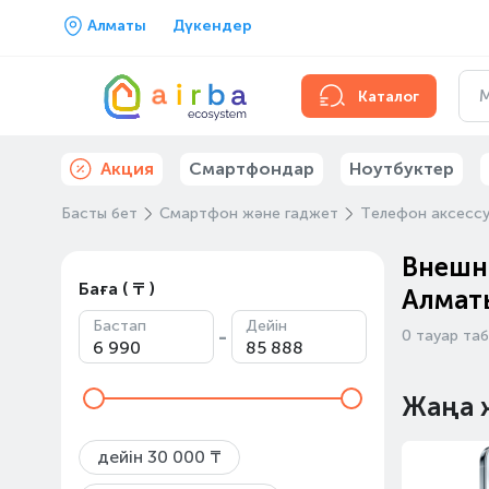
Алматы
Дүкендер
Каталог
Акция
Смартфондар
Ноутбуктер
Басты бет
Смартфон және гаджет
Телефон аксесс
Внешни
Баға ( ₸ )
Алмат
Бастап
Дейін
-
0 тауар та
Жаңа 
дейін 30 000 ₸