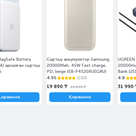
MagSafe Battery
Сыртқы аккумулятор Samsung,
UGREEN 
) арналған сыртқы
20000Mah, 45W Fast charge,
20000mA
р
PD, beige (EB-P4520XUEGRU)
Bank (25
4.95
(100)
4.8
19 890 ₸
31 990 
24 890 ₸
Қоржынға
Қоржынға