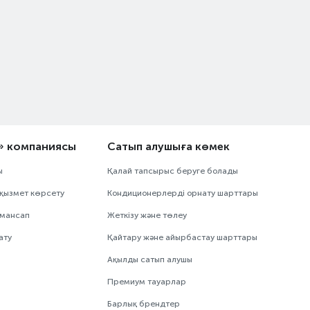
» компаниясы
Сатып алушыға көмек
ы
Қалай тапсырыс беруге болады
қызмет көрсету
Кондиционерлерді орнату шарттары
 мансап
Жеткізу және төлеу
ату
Қайтару және айырбастау шарттары
Ақылды сатып алушы
Премиум тауарлар
Барлық брендтер