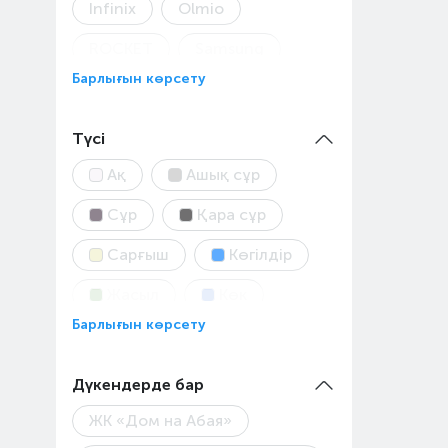
Infinix
Olmio
ROCKET
Samsung
Барлығын көрсету
TTEC
UGREEN
USAMS
Xiaomi
Түсі
Ақ
Ашық сұр
Сұр
Қара сұр
Сарғыш
Көгілдір
Жасыл
Көк
Барлығын көрсету
Қара
Дүкендерде бар
ЖК «Дом на Абая»