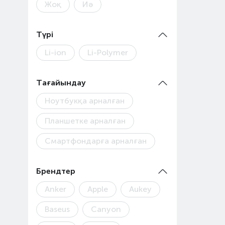
Жоқ
Иә
Түрі
Li-ion
Li-Polymer
Тағайындау
Ноутбукқа арналған
Планшетке арналған
Смартфондарға арналған
Брендтер
Anker
Apple
Aukey
Baseus
Canyon