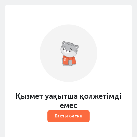
Қызмет уақытша қолжетімді
емес
Басты бетке