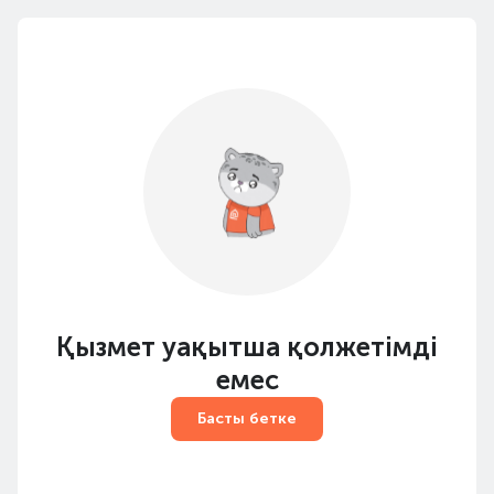
Қызмет уақытша қолжетімді
емес
Басты бетке