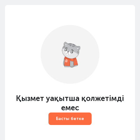
Қызмет уақытша қолжетімді
емес
Басты бетке