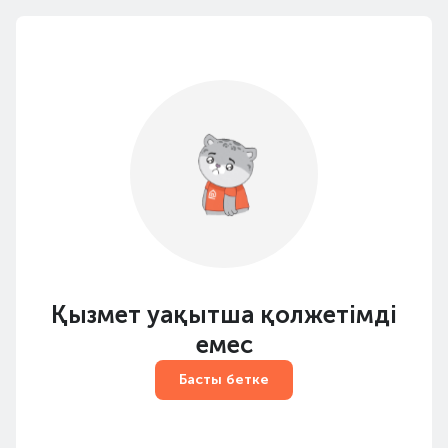
Қызмет уақытша қолжетімді
емес
Басты бетке