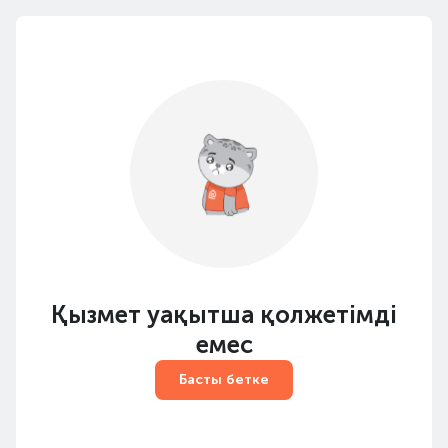
Қызмет уақытша қолжетімді
емес
Басты бетке