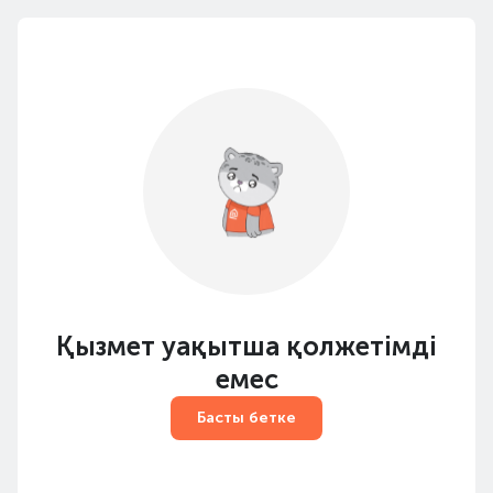
Қызмет уақытша қолжетімді
емес
Басты бетке