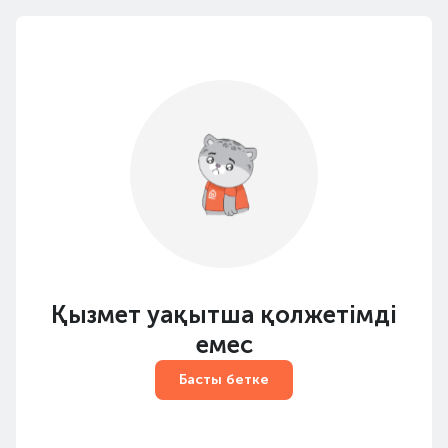
Қызмет уақытша қолжетімді
емес
Басты бетке