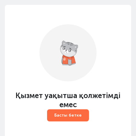
Қызмет уақытша қолжетімді
емес
Басты бетке